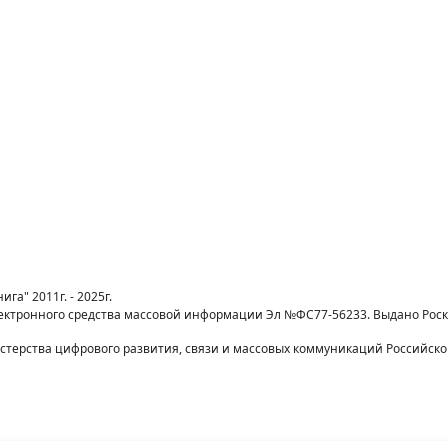
га" 2011г. - 2025г.
лектронного средства массовой информации Эл №ФС77-56233. Выдано Рос
терства цифрового развития, связи и массовых коммуникаций Российск