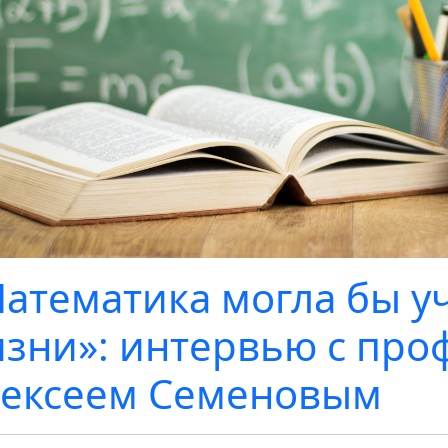
атематика могла бы у
зни»: интервью с про
ексеем Семеновым