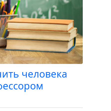
чить человека
фессором