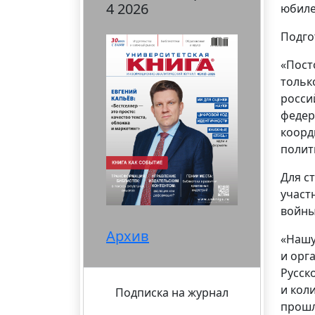
4 2026
юбиле
Подго
«Пост
тольк
росси
федер
коорд
полит
Для с
участ
войны
Архив
«Нашу
и орг
Русск
и кол
Подписка на журнал
прошл