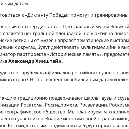
йным датам.
товиться к «Диктанту Победы» помогут и тренировочные
оянный партнер диктанта – Центральный музей Великой
о является центральной площадкой, но и активно помог
йские регионы от музея направят тематические выставк
альных округах, будут действовать мультимедийные выст
инатор партпроекта «Историческая память», председа
ике
Александр Хинштейн
.
тудентов зарубежных филиалов российских вузов органи
ников стран СНГ, посвященные юбилейным датам и клю
.
 акцию традиционно поддерживают школы, вузы и ссузы
анизации Росатома, Росгидромета, Росавиации, Роскосм
ое географическое общество. Мы планируем, что количес
ичество участников. Знание истории своей страны никог
ое России, которым гордимся мы и будут гордиться наши