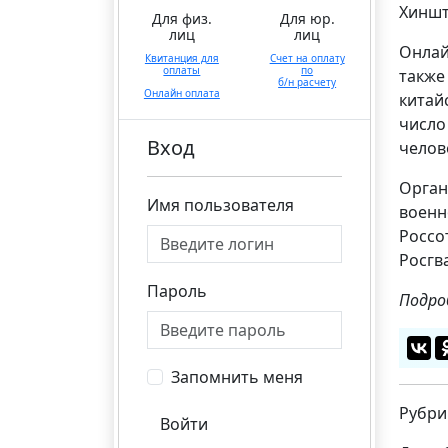
Хиншт
Для физ.
Для юр.
лиц
лиц
Онлай
Квитанция для
Счет на оплату
оплаты
по
также
б/н расчету
Онлайн оплата
китай
число
Вход
челов
Орган
Имя пользователя
военн
Россо
Росгв
Пароль
Подро
Запомнить меня
Рубри
Войти