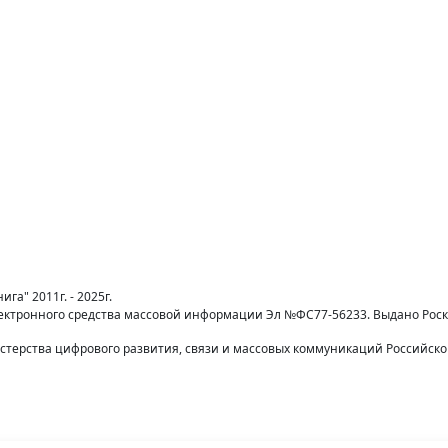
га" 2011г. - 2025г.
лектронного средства массовой информации Эл №ФС77-56233. Выдано Рос
терства цифрового развития, связи и массовых коммуникаций Российск