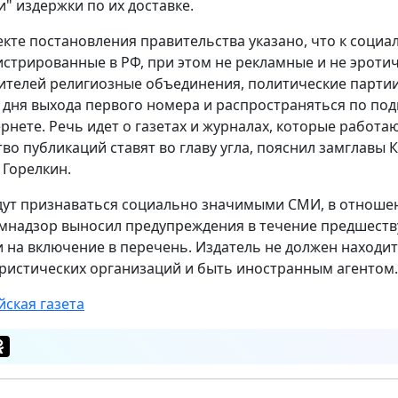
и" издержки по их доставке.
екте постановления правительства указано, что к соци
истрированные в РФ, при этом не рекламные и не эротич
ителей религиозные объединения, политические партии
о дня выхода первого номера и распространяться по под
ернете. Речь идет о газетах и журналах, которые работ
тво публикаций ставят во главу угла, пояснил замглав
 Горелкин.
дут признаваться социально значимыми СМИ, в отноше
мнадзор выносил предупреждения в течение предшеств
и на включение в перечень. Издатель не должен находит
ристических организаций и быть иностранным агентом.
йская газета