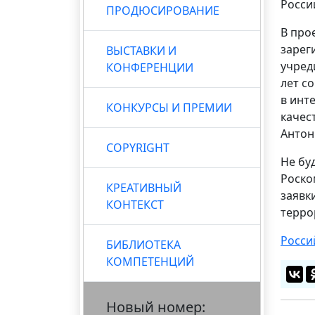
Росси
ПРОДЮСИРОВАНИЕ
В про
зарег
ВЫСТАВКИ И
учред
КОНФЕРЕНЦИИ
лет с
в инт
КОНКУРСЫ И ПРЕМИИ
качес
Антон
COPYRIGHT
Не бу
Роско
КРЕАТИВНЫЙ
заявк
КОНТЕКСТ
терро
Росси
БИБЛИОТЕКА
КОМПЕТЕНЦИЙ
Новый номер: