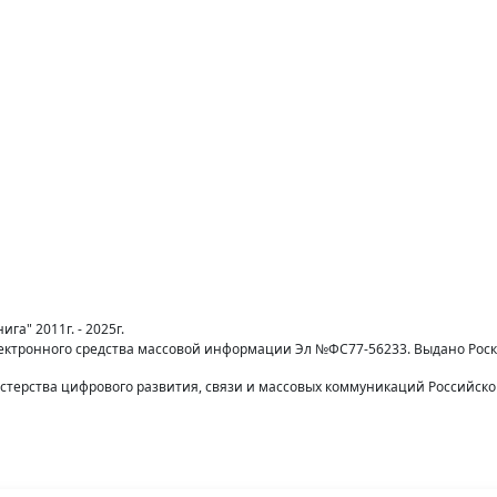
га" 2011г. - 2025г.
лектронного средства массовой информации Эл №ФС77-56233. Выдано Рос
терства цифрового развития, связи и массовых коммуникаций Российск