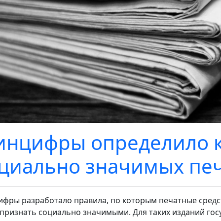
нцифры определило к
циально значимых пе
фры разработало правила, по которым печатные сред
 признать социально значимыми. Для таких изданий гос