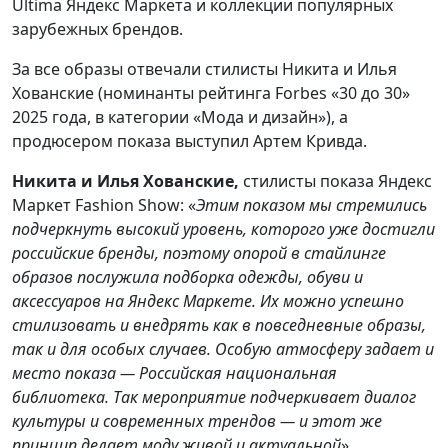
Ultima Яндекс Маркета и коллекции популярных
зарубежных брендов.
За все образы отвечали стилисты Никита и Илья
Хованские (номинанты рейтинга Forbes «30 до 30»
2025 года, в категории «Мода и дизайн»), а
продюсером показа выступил Артем Кривда.
Никита и Илья Хованские,
стилисты показа Яндекс
Маркет Fashion Show: «
Этим показом мы стремились
подчеркнуть высокий уровень, которого уже достигли
российские бренды, поэтому опорой в стайлинге
образов послужила подборка одежды, обуви и
аксессуаров на Яндекс Маркете. Их можно успешно
стилизовать и внедрять как в повседневные образы,
так и для особых случаев. Особую атмосферу задает и
место показа — Российская национальная
библиотека. Так мероприятие подчеркивает диалог
культуры и современных трендов — и этот же
принцип делает моду живой и актуальной
».