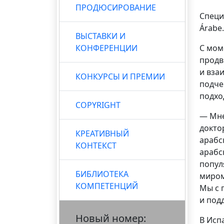
ПРОДЮСИРОВАНИЕ
Специа
Árabe
ВЫСТАВКИ И
КОНФЕРЕНЦИИ
С мом
продв
и вза
КОНКУРСЫ И ПРЕМИИ
подче
подхо
COPYRIGHT
— Мне
докто
КРЕАТИВНЫЙ
арабс
КОНТЕКСТ
арабс
попул
БИБЛИОТЕКА
миром
КОМПЕТЕНЦИЙ
Мы с 
и под
Новый номер:
В Исп