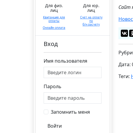
Для физ.
Для юр.
Сайт 
лиц
лиц
Квитанция для
Счет на оплату
Новос
оплаты
по
б/н расчету
Онлайн оплата
Вход
Рубри
Имя пользователя
Дата: 
Теги:
Пароль
Запомнить меня
Войти