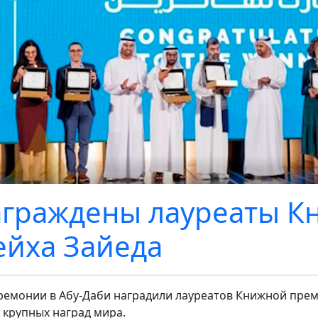
граждены лауреаты К
йха Зайеда
ремонии в Абу-Даби наградили лауреатов Книжной прем
 крупных наград мира.