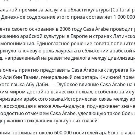
льной премии за заслуги в области культуры (Cultural pe
. Денежное содержание этого приза составляет 1 000 000
ента своего основания в 2006 году Casa Árabe проводи
ижению арабской культуры в Европе и странах Латинск
имопонимания. Единогласное решение совета попечите
ркнуло ключевую роль лауреата в сближении арабской и
д, направленный на развитие диалога между цивилизац
 очень приятно представить Casa Árabe как лауреата 
р Али бин Тамим, генеральный секретарь Книжной прем
кого языка Абу-Даби. — Глубокое влияние Casa Árabe на
ким миром достойно всяческих похвал, особенно за их 
яризации арабского языка.Историческая связь между а
, восходящая к эпохе Аль-Андалуса, подчеркивает значе
гордостью отмечаем Casa Árabe, уделяющую такое бол
держанию этих давних культурных связей.
ании проживает около 600 000 носителей арабского язык