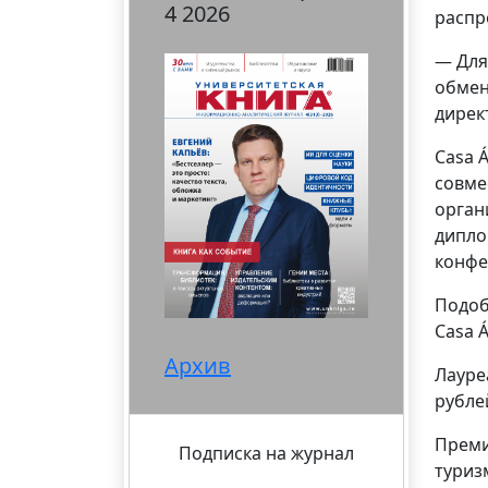
4 2026
распр
— Для
обмен
дирек
Casa 
совме
орган
дипло
конфе
Подоб
Casa Á
Архив
Лауре
рублей
Преми
Подписка на журнал
туриз