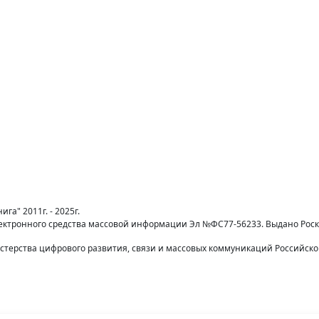
га" 2011г. - 2025г.
лектронного средства массовой информации Эл №ФС77-56233. Выдано Рос
терства цифрового развития, связи и массовых коммуникаций Российск