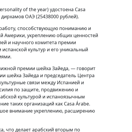
rsonality of the year) удостоена Casa
 дирхамов ОАЭ (25438000 рублей).
т работу, способствующую пониманию и
ой Америки, укреплению общих ценностей
лей и научного комитета премии
 испанской культур и его уникальный
иями.
Книжной премии шейха Зайеда, — говорит
ии шейха Зайеда и председатель Центра
 культурные связи между Испанией и
усилия по защите, продвижению и
рабской культурой и испаноязычным
ние таких организаций как Casa Árabe.
ьшое внимание укреплению, расширению
а, что делает арабский вторым по