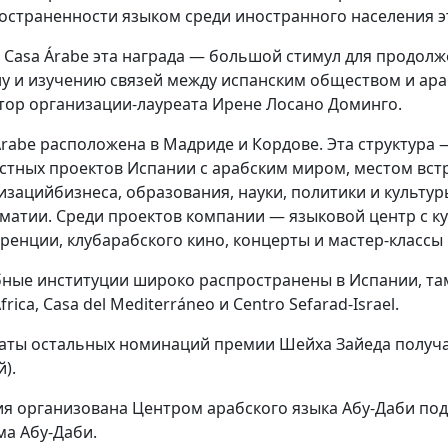
остраненности языком среди иностранного населения э
 Casa Árabe эта награда — большой стимул для продол
у и изучению связей между испанским обществом и ар
тор организации-лауреата Ирене Лосано Доминго.
Árabe расположена в Мадриде и Кордове. Эта структура
стных проектов Испании с арабским миром, местом вст
изацийбизнеса, образования, науки, политики и культу
матии. Среди проектов компании — языковой центр с кур
ренции, клубарабского кино, концерты и мастер-классы 
ные институции широко распространены в Испании, там д
frica, Casa del Mediterráneo и Centro Sefarad-Israel.
аты остальных номинаций премии Шейха Зайеда получат
).
я организована Центром арабского языка Абу-Даби под
ма Абу-Даби.