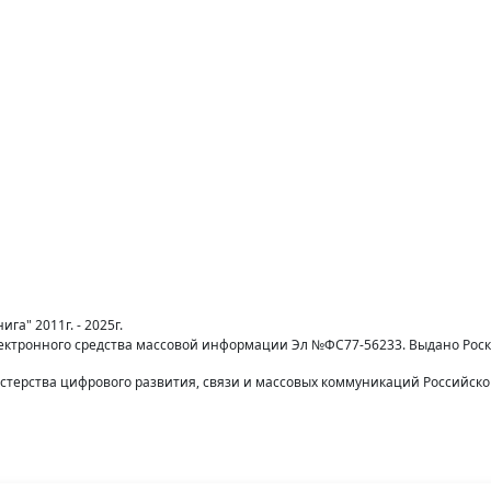
га" 2011г. - 2025г.
лектронного средства массовой информации Эл №ФС77-56233. Выдано Рос
терства цифрового развития, связи и массовых коммуникаций Российск