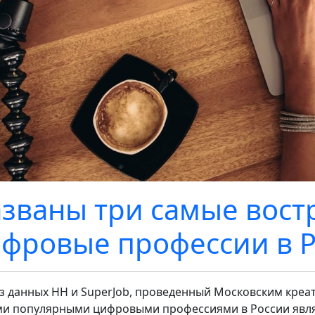
званы три самые вос
фровые профессии в 
з данных HH и SuperJob, проведенный Московским креат
и популярными цифровыми профессиями в России являют