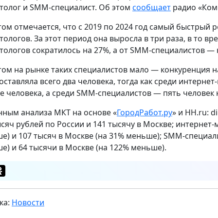
толог и SMM-специалист. Об этом
сообщает
радио «Ком
том отмечается, что с 2019 по 2024 год самый быстрый р
тологов. За этот период она выросла в три раза, в то в
тологов сократилось на 27%, а от SMM-специалистов — 
том на рынке таких специалистов мало — конкуренция н
составляла всего два человека, тогда как среди интерне
е человека, а среди SMM-специалистов — пять человек 
нным анализа МКТ на основе «
ГородРабот.ру
» и HH.ru: 
ысяч рублей по России и 141 тысячу в Москве; интернет-
е) и 107 тысяч в Москве (на 31% меньше); SMM-специал
е) и 64 тысячи в Москве (на 122% меньше).
ка:
Новости