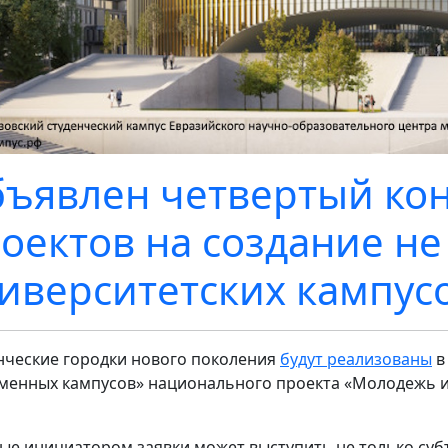
ъявлен четвертый кон
оектов на создание не
иверситетских кампус
нческие городки нового поколения
будут реализованы
в
менных кампусов» национального проекта «Молодежь и д
ые инициатором заявки может выступить не только суб