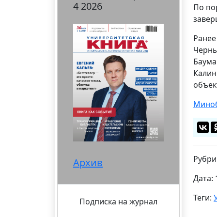
4 2026
По по
завер
Ранее
Черны
Баума
Калин
объек
Миноб
Рубри
Архив
Дата: 
Теги:
Подписка на журнал