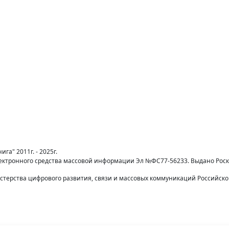
га" 2011г. - 2025г.
лектронного средства массовой информации Эл №ФС77-56233. Выдано Рос
терства цифрового развития, связи и массовых коммуникаций Российск