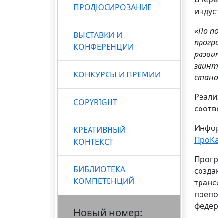
ПРОДЮСИРОВАНИЕ
индус
«
По п
ВЫСТАВКИ И
прогр
КОНФЕРЕНЦИИ
разви
заинт
КОНКУРСЫ И ПРЕМИИ
стано
Реали
COPYRIGHT
соотв
Инфор
КРЕАТИВНЫЙ
ПроКа
КОНТЕКСТ
Прогр
БИБЛИОТЕКА
созда
КОМПЕТЕНЦИЙ
транс
препо
федер
Новый номер: