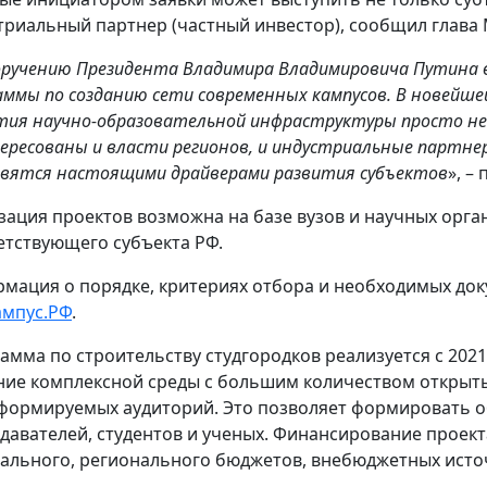
триальный партнер (частный инвестор), сообщил глав
оручению Президента Владимира Владимировича Путина 
аммы по созданию сети современных кампусов. В новейш
тия научно-образовательной инфраструктуры просто не
ересованы и власти регионов, и индустриальные партне
вятся настоящими драйверами развития субъектов
», –
зация проектов возможна на базе вузов и научных орг
етствующего субъекта РФ.
мация о порядке, критериях отбора и необходимых до
мпус.РФ
.
амма по строительству студгородков реализуется с 202
ние комплексной среды с большим количеством открыт
формируемых аудиторий. Это позволяет формировать 
давателей, студентов и ученых. Финансирование проекта
ального, регионального бюджетов, внебюджетных исто