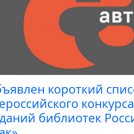
ъявлен короткий списо
ероссийского конкурс
даний библиотек Росс
ак»