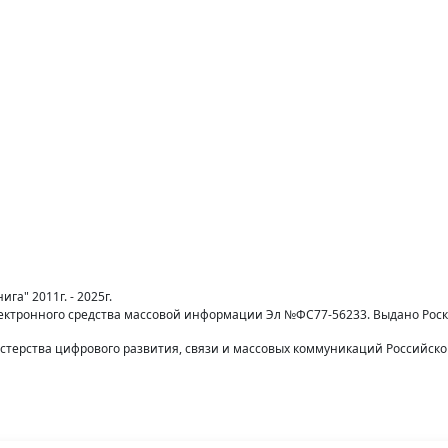
га" 2011г. - 2025г.
лектронного средства массовой информации Эл №ФС77-56233. Выдано Рос
терства цифрового развития, связи и массовых коммуникаций Российск