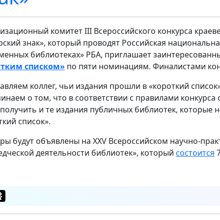
изационный комитет III Всероссийского конкурса краев
рский знак», который проводят Российская национальна
менных библиотеках» РБА, приглашает заинтересованн
отким списком»
по пяти номинациям. Финалистами конк
авляем коллег, чьи издания прошли в «короткий список
инаем о том, что в соответствии с правилами конкурса
 получить и те издания публичных библиотек, которые н
ткий список».
ры будут объявлены на XXV Всероссийском научно-пра
едческой деятельности библиотек», который
состоится
7