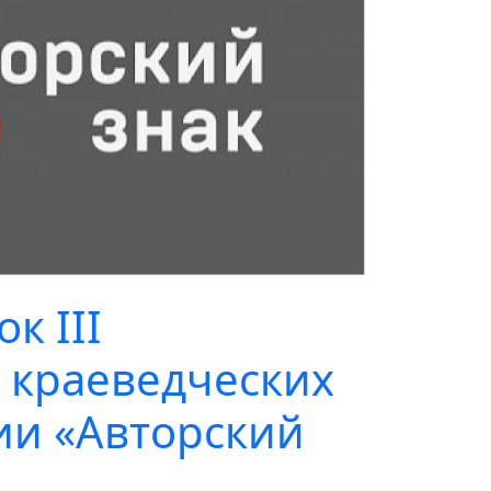
к III
а краеведческих
ии «Авторский