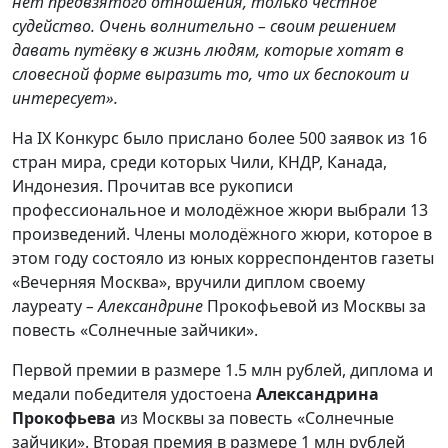
нет предвзятого отношения, только честное
судейство. Очень волнительно – своим решением
давать путёвку в жизнь людям, которые хотят в
словесной форме выразить то, что их беспокоит и
интересует».
На IX Конкурс было прислано более 500 заявок из 16
стран мира, среди которых Чили, КНДР, Канада,
Индонезия. Прочитав все рукописи
профессиональное и молодёжное жюри выбрали 13
произведений. Члены молодёжного жюри, которое в
этом году состояло из юных корреспондентов газеты
«Вечерняя Москва», вручили диплом своему
лауреату
– Александрине
Прокофьевой из Москвы за
повесть «Солнечные зайчики».
Первой премии в размере 1.5 млн рублей, диплома и
медали победителя удостоена
Александрина
Прокофьева
из Москвы за повесть «Солнечные
зайчики». Вторая премия в размере 1 млн рублей