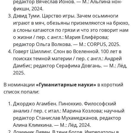
редактор Вячеслав Ионов. — М.: Альпина нон-
фикшн, 2024.
Дэвид Туми. Царство игры. Зачем осьминоги
играют в мяч, обезьяны приземляются на брюхо,
а слоны катаются по грязи и что это говорит нам
о жизни / пер. с англ.: Мария Елифёрова;
редактор Ольга Волкова. — М.: CORPUS, 2025.
Говерт Шиллинг. Слон во Вселенной. 100 лет в
поисках темной материи / пер. с англ.: Андрей
Дамбис; редактор Серафима Довгань. — М.: Лёд,
2025.
В номинации
«Гуманитарные науки»
в короткий
список попали:
Джорджо Агамбен. Пиноккио. Философский
анализ / пер. с итал.: Марина Козлова; научный
редактор Станислав Мухамеджанов, редактор
Алина Климкина. — М.: Лёд, 2024.
Доминик Ливен. В тени богов. Императоры в