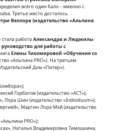
пределил всего один балл – именно с
baba. Третье место досталось
три Веллора (издательство «Альпина
 стала работа
Александра и Людмилы
 руководство для работы с
книга
Елены Тихомировой «Обучение со
ство «Альпина PRO»). На третьем
(Издательский Дом «Питер»).
Бомбора»);
лексей Горбатов (издательство «АСТ»);
 Лора Шин (издательство «Individuum»);
ергией», Мартин Лора Мэй (издательство
 «Альпина PRO»);
ансах», Наталья Владимировна Тимошкина,