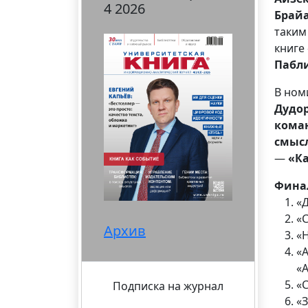
4 2026
Брайа
таким
книге
Пабл
В но
Дудо
кома
смысл
—
«Ка
Финал
«
«С
Архив
«
«
«
«
Подписка на журнал
«