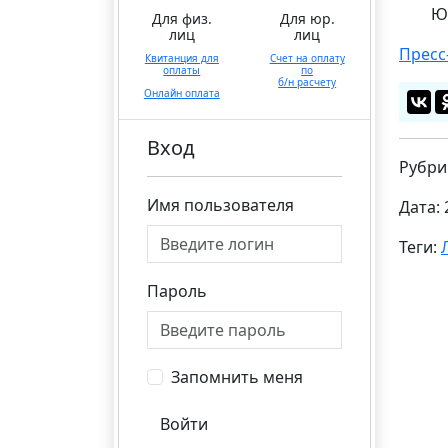
Ю
Для физ.
Для юр.
лиц
лиц
Пресс
Квитанция для
Счет на оплату
оплаты
по
б/н расчету
Онлайн оплата
Вход
Рубри
Имя пользователя
Дата: 
Теги:
Пароль
Запомнить меня
Войти