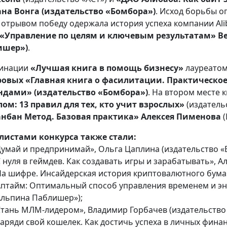
на Вонга (издательство «Бомбора»
)
. Исход борьбы о
 отрывом победу одержала история успеха компании Ali
«Управление по целям и ключевым результатам» Ве
ишер»
)
.
минации
«Лучшая книга в помощь бизнесу»
лауреатом
ровых
«Главная книга о фасилитации. Практическое
ндами» (издательство «Бомбора»
)
. На втором месте 
ом: 13 правил для тех, кто учит взрослых»
(издатель
нбан Метод. Базовая практика» Алексея Пименова
истами конкурса также стали:
Думай и предпринимай», Ольга Цаплина (издательство «
 нуля в геймдев. Как создавать игры и зарабатывать», А
На шифре. Инсайдерская история криптовалютного бума»,
Аптайм: Оптимальный способ управления временем и эн
Альпина Паблишер»);
Стань МЛМ-лидером», Владимир Горбачев (издательство
Заряди свой кошелек. Как достичь успеха в личных фин