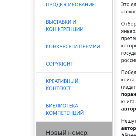
Это е
ПРОДЮСИРОВАНИЕ
«Техн
ВЫСТАВКИ И
Отбор
КОНФЕРЕНЦИИ
январ
прете
котор
КОНКУРСЫ И ПРЕМИИ
госуд
росси
COPYRIGHT
Побед
книга
КРЕАТИВНЫЙ
(изда
КОНТЕКСТ
пораж
книга
БИБЛИОТЕКА
автор
КОМПЕТЕНЦИЙ
Нешут
автор
Новый номер:
Айзе