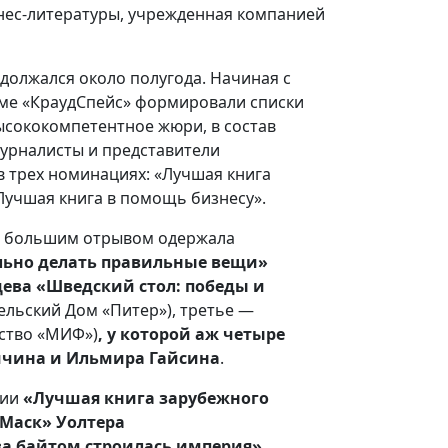
нес-литературы, учрежденная компанией
одолжался около полугода. Начиная с
рме «КраудСпейс» формировали списки
высококомпетентное жюри, в состав
журналисты и представители
в трех номинациях: «Лучшая книга
«Лучшая книга в помощь бизнесу».
 большим отрывом одержала
ильно делать правильные вещи»
ева «Шведский стол: победы и
ельский Дом «Питер»),
третье —
ьство «МИФ»)
, у которой аж четыре
Чичина и Ильмира Гайсина
.
ции
«Лучшая книга зарубежного
Маск» Уолтера
за байтом строилась империя»