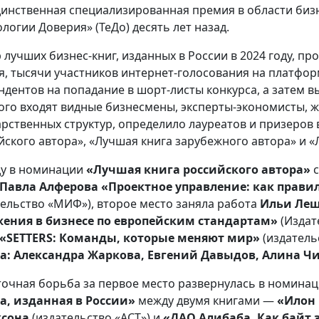
динственная специализированная премия в области биз
ологии Доверия» (ТеДо) десять лет назад.
 лучших бизнес-книг, изданных в России в 2024 году, пр
я, тысячи участников интернет-голосования на платфо
ндентов на попадание в шорт-листы конкурса, а затем 
ого входят видные бизнесмены, эксперты-экономисты, 
арственных структур, определило лауреатов и призеров 
йского автора», «Лучшая книга зарубежного автора» и 
у в номинации
«Лучшая книга российского автора»
с
Павла Алферова «Проектное управление: как прав
тельство «МИФ»), второе место заняла работа
Ильи Лещ
ения в бизнесе по европейским стандартам»
(Издат
«SETTERS: Команды, которые меняют мир»
(издател
а: Александра Жаркова, Евгений Давыдов, Алина 
очная борьба за первое место развернулась в номина
а, изданная в России»
между двумя книгами —
«Илон 
ксона
(издательство «АСТ») и
«ДАО Алибаба. Как байт 