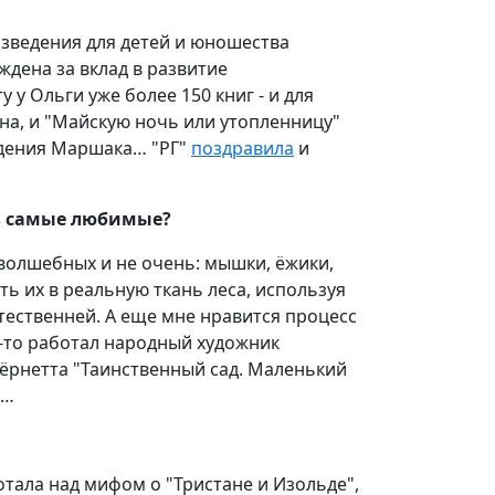
изведения для детей и юношества
ждена за вклад в развитие
 у Ольги уже более 150 книг - и для
ина, и "Майскую ночь или утопленницу"
едения Маршака… "РГ"
поздравила
и
ть самые любимые?
 волшебных и не очень: мышки, ёжики,
ть их в реальную ткань леса, используя
тественней. А еще мне нравится процесс
да-то работал народный художник
ёрнетта "Таинственный сад. Маленький
а…
отала над мифом о "Тристане и Изольде",