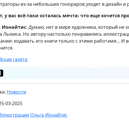
траторы из-за небольших гонораров уходят в дизайн и 
, у вас всё-таки осталась мечта: что еще хочется 
а Ионайтис
: Думаю, нет в мире художника, который не 
а Льюиса. Но автору настолько понравились иллюстраци
ании: издавать его книги только с этими работами… И в
нится.
йская газета
ка:
Новости
25-03-2025
Иллюстрации
Ольга Ионайтис