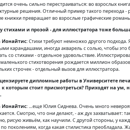
дится очень сильно перестраиваться: во взрослых книг
уктурные решения. Отличный пример такого перехода - 
ие книжки превращает во взрослые графические романы
 стихами и прозой - для иллюстратора тоже больш
а Ионайтис
: Стихи требуют немножко другого подхода. 
ыми карандашами, иногда акварель с солью, чтобы это 
ать со стихами - отдельное удовольствие. Иллюстриров
з маленького стихотворения рождается миллион образов 
льких строчек - отдельный вызов для иллюстратора.
цензируете дипломные работы в Университете печа
 к которым стоит присмотреться? Приходят на ум, н
…
а Ионайтис
: …еще Юлия Сиднева. Очень много невероя
кается. Смотрю, что они делают, - аж дух захватывает: 
ею, рисую живьём, как научили. С другой стороны, у кажд
 по поколениям, когда какая стилистика преобладала. Ж