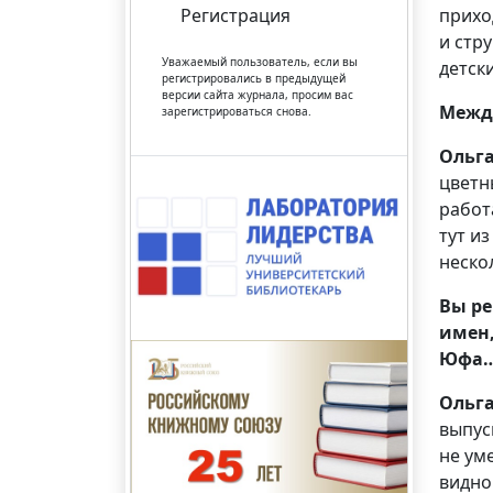
прихо
Регистрация
и стр
Уважаемый пользователь, если вы
детск
регистрировались в предыдущей
версии сайта журнала, просим вас
Между
зарегистрироваться снова.
Ольг
цветн
работ
тут и
неско
Вы ре
имен,
Юфа
Ольг
выпус
не ум
видно