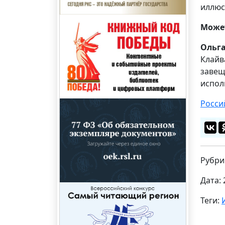
иллюс
Может
Ольг
Клайв
завещ
испол
Росси
Рубри
Дата: 
Теги: