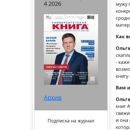
4 2026
мужу 
конкр
сродн
матер
Как в
Ольг
скапл
- каж
возмо
книгу
Вам и
Архив
Ольг
книг 
свежи
и она
Подписка на журнал
котор