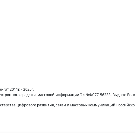
га" 2011г. - 2025г.
лектронного средства массовой информации Эл №ФС77-56233. Выдано Рос
терства цифрового развития, связи и массовых коммуникаций Российск