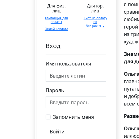
я пои
Для физ.
Для юр.
лиц
лиц
сравн
любим
Квитанция для
Счет на оплату
оплаты
по
герой
б/н расчету
Онлайн оплата
из тр
худож
Вход
Знам
для д
Имя пользователя
Ольг
главн
путат
Пароль
и доб
всем 
Разве
Запомнить меня
Ольг
Войти
иллюс