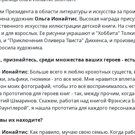
и Президента в области литературы и искусства за про
оена художник
Ольга Ионайтис
. Высокая награда прису
ственного искусства иллюстрации детской книги. На счету
, и для взрослых. Ее рисунки украшают и "Хоббита" Толк
я, и "Приключения Оливера Твиста" Диккенса, и произв
росила художника.
, признайтесь, среди множества ваших героев - ес
а Ионайтис
: Больше всего я люблю крохотных существ,
ки, эльфики, гномики - это все моё. Мне нравится вплета
он моих фотографий, чтобы это всё воспринималось ес
а прототипов для героев книг - так, между прочим, ког
тий Шмаринов. Скажем, работая над книгой Фрэнсиса Б
Фаунтлерой", я нашла прототипа для каждого персонаж
 вы их находите?
а Ионайтис
: Как правило, мучаю свою семью. Когда раб