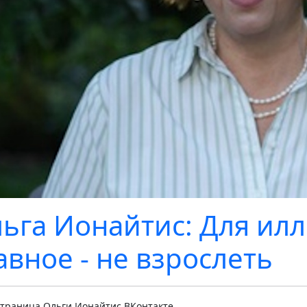
ьга Ионайтис: Для ил
авное - не взрослеть
страница Ольги Ионайтис ВКонтакте