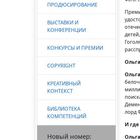
ПРОДЮСИРОВАНИЕ
Преми
удост
ВЫСТАВКИ И
отече
КОНФЕРЕНЦИИ
детей
Гогол
КОНКУРСЫ И ПРЕМИИ
рассп
Ольга
COPYRIGHT
Ольг
белоч
КРЕАТИВНЫЙ
милли
КОНТЕКСТ
поиск
Демен
БИБЛИОТЕКА
лорд 
КОМПЕТЕНЦИЙ
И где
Новый номер:
Ольг