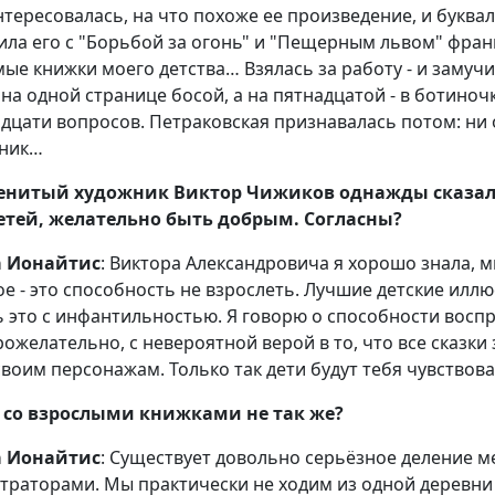
нтересовалась, на что похоже ее произведение, и буква
ила его с "Борьбой за огонь" и "Пещерным львом" франц
ые книжки моего детства… Взялась за работу - и замучи
 на одной странице босой, а на пятнадцатой - в ботиночк
идцати вопросов. Петраковская признавалась потом: ни о
ник…
енитый художник Виктор Чижиков однажды сказал 
етей, желательно быть добрым. Согласны?
а Ионайтис
: Виктора Александровича я хорошо знала, м
ое - это способность не взрослеть. Лучшие детские илл
ь это с инфантильностью. Я говорю о способности восп
рожелательно, с невероятной верой в то, что все сказк
своим персонажам. Только так дети будут тебя чувствов
 со взрослыми книжками не так же?
а Ионайтис
: Существует довольно серьёзное деление 
траторами. Мы практически не ходим из одной деревни в