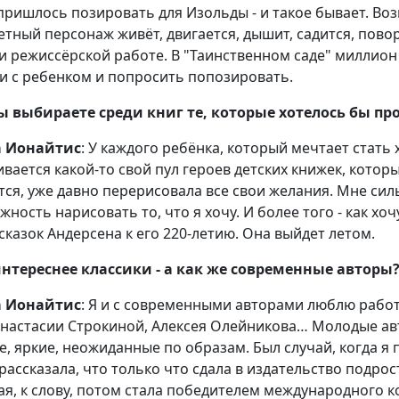
пришлось позировать для Изольды - и такое бывает. Воз
етный персонаж живёт, двигается, дышит, садится, повор
и режиссёрской работе. В "Таинственном саде" миллион 
и с ребенком и попросить попозировать.
ы выбираете среди книг те, которые хотелось бы п
а Ионайтис
: У каждого ребёнка, который мечтает стат
ивается какой-то свой пул героев детских книжек, которы
ется, уже давно перерисовала все свои желания. Мне сил
жность нарисовать то, что я хочу. И более того - как хо
 сказок Андерсена к его 220-летию. Она выйдет летом.
нтереснее классики - а как же современные авторы
а Ионайтис
: Я и с современными авторами люблю рабо
Анастасии Строкиной, Алексея Олейникова… Молодые ав
е, яркие, неожиданные по образам. Был случай, когда 
 рассказала, что только что сдала в издательство подро
ая, к слову, потом стала победителем международного к