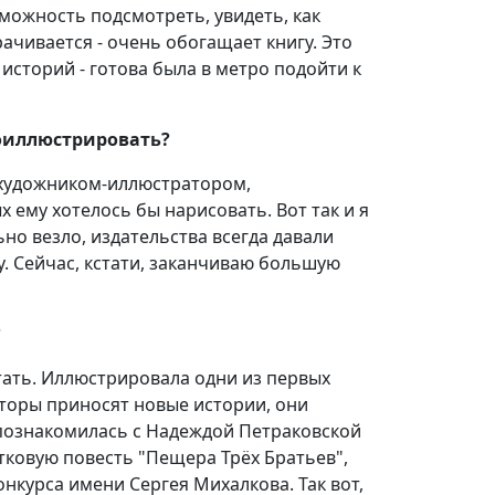
можность подсмотреть, увидеть, как
ачивается - очень обогащает книгу. Это
историй - готова была в метро подойти к
роиллюстрировать?
ь художником-иллюстратором,
х ему хотелось бы нарисовать. Вот так и я
ьно везло, издательства всегда давали
чу. Сейчас, кстати, заканчиваю большую
?
тать. Иллюстрировала одни из первых
торы приносят новые истории, они
я познакомилась с Надеждой Петраковской
стковую повесть "Пещера Трёх Братьев",
онкурса имени Сергея Михалкова. Так вот,