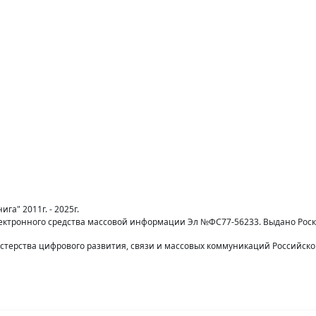
га" 2011г. - 2025г.
лектронного средства массовой информации Эл №ФС77-56233. Выдано Рос
терства цифрового развития, связи и массовых коммуникаций Российск