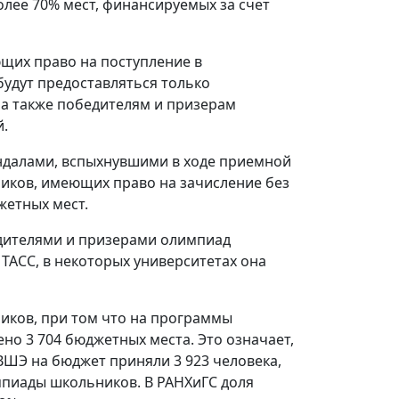
олее 70% мест, финансируемых за счет
ющих право на поступление в
будут предоставляться только
 а также победителям и призерам
й.
андалами, вспыхнувшими в ходе приемной
ников, имеющих право на зачисление без
жетных мест.
дителями и призерами олимпиад
ТАСС, в некоторых университетах она
ников, при том что на программы
но 3 704 бюджетных места. Это означает,
ВШЭ на бюджет приняли 3 923 человека,
мпиады школьников. В РАНХиГС доля