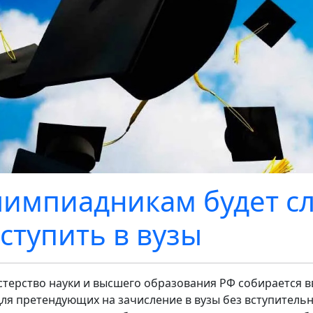
импиадникам будет с
ступить в вузы
терство науки и высшего образования РФ собирается в
для претендующих на зачисление в вузы без вступитель