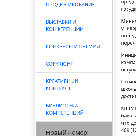
предп
ПРОДЮСИРОВАНИЕ
госуд
Минис
ВЫСТАВКИ И
униве
КОНФЕРЕНЦИИ
побед
переч
КОНКУРСЫ И ПРЕМИИ
Иници
кампа
COPYRIGHT
вступ
КРЕАТИВНЫЙ
По ин
КОНТЕКСТ
школь
дости
БИБЛИОТЕКА
МГТУ 
КОМПЕТЕНЦИЙ
бакал
что д
469 (
Новый номер: