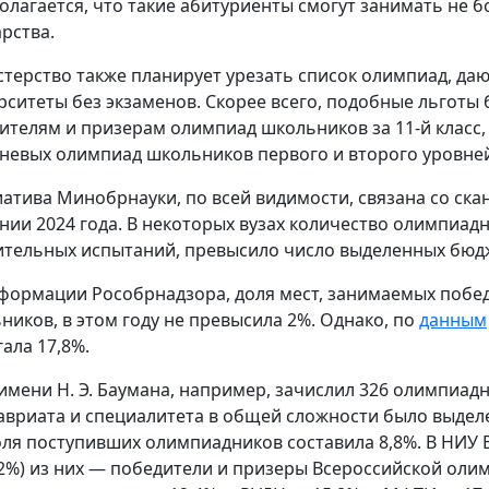
олагается, что такие абитуриенты смогут занимать не б
арства.
терство также планирует урезать список олимпиад, да
рситеты без экзаменов. Скорее всего, подобные льготы 
ителям и призерам олимпиад школьников за 11-й класс,
невых олимпиад школьников первого и второго уровне
атива Минобрнауки, по всей видимости, связана со ск
нии 2024 года. В некоторых вузах количество олимпиад
ительных испытаний, превысило число выделенных бюд
формации Рособрнадзора, доля мест, занимаемых побе
ников, в этом году не превысила 2%. Однако, по
данным
гала 17,8%.
имени Н. Э. Баумана, например, зачислил 326 олимпиад
авриата и специалитета в общей сложности было выделе
оля поступивших олимпиадников составила 8,8%. В НИУ 
12%) из них — победители и призеры Всероссийской оли