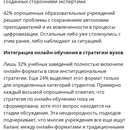
созданных сторонними экспертами.
42% опрошенных образовательных учреждений
решают проблемы с сохранением автономии
преподавателей и их вовлеченности в процессы
цифровизации. Остальные либо уже столкнулись с
этим ранее, либо наблюдают за ситуацией.
Интеграция онлайн-обучения в стратегии вузов
Лишь 32% учебных заведений полностью включили
онлайн-форматы в свои институциональные
стратегии. Еще 24% выделяют этот формат только
для определенных категорий студентов. Примерно
каждый восьмой опрошенный отметил, что
стратегия по онлайн-обучению пока не
сформирована, хотя этот вопрос находится на
стадии обсуждения. Эта неоднородность подходов
подчеркивает, что многие учреждения все еще ищут
баланс между онлайн-форматами и традиционными