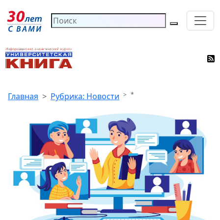
*
Главная
Рубрика: Новости