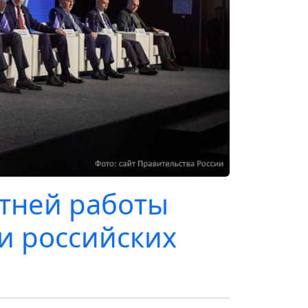
тней работы
и российских