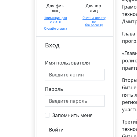
Для физ.
Для юр.
Грамо
лиц
лиц
технол
Квитанция для
Счет на оплату
Дмитр
оплаты
по
б/н расчету
Онлайн оплата
Глава
прогр
Вход
«Глав
роли 
Имя пользователя
практ
Вторы
бизне
Пароль
пять 
регио
участ
Запомнить меня
Трети
техно
Войти
бизне