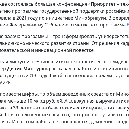
кве состоялась большая конференция «Приоритет – тех
етию программы государственной поддержки российских
овала в 2021 году по инициативе Минобрнауки. В феврал
нии Федеральному Собранию отметил, что программа
ая задача программы – трансформировать университеты
льно-экономического развития страны. От решения кадр
довательской и инновационной повестке.
вая дискуссию «Университеты технологического лидерст
ьер
Денис Мантуров
рассказал о работе инжинирингов
запущена в 2013 году. Такой шаг позволил наладить уст
мики.
 привести цифры, то объём доведённых средств от Мин
вил меньше 10 млрд рублей. А совокупная выручка этих
ают в 39 регионах на базе технических вузов, – таковых 
й. То есть вложенные средства, которые поступили со с
лись. И на этом работа не завершается, движение продо