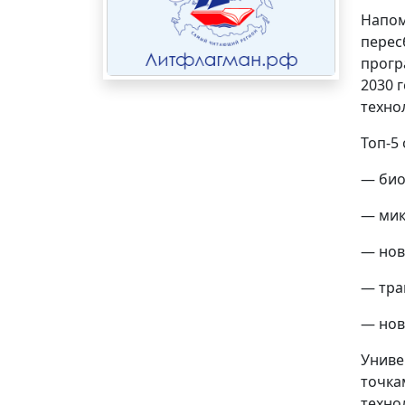
Напом
перес
прогр
2030 
техно
Топ-5
— био
— мик
— нов
— тра
— нов
Униве
точка
техно