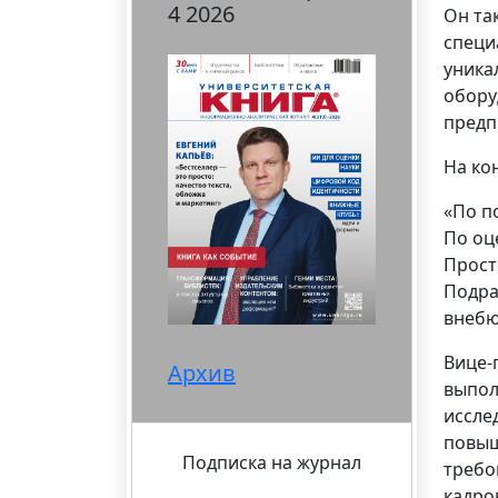
4 2026
Он та
специ
уника
обору
предп
На ко
«По п
По оц
Прост
Подра
внебю
Вице-
Архив
выпол
иссле
повыш
Подписка на журнал
требо
кадро