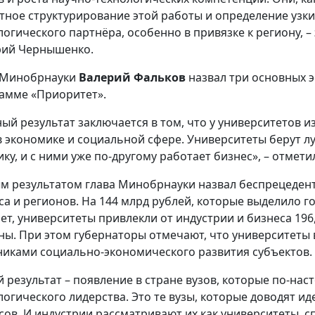
тное структурирование этой работы и определение узки
огического партнёра, особенно в привязке к региону, – э
ий Чернышенко.
 Минобрнауки
Валерий Фальков
назвал три основных э
амме «Приоритет».
ный результат заключается в том, что у университетов и
в экономике и социальной сфере. Университеты берут 
ику, и с ними уже по‑другому работает бизнес», – отмети
м результатом глава Минобрнауки назвал беспрецеден
са и регионов. На 144 млрд рублей, которые выделило 
лет, университеты привлекли от индустрии и бизнеса 196
ны. При этом губернаторы отмечают, что университеты
никами социально-экономического развития субъектов.
й результат – появление в стране вузов, которые по‑на
логического лидерства. Это те вузы, которые доводят ид
сов. И индустрии рассматривают их как университеты, с