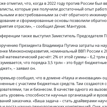
кже отметил, что, когда в 2022 году против России был 
алисты, которые уже получили достаточный опыт работ
льными и востребованными за счёт обратного инжинири
дование и сформированные основы позволили обратно
риятия отрасли», – сообщил Денис Мантуров.
нференции также выступил Заместитель Председателя 
оручению Президента Владимира Путина затраты на наук
енке Минэкономразвития, номинальный ВВП России к 203
ой математический расчёт: 2% от этой суммы – 6,2 трлн 
зумевается, что порядка 3,5 трлн – это будут бюджетные 
джет», – заявил он.
премьер сообщил, что в домене «Наука и инновации» 
ненные с участием бюджетных средств. Там создаются с
дователями, так и бизнесом. В качестве одного из вызо
ать уровень способности научных организаций и вузов
ваний заказчика. «Ваша задача – стать драйверами науч
в и роста научно-технологических компетенций. Они, ка