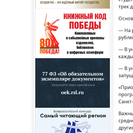
трек 
Основ
— На 
рубле
— В у
кажды
— В у
запущ
«Прио
прогр
Санкт
Важны
средн
други