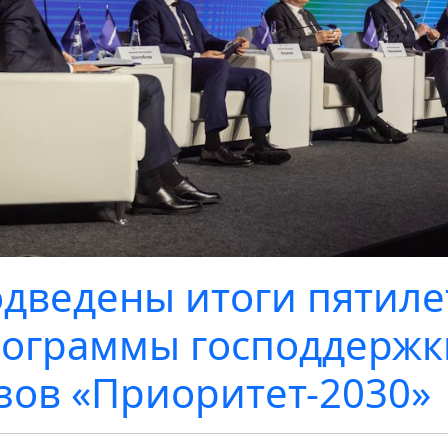
дведены итоги пятиле
ограммы господдержк
зов «Приоритет-2030»