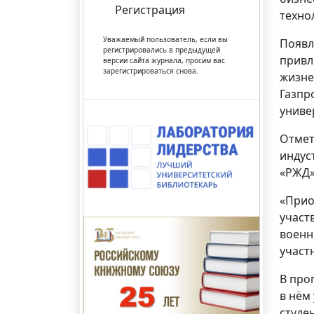
Регистрация
техно
Уважаемый пользователь, если вы
Появл
регистрировались в предыдущей
привл
версии сайта журнала, просим вас
зарегистрироваться снова.
жизне
Газпр
униве
Отмет
индус
«РЖД»
«Прио
участ
военн
участ
В про
в нём
студен