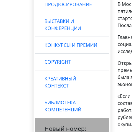
В Мос
ПРОДЮСИРОВАНИЕ
пятил
старт
ВЫСТАВКИ И
Посла
КОНФЕРЕНЦИИ
Главн
социа
КОНКУРСЫ И ПРЕМИИ
иссле
COPYRIGHT
Откры
прем
была 
КРЕАТИВНЫЙ
эконо
КОНТЕКСТ
«Если
БИБЛИОТЕКА
соста
КОМПЕТЕНЦИЙ
работ
рубле
окупи
Новый номер: