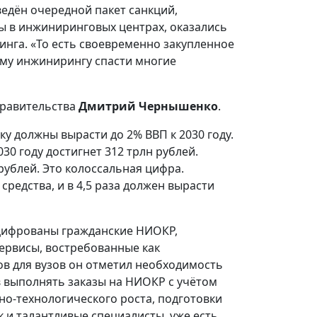
введён очередной пакет санкций,
ы в инжиниринговых центрах, оказались
нга. «То есть своевременно закупленное
му инжинирингу спасти многие
Правительства
Дмитрий Чернышенко
.
у должны вырасти до 2% ВВП к 2030 году.
0 году достигнет 312 трлн рублей.
рублей. Это колоссальная цифра.
средства, и в 4,5 раза должен вырасти
оцифрованы гражданские НИОКР,
ервисы, востребованные как
вов для вузов он отметил необходимость
 выполнять заказы на НИОКР с учётом
но-технологического роста, подготовки
к и талантливые специалисты, уже есть.