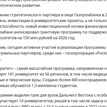
логическом развитии.
ение стратегического партнёра в лице Газпромбанка в 
ечь инвестиции в университетские проекты, а не тольк
способность новой инвестиционной логики финансирован
омбанк анонсировал грантовую программу по поддержке
рситетов на 150 млн рублей на 2026 год.
им, сегодня активное участие в реализации программы 
триальных партнёров, среди них – госкорпорации «Роско
.
ритет» – самая масштабная программа, направленная на
вует 141 университет из 56 регионов, в том числе медиц
ые и творческие вузы. Создано более 400 консорциумов 
никах обучаются 1,3 миллиона студентов.
грамме выделен трек для вузов Дальнего Востока с осо
 участвует 14 университетов, решая в том числе задачу
тов в вузы ДФО вырос с 15,5 тысячи человек в 2022 году 