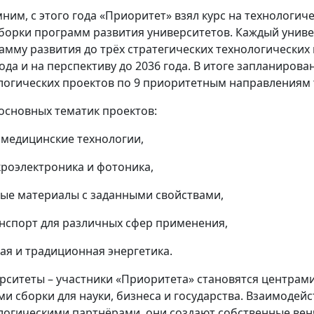
ним, с этого года «Приоритет» взял курс на технологич
борки программ развития университетов. Каждый униве
амму развития до трёх стратегических технологических
года и на перспективу до 2036 года. В итоге запланирова
логических проектов по 9 приоритетным направлениям 
 основных тематик проектов:
медицинские технологии,
роэлектроника и фотоника,
ые материалы с заданными свойствами,
нспорт для различных сфер применения,
ая и традиционная энергетика.
рситеты – участники «Приоритета» становятся центрам
ми сборки для науки, бизнеса и государства. Взаимодей
логическими партнёрами, они создают собственные вен