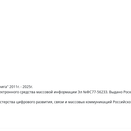
га" 2011г. - 2025г.
лектронного средства массовой информации Эл №ФС77-56233. Выдано Рос
терства цифрового развития, связи и массовых коммуникаций Российск