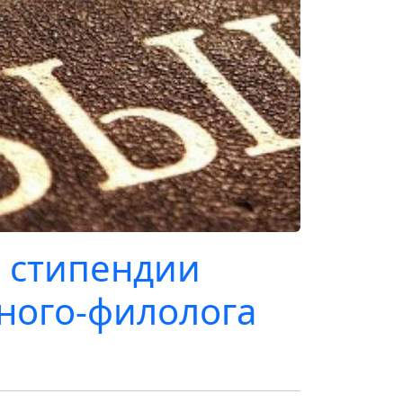
 стипендии
ного-филолога