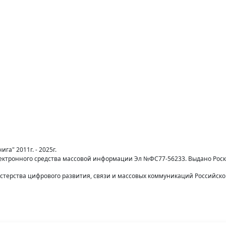
га" 2011г. - 2025г.
лектронного средства массовой информации Эл №ФС77-56233. Выдано Рос
терства цифрового развития, связи и массовых коммуникаций Российск