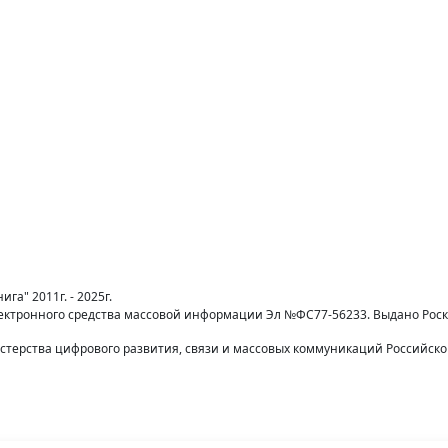
га" 2011г. - 2025г.
лектронного средства массовой информации Эл №ФС77-56233. Выдано Рос
терства цифрового развития, связи и массовых коммуникаций Российск