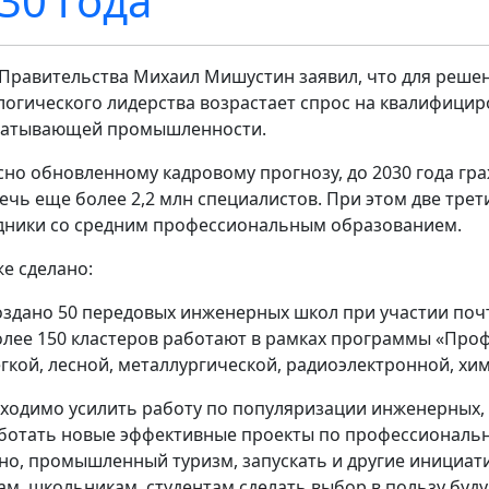
30 года
 Правительства Михаил Мишустин заявил, что для реше
логического лидерства возрастает спрос на квалифици
атывающей промышленности.
сно обновленному кадровому прогнозу, до 2030 года гр
ечь еще более 2,2 млн специалистов. При этом две тре
дники со средним профессиональным образованием.
же сделано:
оздано 50 передовых инженерных школ при участии поч
олее 150 кластеров работают в рамках программы «Про
гкой, лесной, металлургической, радиоэлектронной, хим
ходимо усилить работу по популяризации инженерных, 
ботать новые эффективные проекты по профессиональн
но, промышленный туризм, запускать и другие инициат
ам, школьникам, студентам сделать выбор в пользу буд