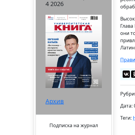
4 2026
обраб
Высок
Глава
они т
привл
Латин
Прави
Рубри
Архив
Дата: 
Теги:
Подписка на журнал