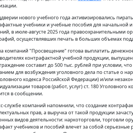
изации.
ддверии нового учебного года активизировались пира
афактные учебники и учебные пособия для начальной и
ний, в июле-августе 2025 года правоохранительными ор
рафий, осуществлявших печать в больших объемах под
па компаний "Просвещение" готова выплатить денежно
водителях контрафактной учебной продукции, выпуще
граждение составит до 500 тыс. рублей при условии, ч
анием для возбуждения уголовного дела по статье о нар
головного кодекса Российской Федерации) и/или незако
идуализации товаров (работ, услуг) ст. 180 Уголовного к
ится в сообщении.
сс-службе компаний напомнили, что создание контрафак
лектуальных прав, а выручка от такой продукции зачаст
онных видов деятельности: наркоторговли, торговли ор
афакт учебников и пособий влечет за собой серьезные 