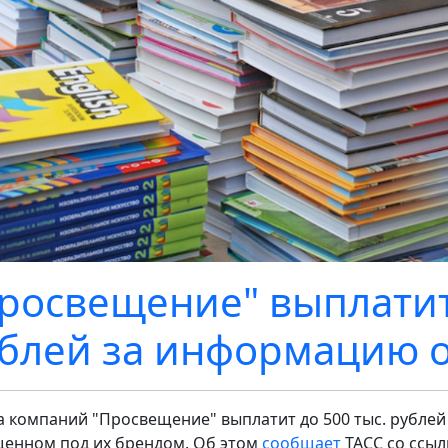
росвещение" выплатит 
блей за информацию о
а компаний "Просвещение" выплатит до 500 тыс. рублей
енном под их брендом. Об этом
сообщает
ТАСС со ссыл