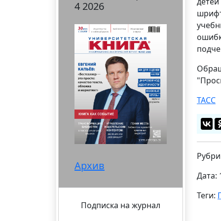
детей
4 2026
шрифт
учебн
ошибк
подче
Обращ
"Прос
ТАСС
Рубри
Архив
Дата: 
Теги:
Подписка на журнал