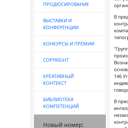
ПРОДЮСИРОВАНИЕ
орган
В пре
ВЫСТАВКИ И
контр
КОНФЕРЕНЦИИ
компа
типог
КОНКУРСЫ И ПРЕМИИ
"Груп
произ
COPYRIGHT
Возна
основ
146 У
КРЕАТИВНЫЙ
индив
КОНТЕКСТ
говор
БИБЛИОТЕКА
В пре
КОМПЕТЕНЦИЙ
интел
незак
контр
Новый номер: