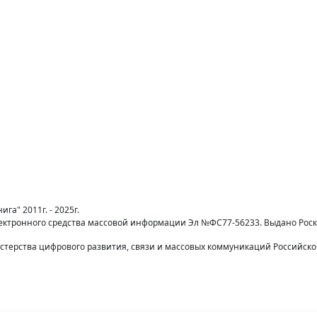
га" 2011г. - 2025г.
лектронного средства массовой информации Эл №ФС77-56233. Выдано Рос
терства цифрового развития, связи и массовых коммуникаций Российск