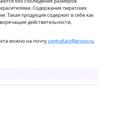
таются без соблюдения размеров
 красителями. Содержание пиратских
и. Такая продукция содержит в себе как
тиворечащие действительности,
кта можно на почту
contrafact@prosv.ru
.