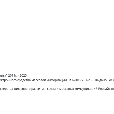
га" 2011г. - 2025г.
лектронного средства массовой информации Эл №ФС77-56233. Выдано Рос
терства цифрового развития, связи и массовых коммуникаций Российск