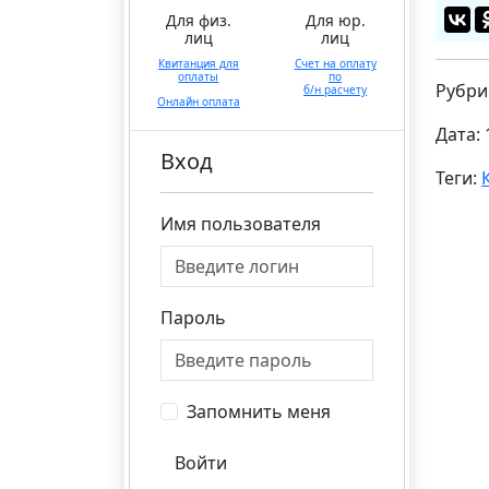
Для физ.
Для юр.
лиц
лиц
Квитанция для
Счет на оплату
оплаты
по
Рубри
б/н расчету
Онлайн оплата
Дата: 
Вход
Теги:
Имя пользователя
Пароль
Запомнить меня
Войти