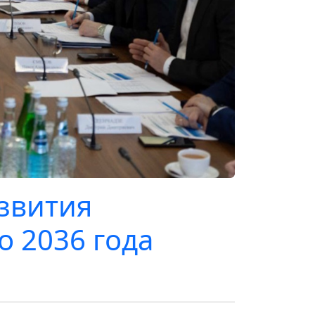
азвития
о 2036 года