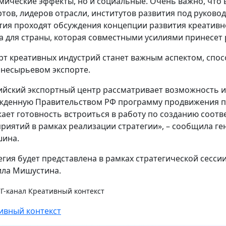
мические эффекты, но и социальные. Очень важно, что 
ртов, лидеров отрасли, институтов развития под руков
тия проходят обсуждения концепции развития креативн
а для страны, которая совместными усилиями принесет 
рт креативных индустрий станет важным аспектом, спо
 несырьевом экспорте.
ийский экспортный центр рассматривает возможность и
жденную Правительством РФ программу продвижения по
ает готовность встроиться в работу по созданию соо
риятий в рамках реализации стратегии», – сообщила г
ина.
егия будет представлена в рамках стратегической сесс
ла Мишустина.
ТГ-канал Креативный контекст
ивный контекст