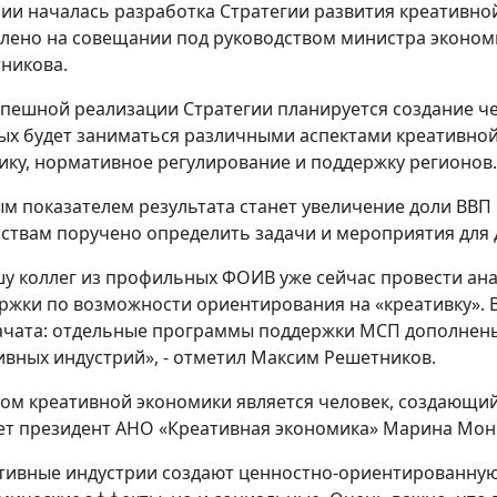
сии началась разработка Стратегии развития креативной
лено на совещании под руководством министра эконом
никова.
спешной реализации Стратегии планируется создание че
ых будет заниматься различными аспектами креативной
ику, нормативное регулирование и поддержку регионов.
м показателем результата станет увеличение доли ВВП к
ствам поручено определить задачи и мероприятия для 
у коллег из профильных ФОИВ уже сейчас провести ан
ржки по возможности ориентирования на «креативку». 
ачата: отдельные программы поддержки МСП дополнен
ивных индустрий», - отметил Максим Решетников.
ом креативной экономики является человек, создающий
ет президент АНО «Креативная экономика» Марина Мон
тивные индустрии создают ценностно-ориентированную 