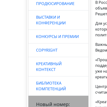
В Рос
ПРОДЮСИРОВАНИЕ
объяв
Решет
ВЫСТАВКИ И
КОНФЕРЕНЦИИ
Для у
котор
полит
КОНКУРСЫ И ПРЕМИИ
Важны
COPYRIGHT
Ведом
«Прош
КРЕАТИВНЫЙ
подде
КОНТЕКСТ
уже н
креат
БИБЛИОТЕКА
Центр
КОМПЕТЕНЦИЙ
счита
«Креа
Новый номер: