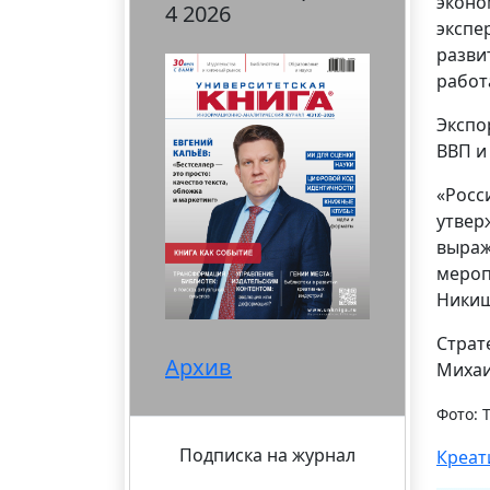
эконо
4 2026
экспе
разви
работ
Экспо
ВВП и
«Росс
утвер
выраж
мероп
Никиш
Страт
Архив
Михаи
Фото: 
Подписка на журнал
Креат