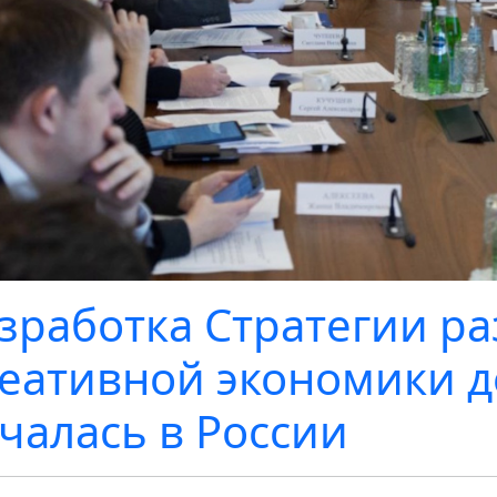
зработка Стратегии р
еативной экономики д
чалась в России