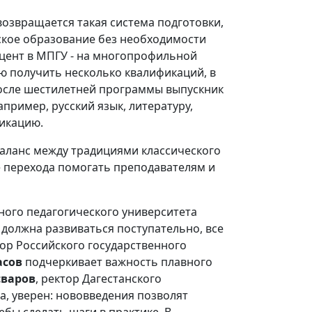
 возвращается такая система подготовки,
ское образование без необходимости
кцент в МПГУ - на многопрофильной
ю получить несколько квалификаций, в
после шестилетней программы выпускник
пример, русский язык, литературу,
фикацию.
аланс между традициями классического
е перехода помогать преподавателям и
ого педагогического университета
 должна развиваться поступательно, все
ор Российского государственного
асов
подчеркивает важность плавного
сваров
, ректор Дагестанского
а, уверен: нововведения позволят
ебы сделать шаги в практике. В