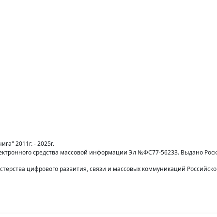
га" 2011г. - 2025г.
лектронного средства массовой информации Эл №ФС77-56233. Выдано Рос
терства цифрового развития, связи и массовых коммуникаций Российск