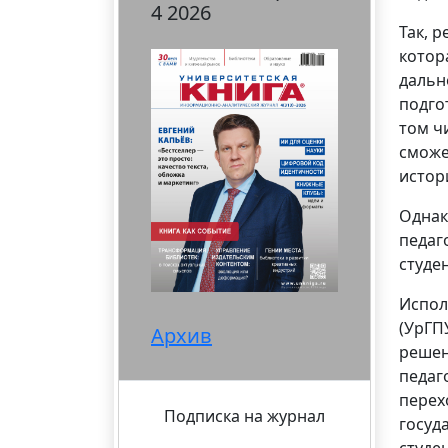
4 2026
Так, 
котор
дальн
подго
том ч
сможе
истор
Однак
педаг
студе
Испол
(УрГП
Архив
решен
педаг
перех
Подписка на журнал
госуд
студе