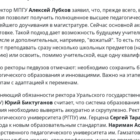
ректор МПГУ
Алексей Лубков
заявил, что, прежде всего,
ая позволит получить полноценное высшее педагогиче
ейшего доучивания в магистратуре. Сейчас основной а
товке. Такой подход дает возможность будущему учител
исле и дополнительных, например, "вожатый". То есть 
т преподавать сразу несколько школьных предметов (на
ию) или освоить, помимо учительской, еще одну квали
о ректоры педвузов отмечают: необходимо сохранить б
огического образования и инновациями. Важно на этап
нтам с адаптацией к переменам.
няющий обязанности ректора Уральского государственн
У)
Юрий Биктуганов
считает, что система образования
ия необходимо выверять аккуратно и скрупулезно. Рект
огического университета (РГПУ) им. Герцена
Сергей Тар
ода к новым образовательным стандартам.
Нариман А
арственного педагогического университета им. Гамзатов
нтам глубже изучить свою профессию, и уже во время уч