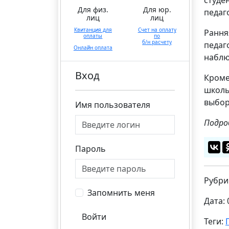
Для физ.
Для юр.
педаг
лиц
лиц
Квитанция для
Счет на оплату
Рання
оплаты
по
б/н расчету
педаг
Онлайн оплата
наблю
Вход
Кроме
школь
выбор
Имя пользователя
Подро
Пароль
Рубри
Запомнить меня
Дата: 
Войти
Теги: