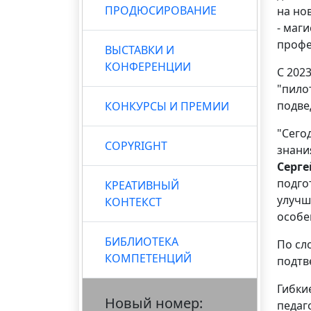
ПРОДЮСИРОВАНИЕ
на но
- маг
профе
ВЫСТАВКИ И
КОНФЕРЕНЦИИ
С 202
"пило
подве
КОНКУРСЫ И ПРЕМИИ
"Сего
COPYRIGHT
знани
Серге
подго
КРЕАТИВНЫЙ
улучш
КОНТЕКСТ
особе
БИБЛИОТЕКА
По сл
КОМПЕТЕНЦИЙ
подтв
Гибки
Новый номер:
педаг