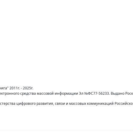
га" 2011г. - 2025г.
лектронного средства массовой информации Эл №ФС77-56233. Выдано Рос
терства цифрового развития, связи и массовых коммуникаций Российск