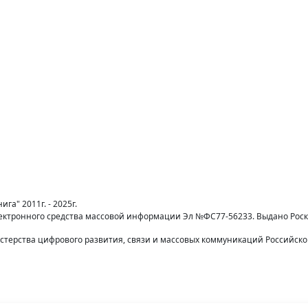
га" 2011г. - 2025г.
лектронного средства массовой информации Эл №ФС77-56233. Выдано Рос
терства цифрового развития, связи и массовых коммуникаций Российск