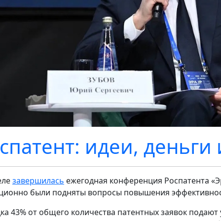
спатент: идеи, деньги
еле
завершилась
ежегодная конференция Роспатента «Эр
ционно были подняты вопросы повышения эффективност
ка 43% от общего количества патентных заявок подают 