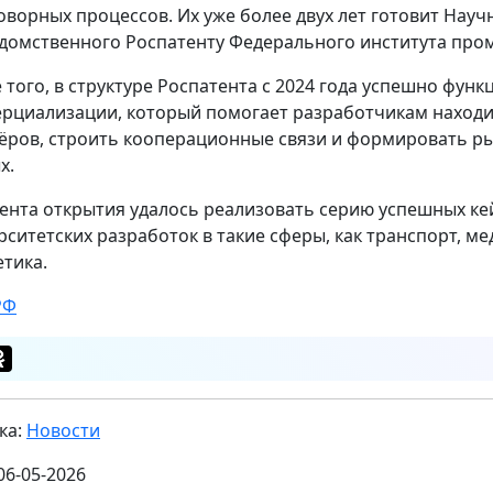
оворных процессов. Их уже более двух лет готовит Нау
домственного Роспатенту Федерального института про
 того, в структуре Роспатента с 2024 года успешно фун
рциализации, который помогает разработчикам наход
ёров, строить кооперационные связи и формировать ры
х.
ента открытия удалось реализовать серию успешных ке
рситетских разработок в такие сферы, как транспорт, м
етика.
РФ
ка:
Новости
06-05-2026