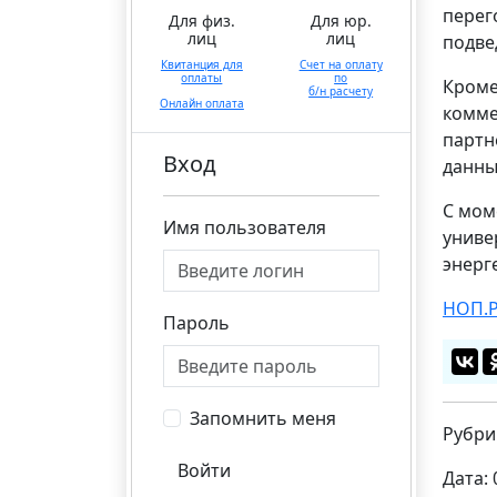
перег
Для физ.
Для юр.
лиц
лиц
подве
Квитанция для
Счет на оплату
оплаты
по
Кроме
б/н расчету
Онлайн оплата
комме
партн
Вход
данны
С мом
Имя пользователя
униве
энерг
НОП.
Пароль
Запомнить меня
Рубри
Войти
Дата: 