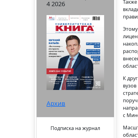
Также
4 2026
вклад
прави
Этому
лицен
накоп
распо
внесе
облас
К дру
вузов
страт
поруч
Архив
напра
с Мин
Масшт
Подписка на журнал
облас