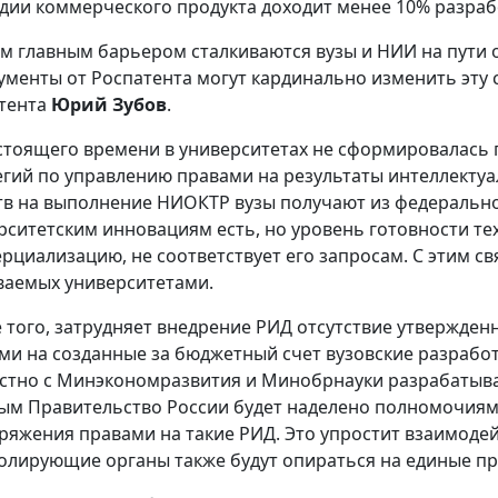
адии коммерческого продукта доходит менее 10% разраб
им главным барьером сталкиваются вузы и НИИ на пути о
ументы от Роспатента могут кардинально изменить эту 
тента
Юрий Зубов
.
стоящего времени в университетах не сформировалась 
егий по управлению правами на результаты интеллектуа
тв на выполнение НИОКТР вузы получают из федерально
рситетским инновациям есть, но уровень готовности т
рциализацию, не соответствует его запросам. С этим с
ваемых университетами.
 того, затрудняет внедрение РИД отсутствие утвержден
ми на созданные за бюджетный счет вузовские разрабо
стно с Минэкономразвития и Минобрнауки разрабатывае
ым Правительство России будет наделено полномочиям
ряжения правами на такие РИД. Это упростит взаимодейс
олирующие органы также будут опираться на единые пр