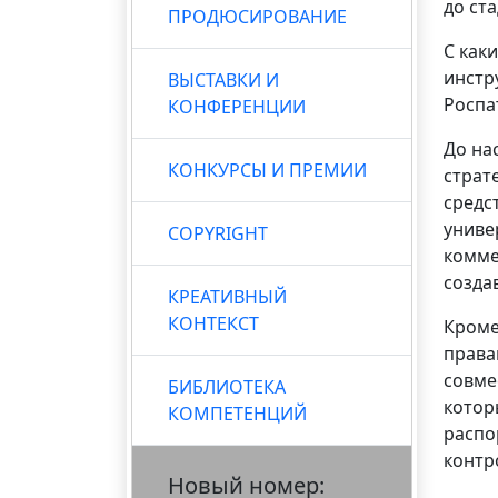
до ст
ПРОДЮСИРОВАНИЕ
С как
инстр
ВЫСТАВКИ И
Роспа
КОНФЕРЕНЦИИ
До на
КОНКУРСЫ И ПРЕМИИ
страт
средс
униве
COPYRIGHT
комме
созда
КРЕАТИВНЫЙ
КОНТЕКСТ
Кроме
права
совме
БИБЛИОТЕКА
котор
КОМПЕТЕНЦИЙ
распо
контр
Новый номер: