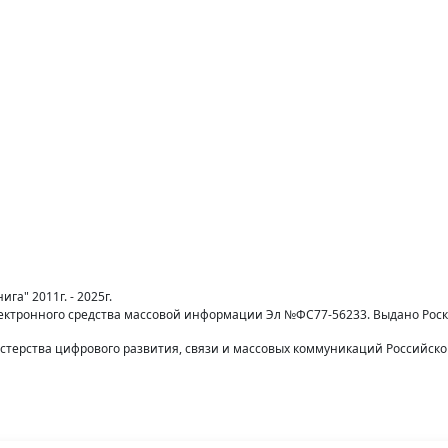
га" 2011г. - 2025г.
лектронного средства массовой информации Эл №ФС77-56233. Выдано Рос
терства цифрового развития, связи и массовых коммуникаций Российск