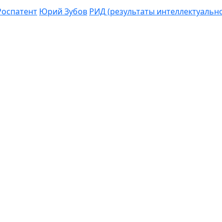
Роспатент
Юрий Зубов
РИД (результаты интеллектуальн