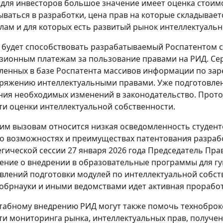
 для инвесторов большое значение имеет оценка стоимо
ываться в разработки, цена прав на которые складыва
лам и для которых есть развитый рынок интеллектуальн
 будет способствовать разрабатываемый Роспатентом 
зионным платежам за пользование правами на РИД. Сер
ленных в базе Роспатента массивов информации по за
ряжению интеллектуальными правами. Уже подготовлен
ния необходимых изменений в законодательство. Прото
ти оценки интеллектуальной собственности.
гим вызовам относится низкая осведомленность студент
 о возможностях и преимуществах патентования разрабо
егической сессии 27 января 2026 года Председатель Пр
ение о внедрении в образовательные программы для г
влений подготовки модулей по интеллектуальной собст
обрнауки и иными ведомствами идет активная проработ
абному внедрению РИД могут также помочь техноброке
ти мониторинга рынка, интеллектуальных прав, получе