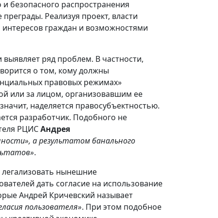
 и безопасного распространения
 преграды. Реализуя проект, власти
 интересов граждан и возможностями
выявляет ряд проблем. В частности,
оворится о том, кому должны
тенциальных правовых режимах»
мой или за лицом, организовавшим ее
 значит, наделяется правосубъектностью.
ается разработчик. Подобного не
ателя РЦИС
Андрея
нности», а результатом банального
льтатов»
.
а легализовать нынешние
вателей дать согласие на использование
торые Андрей Кричевский называет
гласия пользователя»
. При этом подобное