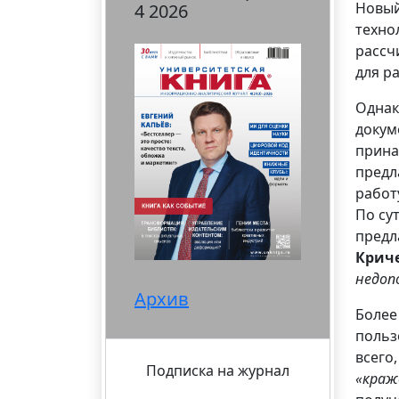
Новый
4 2026
техно
рассч
для р
Однак
докум
прина
предл
работ
По су
предл
Крич
недоп
Архив
Более
польз
всего
Подписка на журнал
«краж