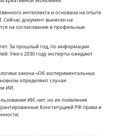
ы креативной экономике.
твенного интеллекта и основана на опыте
. Сейчас документ вынесен на
тся на согласование в профильные
тет. За прошлый год, по информации
ей. Уже к 2030 году эксперты ожидают
логики закона «Об экспериментальных
сновном определяют случаи
ем ИИ.
ьзования ИИ, нет, но их появление
арантированные Конституцией РФ права и
енности.