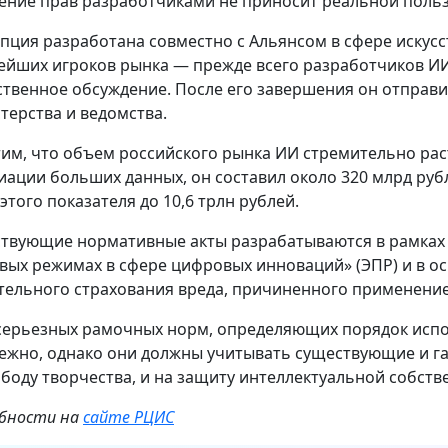
ение прав разработчиками не приносит реальной польз
пция разработана совместно с Альянсом в сфере искусс
ейших игроков рынка — прежде всего разработчиков ИИ
твенное обсуждение. После его завершения он отправи
терства и ведомства.
им, что объем российского рынка ИИ стремительно рас
иации больших данных, он составил около 320 млрд рубл
этого показателя до 10,6 трлн рублей.
твующие нормативные акты разрабатываются в рамках 
вых режимах в сфере цифровых инноваций» (ЭПР) и в о
тельного страхования вреда, причиненного применени
серьезных рамочных норм, определяющих порядок испол
ежно, однако они должны учитывать существующие и г
ободу творчества, и на защиту интеллектуальной собств
бности на
сайте РЦИС