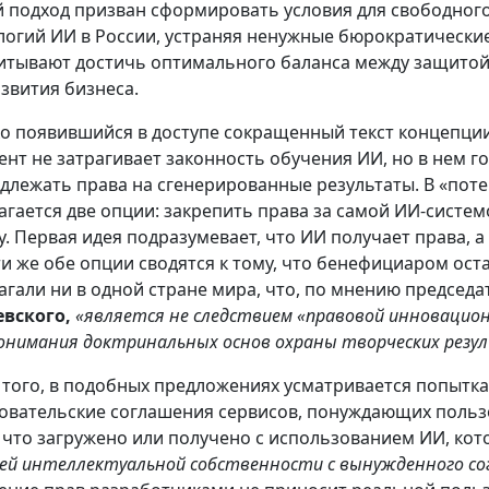
 подход призван сформировать условия для свободного
логий ИИ в России, устраняя ненужные бюрократические
итывают достичь оптимального баланса между защитой
азвития бизнеса.
о появившийся в доступе сокращенный текст концепции 
ент не затрагивает законность обучения ИИ, но в нем г
длежать права на сгенерированные результаты. В «по
агается две опции: закрепить права за самой ИИ-систе
у. Первая идея подразумевает, что ИИ получает права, а
ти же обе опции сводятся к тому, что бенефициаром ост
агали ни в одной стране мира, что, по мнению председ
евского,
«является не следствием «правовой инновацио
онимания доктринальных основ охраны творческих резу
 того, в подобных предложениях усматривается попытк
овательские соглашения сервисов, понуждающих пользо
, что загружено или получено с использованием ИИ, ко
ей интеллектуальной собственности с вынужденного со