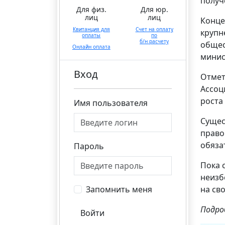
получ
Для физ.
Для юр.
лиц
лиц
Конце
Квитанция для
Счет на оплату
крупн
оплаты
по
б/н расчету
общес
Онлайн оплата
минис
Вход
Отмет
Ассоц
роста 
Имя пользователя
Сущес
право
обяза
Пароль
Пока 
неизб
Запомнить меня
на св
Подро
Войти