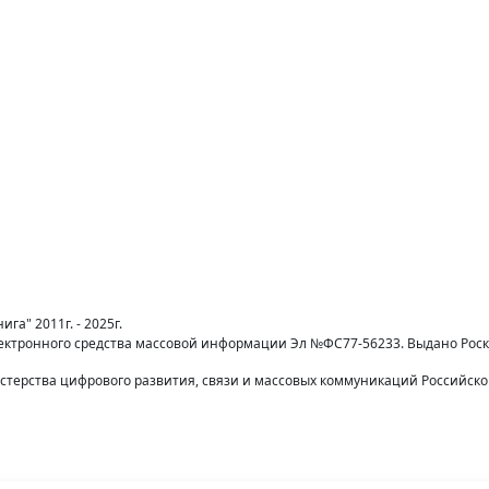
га" 2011г. - 2025г.
лектронного средства массовой информации Эл №ФС77-56233. Выдано Рос
терства цифрового развития, связи и массовых коммуникаций Российск