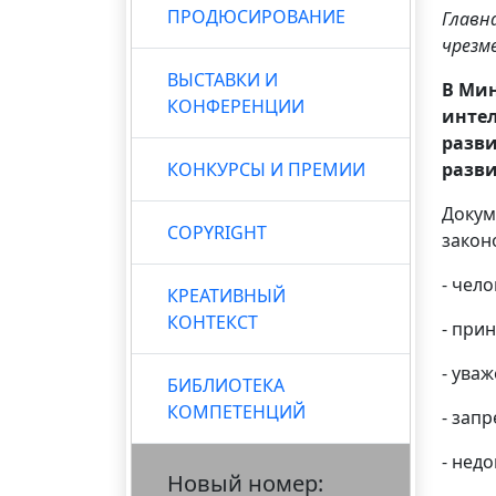
ПРОДЮСИРОВАНИЕ
Главн
чрезм
ВЫСТАВКИ И
В Мин
КОНФЕРЕНЦИИ
интел
разви
КОНКУРСЫ И ПРЕМИИ
разви
Докум
COPYRIGHT
закон
- чел
КРЕАТИВНЫЙ
КОНТЕКСТ
- при
- ува
БИБЛИОТЕКА
КОМПЕТЕНЦИЙ
- зап
- нед
Новый номер: