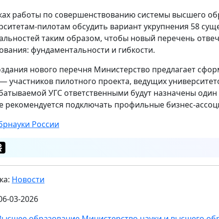
ках работы по совершенствованию системы высшего о
рситетам-пилотам обсудить вариант укрупнения 58 сущ
альностей таким образом, чтобы новый перечень отве
ования: фундаментальности и гибкости.
оздания нового перечня Министерство предлагает сфор
 — участников пилотного проекта, ведущих университет
батываемой УГС ответственными будут назначены один и
е рекомендуется подключать профильные бизнес-ассоц
рнауки России
ка:
Новости
06-03-2026
Высшее образование
Министерство науки и высшего об