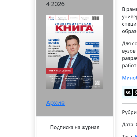
4 2026
В рам
униве
специ
образ
Для с
вузов
разра
работ
Миноб
Архив
Рубри
Дата: 
Подписка на журнал
Теги: