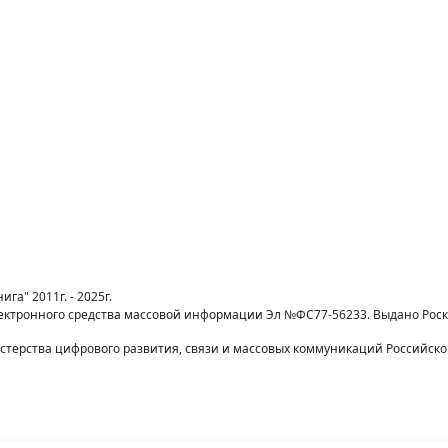
га" 2011г. - 2025г.
лектронного средства массовой информации Эл №ФС77-56233. Выдано Рос
терства цифрового развития, связи и массовых коммуникаций Российск