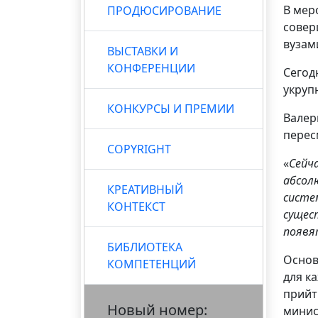
В мер
ПРОДЮСИРОВАНИЕ
совер
вузам
ВЫСТАВКИ И
КОНФЕРЕНЦИИ
Сегод
укруп
КОНКУРСЫ И ПРЕМИИ
Валер
перес
COPYRIGHT
«
Сейч
абсол
КРЕАТИВНЫЙ
систе
КОНТЕКСТ
сущес
появя
БИБЛИОТЕКА
Основ
КОМПЕТЕНЦИЙ
для к
прийт
Новый номер:
минис