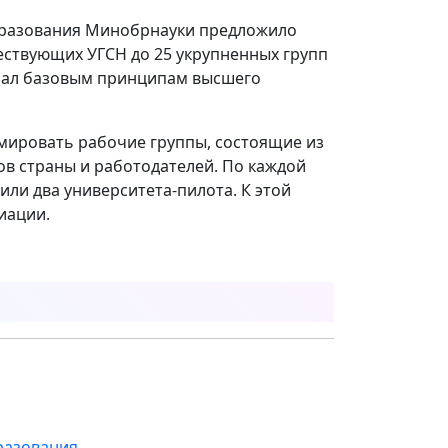
бразования Минобрнауки предложило
ествующих УГСН до 25 укрупненных групп
чал базовым принципам высшего
мировать рабочие группы, состоящие из
ов страны и работодателей. По каждой
ли два университета-пилота. К этой
иации.
разования