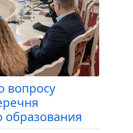
о вопросу
еречня
о образования