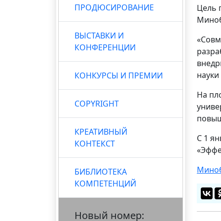
ПРОДЮСИРОВАНИЕ
Цель 
Миноб
ВЫСТАВКИ И
«Совм
КОНФЕРЕНЦИИ
разра
внедр
науки
КОНКУРСЫ И ПРЕМИИ
На пл
COPYRIGHT
униве
повыш
КРЕАТИВНЫЙ
С 1 я
КОНТЕКСТ
«Эффе
Миноб
БИБЛИОТЕКА
КОМПЕТЕНЦИЙ
Новый номер: