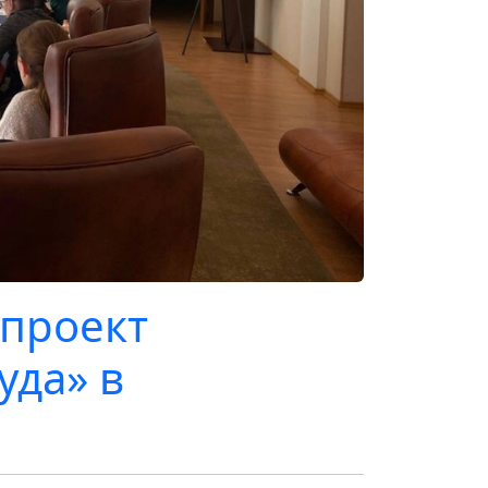
 проект
уда» в