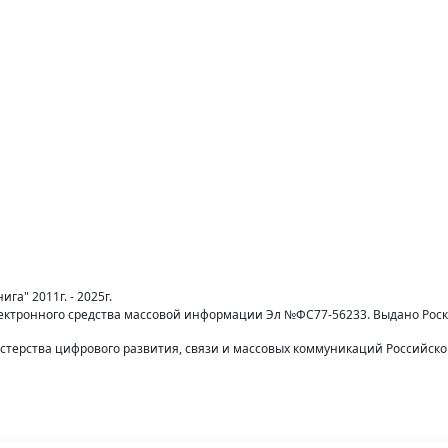
га" 2011г. - 2025г.
лектронного средства массовой информации Эл №ФС77-56233. Выдано Рос
терства цифрового развития, связи и массовых коммуникаций Российск