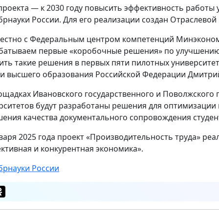
проекта — к 2030 году повысить эффективность работы
рнауки России. Для его реализации создан Отраслевой 
естно с Федеральным центром компетенций Минэконом
батываем первые «коробочные решения» по улучшению п
ить такие решения в первых пяти пилотных университе
 и высшего образования Российской Федерации Дмитри
ощадках Ивановского государственного и Поволжского 
рситетов будут разработаны решения для оптимизации 
ения качества документального сопровождения студент
нваря 2025 года проект «Производительность труда» реа
ктивная и конкурентная экономика».
рнауки России