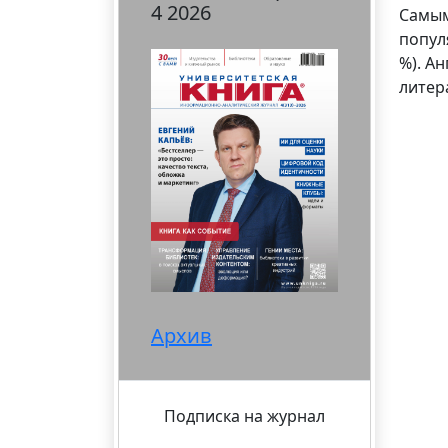
4 2026
Самым
популя
%). Ан
литера
Архив
Подписка на журнал