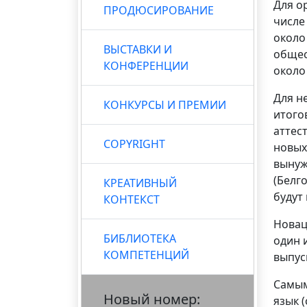
Для о
ПРОДЮСИРОВАНИЕ
числе
около
ВЫСТАВКИ И
общес
КОНФЕРЕНЦИИ
около
Для н
КОНКУРСЫ И ПРЕМИИ
итого
аттес
COPYRIGHT
новых
вынуж
(Белг
КРЕАТИВНЫЙ
будут
КОНТЕКСТ
Новац
БИБЛИОТЕКА
один 
КОМПЕТЕНЦИЙ
выпус
Самым
Новый номер:
язык (