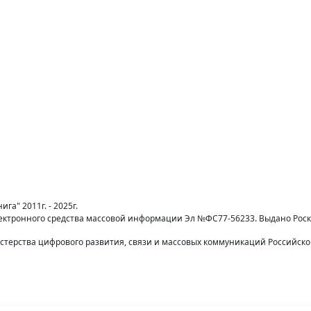
га" 2011г. - 2025г.
лектронного средства массовой информации Эл №ФС77-56233. Выдано Рос
терства цифрового развития, связи и массовых коммуникаций Российск