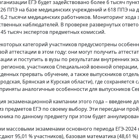
рганизации ЕГЭ будет задействовано более 6 тысяч пунк
 26 ППЭ на базе медицинских учреждений и 618 ППЭ на д
 6,2 тысячи медицинских работников. Мониторинг хода э
твенных наблюдателей. В проверке развернутых ответов
 45 тысяч экспертов предметных комиссий.
екоторых категорий участников предусмотрены особенн
вой аттестации в этом году: они могут получить аттест
тации и поступить в вузы по результатам внутренних экз
 регионов, участников Специальной военной операции,
денных прервать обучение, а также выпускников отде
ородская, Брянская и Курская области), где сохраняется
 приняты аналогичные особенности для выпускников Се
ия экзаменационной кампании этого года – введение д
из предметов ЕГЭ по своему выбору. Эти пересдачи прой
кника по данному предмету при этом будет аннулирован
и массовыми экзаменами основного периода ЕГЭ-2024 с
сдают 95,01 % участников), базовая математика (48,61 %