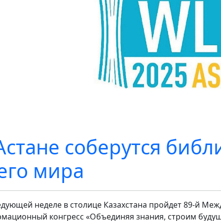
Астане соберутся библ
его мира
едующей неделе в столице Казахстана пройдет 89-й Ме
мационный конгресс «Объединяя знания, строим буду