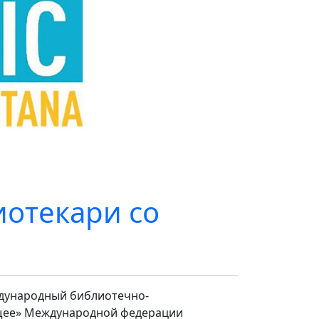
иотекари со
ждународный библиотечно-
щее» Международной федерации