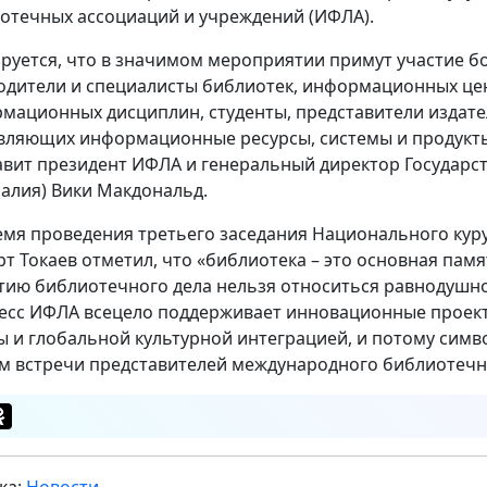
отечных ассоциаций и учреждений (ИФЛА).
руется, что в значимом мероприятии примут участие бол
одители и специалис­ты библиотек, информационных цен
мационных дисцип­лин, студенты, представители издат
вляющих информационные ресурсы, системы и продукт
авит президент ИФЛА и генеральный директор Государс
ралия) Вики Макдональд.
емя проведения третьего заседания Национального куру
т Токаев отметил, что «библиотека – это основная памя
тию библиотечного дела нельзя относиться равнодушно
есс ИФЛА всецело поддерживает инновационные проект
ы и глобальной культурной интеграцией, и потому симв
м встречи представителей международного библиотечн