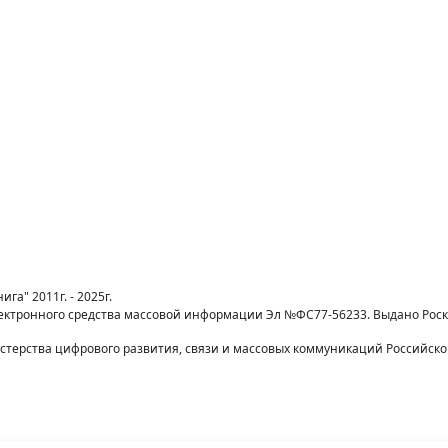
га" 2011г. - 2025г.
лектронного средства массовой информации Эл №ФС77-56233. Выдано Рос
терства цифрового развития, связи и массовых коммуникаций Российск