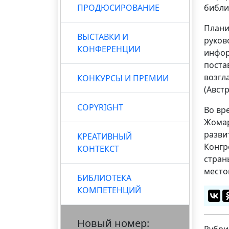
ПРОДЮСИРОВАНИЕ
библи
Плани
ВЫСТАВКИ И
руков
КОНФЕРЕНЦИИ
инфор
поста
возгл
КОНКУРСЫ И ПРЕМИИ
(Авст
COPYRIGHT
Во вр
Жомар
разви
КРЕАТИВНЫЙ
Конгр
КОНТЕКСТ
стран
место
БИБЛИОТЕКА
КОМПЕТЕНЦИЙ
Новый номер: