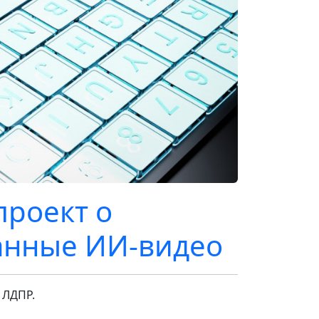
проект о
анные ИИ-видео
 ЛДПР.