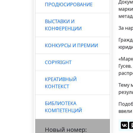
Докум
ПРОДЮСИРОВАНИЕ
марки
метад
ВЫСТАВКИ И
За на
КОНФЕРЕНЦИИ
Гражд
КОНКУРСЫ И ПРЕМИИ
юриди
«Марк
COPYRIGHT
Гусев
распр
КРЕАТИВНЫЙ
Тему 
КОНТЕКСТ
резул
БИБЛИОТЕКА
Подоб
КОМПЕТЕНЦИЙ
ввели
Новый номер: