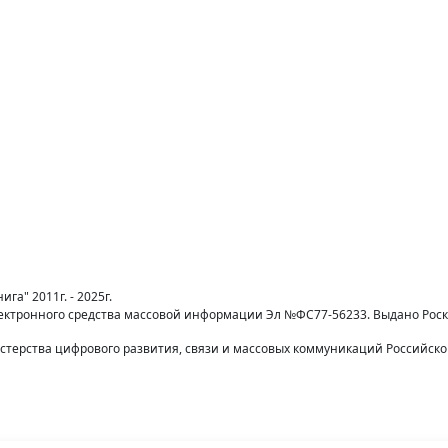
га" 2011г. - 2025г.
лектронного средства массовой информации Эл №ФС77-56233. Выдано Рос
терства цифрового развития, связи и массовых коммуникаций Российск