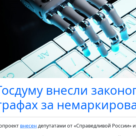
Госдуму внесли законо
рафах за немаркиров
опроект
внесен
депутатами от «Справедливой России» и