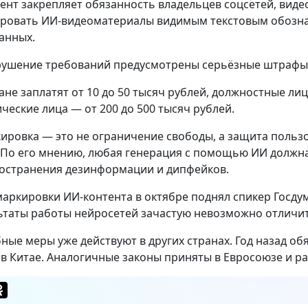
ент закрепляет обязанность владельцев соцсетей, виде
ровать ИИ-видеоматериалы видимым текстовым обозн
анных.
рушение требований предусмотрены серьёзные штрафы
ане заплатят от 10 до 50 тысяч рублей, должностные лиц
ческие лица — от 200 до 500 тысяч рублей.
ировка — это не ограничение свободы, а защита пользо
. По его мнению, любая генерация с помощью ИИ должн
остранения дезинформации и дипфейков.
маркировки ИИ-контента в октябре поднял спикер Госду
ьтаты работы нейросетей зачастую невозможно отличить
ные меры уже действуют в других странах. Год назад о
 в Китае. Аналогичные законы приняты в Евросоюзе и р