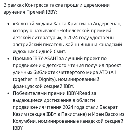
В рамках Конгресса также прошли церемонии
вручения Премий IBBY:
«Золотой медали Ханса Кристиана Андерсена»,
которую называют «Нобелевской премией
детской литературы», в 2024 году удостоены
австрийский писатель Хайнц Яниш и канадский
художник Сидней Смит.
Премию IBBY-ASAHI за лучший проект по
продвижению детского чтения получил проект
уличных библиотек четвертого мира ATD (All
together in Dignity), номинированный
французской секцией IBBY.
Победителями премии IBBY-iRead за
выдающиеся достижения в области
продвижения чтения 2024 года стали Басарат
Казим (секция IBBY в Пакистане) и Ирен Васко из
Колумбии, номинированные канадской секцией
IBBY.