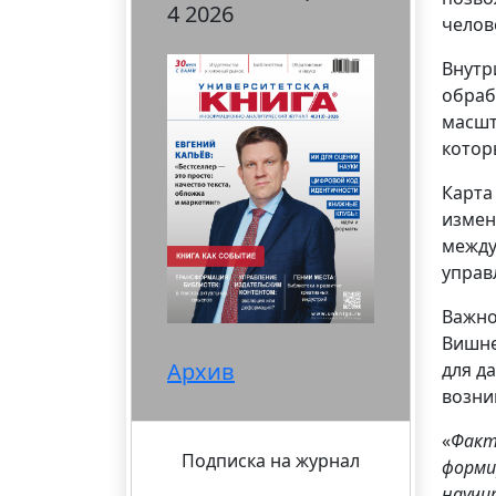
4 2026
челов
Внутр
обраб
масшт
котор
Карта
измен
между
управ
Важно
Вишне
Архив
для д
возни
«
Факт
Подписка на журнал
форми
научи