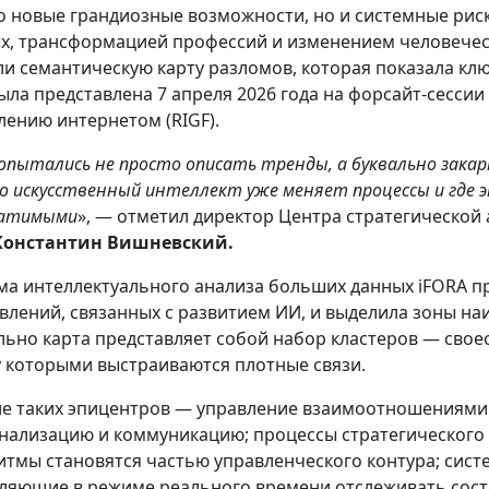
о новые грандиозные возможности, но и системные риск
х, трансформацией профессий и изменением человечес
ли семантическую карту разломов, которая показала кл
ыла представлена 7 апреля 2026 года на форсайт-сессии
лению интернетом (RIGF).
опытались не просто описать тренды, а буквально закар
о искусственный интеллект уже меняет процессы и где 
ратимыми
», — отметил директор Центра стратегическо
Константин Вишневский.
ма интеллектуального анализа больших данных iFORA п
влений, связанных с развитием ИИ, и выделила зоны н
льно карта представляет собой набор кластеров — сво
 которыми выстраиваются плотные связи.
ле таких эпицентров — управление взаимоотношениями с
нализацию и коммуникацию; процессы стратегического 
итмы становятся частью управленческого контура; сист
ляющие в режиме реального времени отслеживать состо