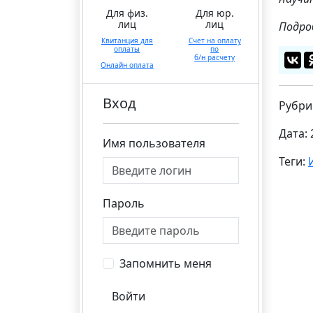
Для физ.
Для юр.
лиц
лиц
Подро
Квитанция для
Счет на оплату
оплаты
по
б/н расчету
Онлайн оплата
Вход
Рубри
Дата: 
Имя пользователя
Теги:
Пароль
Запомнить меня
Войти