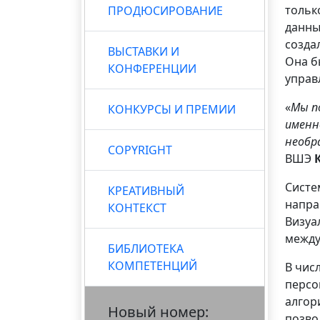
тольк
ПРОДЮСИРОВАНИЕ
данны
созда
ВЫСТАВКИ И
Она б
КОНФЕРЕНЦИИ
управ
«
Мы п
КОНКУРСЫ И ПРЕМИИ
именн
необ
COPYRIGHT
ВШЭ
Систе
КРЕАТИВНЫЙ
напра
КОНТЕКСТ
Визуа
между
БИБЛИОТЕКА
КОМПЕТЕНЦИЙ
В чис
персо
алгор
Новый номер:
позво