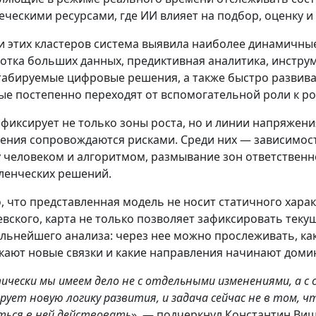
еческими ресурсами, где ИИ влияет на подбор, оценку и
и этих кластеров система выявила наиболее динамичные
отка больших данных, предиктивная аналитика, инстр
абируемые цифровые решения, а также быстро развива
ые постепенно переходят от вспомогательной роли к р
 фиксирует не только зоны роста, но и линии напряжен
ения сопровождаются рисками. Среди них — зависимост
 человеком и алгоритмом, размывание зон ответственно
ленческих решений.
, что представленная модель не носит статичного хара
вского, карта не только позволяет зафиксировать теку
альнейшего анализа: через нее можно прослеживать, как
кают новые связки и какие направления начинают доми
ически мы имеем дело не с отдельными изменениями, а с 
рует новую логику развития, и задача сейчас не в том, ч
ться в ней действовать
», — подчеркнул Константин Ви