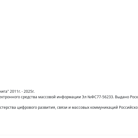
га" 2011г. - 2025г.
лектронного средства массовой информации Эл №ФС77-56233. Выдано Рос
терства цифрового развития, связи и массовых коммуникаций Российск