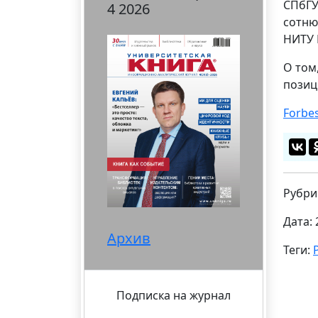
СПбГУ
4 2026
сотню
НИТУ
О том
позиц
Forbe
Рубри
Дата: 
Архив
Теги:
Подписка на журнал