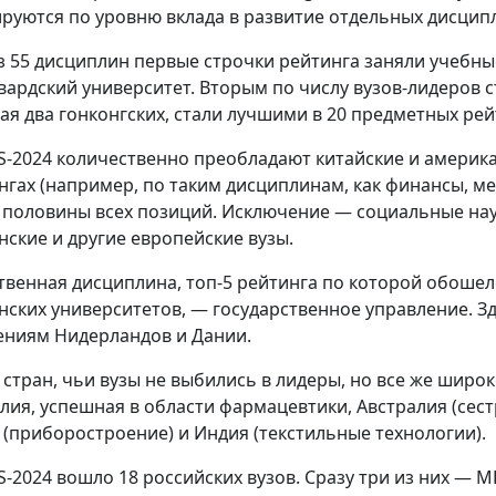
руются по уровню вклада в развитие отдельных дисцип
из 55 дисциплин первые строчки рейтинга заняли учебны
вардский университет. Вторым по числу вузов-лидеров с
ая два гонконгских, стали лучшими в 20 предметных рей
S-2024 количественно преобладают китайские и америка
нгах (например, по таким дисциплинам, как финансы, м
 половины всех позиций. Исключение — социальные нау
нские и другие европейские вузы.
твенная дисциплина, топ-5 рейтинга по которой обошелс
нских университетов, — государственное управление. З
ениям Нидерландов и Дании.
 стран, чьи вузы не выбились в лидеры, но все же широ
лия, успешная в области фармацевтики, Австралия (сест
 (приборостроение) и Индия (текстильные технологии).
S-2024 вошло 18 российских вузов. Сразу три из них — 