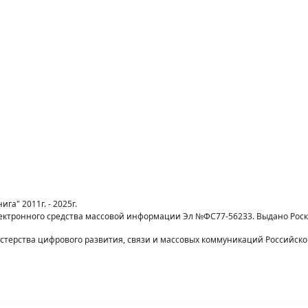
га" 2011г. - 2025г.
лектронного средства массовой информации Эл №ФС77-56233. Выдано Рос
терства цифрового развития, связи и массовых коммуникаций Российск