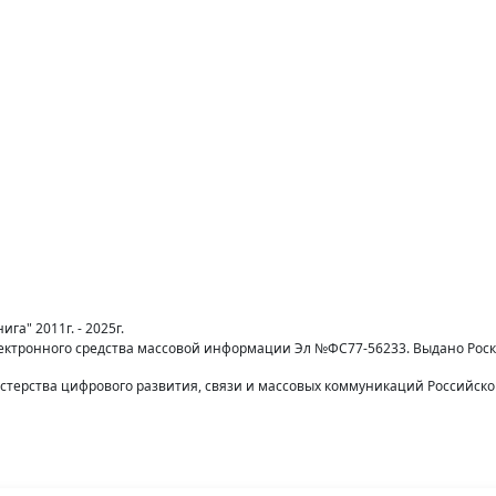
га" 2011г. - 2025г.
лектронного средства массовой информации Эл №ФС77-56233. Выдано Рос
терства цифрового развития, связи и массовых коммуникаций Российск