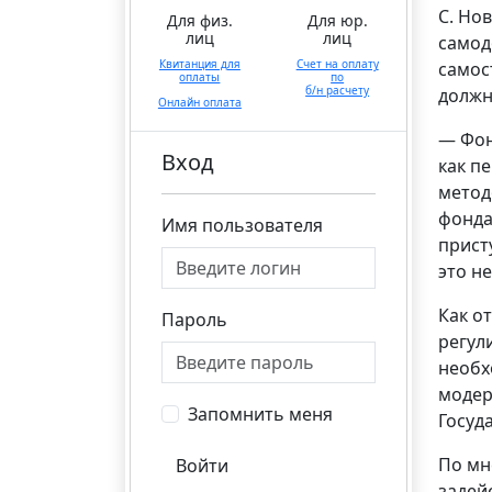
С. Но
Для физ.
Для юр.
лиц
лиц
самод
Квитанция для
Счет на оплату
самос
оплаты
по
б/н расчету
должн
Онлайн оплата
— Фон
Вход
как п
метод
фонда
Имя пользователя
прист
это н
Как о
Пароль
регул
необх
модер
Запомнить меня
Госуд
По мн
Войти
задей