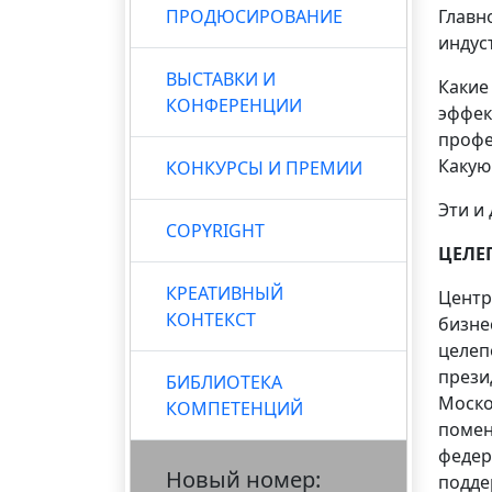
ПРОДЮСИРОВАНИЕ
Главн
индус
ВЫСТАВКИ И
Какие
КОНФЕРЕНЦИИ
эффек
профе
Какую
КОНКУРСЫ И ПРЕМИИ
Эти и
COPYRIGHT
ЦЕЛЕ
КРЕАТИВНЫЙ
Центр
КОНТЕКСТ
бизне
целеп
прези
БИБЛИОТЕКА
Моско
КОМПЕТЕНЦИЙ
помен
федер
Новый номер:
поддер