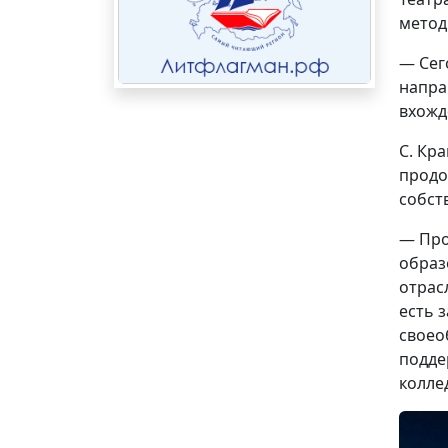
метод
— Сег
напра
вхожд
С. Кр
продо
собст
— Про
образ
отрас
есть 
своео
подде
колле