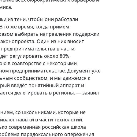
мика.
ки из тени, чтобы они работали
В то же время, когда примем
разом выбирать направления поддержки
аконопроекта. Один из них вносит
 предпринимательства в части,
удет регулировать около 80%
ною в соавторстве с некоторыми
вном предпринимательстве. Документ уже
льным сообществом, и мы движемся к
торый введёт понятийный аппарат и
ается делегировать в регионы, — заявил
нием, со школьниками, которые не
вивают навыки в части технологий.
ько современная российская школа
 проблема парадоксального опережения