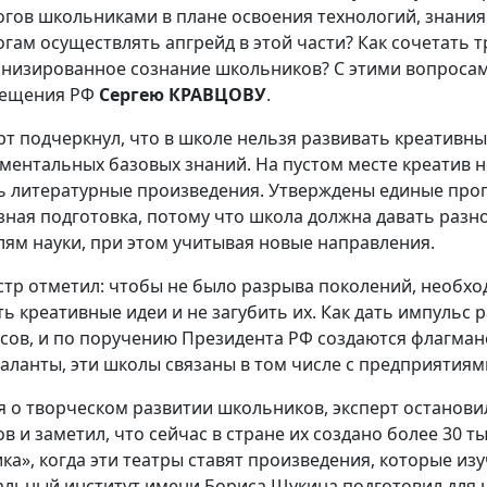
огов школьниками в плане освоения технологий, знания 
огам осуществлять апгрейд в этой части? Как сочетать
низированное сознание школьников? С этими вопросам
вещения РФ
Сергею КРАВЦОВУ
.
рт подчеркнул, что в школе нельзя развивать креативны
ментальных базовых знаний. На пустом месте креатив не
ь литературные произведения. Утверждены единые прог
зная подготовка, потому что школа должна давать разн
лям науки, при этом учитывая новые направления.
тр отметил: чтобы не было разрыва поколений, необхо
ть креативные идеи и не загубить их. Как дать импульс
сов, и по поручению Президента РФ создаются флагманс
таланты, эти школы связаны в том числе с предприятиям
я о творческом развитии школьников, эксперт останов
ов и заметил, что сейчас в стране их создано более 30 
ика», когда эти театры ставят произведения, которые из
альный институт имени Бориса Щукина подготовил для