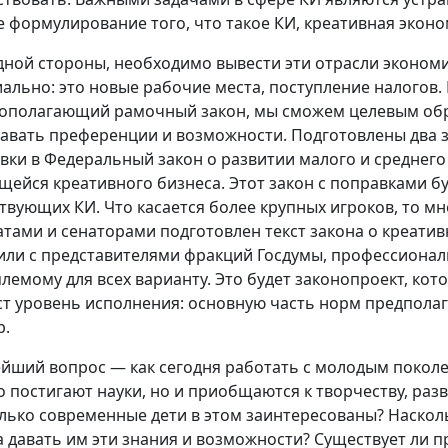
е формулирование того, что такое КИ, креативная эконо
дной стороны, необходимо вывести эти отрасли экономи
ально: это новые рабочие места, поступление налогов. 
ополагающий рамочный закон, мы сможем целевым об
давать преференции и возможности. Подготовлены два з
вки в Федеральный закон о развитии малого и среднего
щейся креативного бизнеса. Этот закон с поправками б
твующих КИ. Что касается более крупных игроков, то м
атами и сенаторами подготовлен текст закона о креати
или с представителями фракций Госдумы, профессиона
лемому для всех варианту. Это будет законопроект, ко
ст уровень исполнения: основную часть норм предполаг
р.
йший вопрос — как сегодня работать с молодым поколе
о постигают науки, но и приобщаются к творчеству, раз
лько современные дети в этом заинтересованы? Наскол
а давать им эти знания и возможности? Существует ли