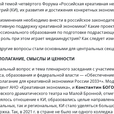
ой темой четвёртого Форума «Российская креативная не
трий (КИ), их развития и достижения конкретных эконом
 изменения необходимо внести в российское законодате
тивную поддержку креативной экономики? Какие проект
ссионального образования по подготовке подрастающег
 роль при этом играет медиаиндустрия? Как следует изм
 другие вопросы стали основными для центральных секц
ПОЛАГАНИЕ, СМЫСЛЫ И ЦЕННОСТИ
альный вопрос и тема пленарного заседания с участием
са, образования и федеральной власти — «Обеспечение
олагание для креативной экономики России 2033+». Мо
дент АНО «Креативная экономика», и
Константин БОГ
вского драматического театра на Малой Бронной, отмет
ялось отношение к КИ, образовались целые направления
альных, так и региональных, КИ стало уделяться больш
жка. Так, в 2021 г. в стране не было ни одного колледжа