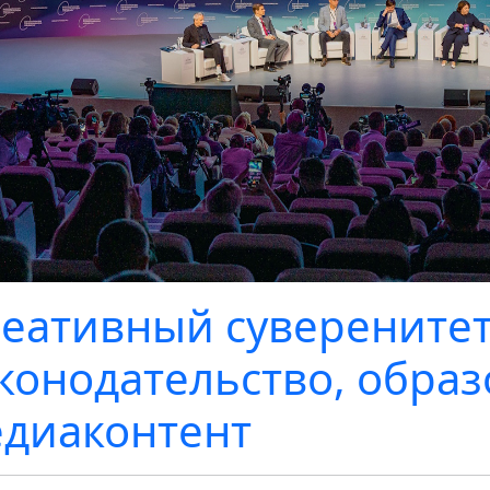
еативный суверенитет
конодательство, образ
диаконтент