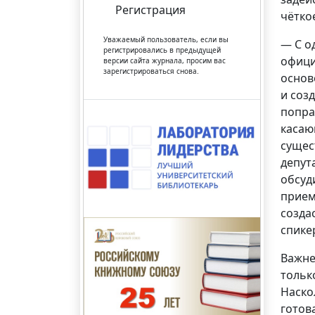
Регистрация
чётко
Уважаемый пользователь, если вы
— С о
регистрировались в предыдущей
офици
версии сайта журнала, просим вас
зарегистрироваться снова.
основ
и соз
попра
касаю
сущес
депут
обсуд
прием
созда
спике
Важне
тольк
Наско
готов