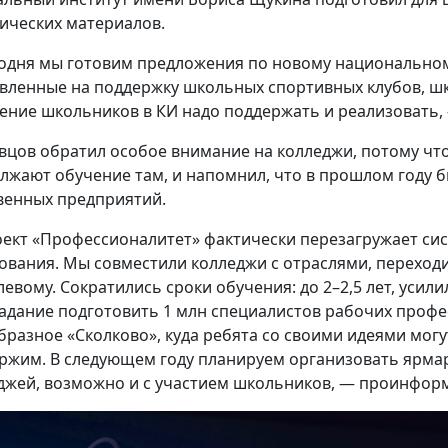
ических материалов.
одня мы готовим предложения по новому национальном
вленные на поддержку школьных спортивных клубов, шк
ение школьников в КИ надо поддержать и реализовать,
авцов обратил особое внимание на колледжи, потому чт
лжают обучение там, и напомнил, что в прошлом году б
венных предприятий.
ект «Профессионалитет» фактически перезагружает си
ования. Мы совместили колледжи с отраслями, переход
левому. Сократились сроки обучения: до 2–2,5 лет, усил
задание подготовить 1 млн специалистов рабочих профе
бразное «Сколково», куда ребята со своими идеями могу
ржим. В следующем году планируем организовать ярмар
джей, возможно и с участием школьников, — проинфор