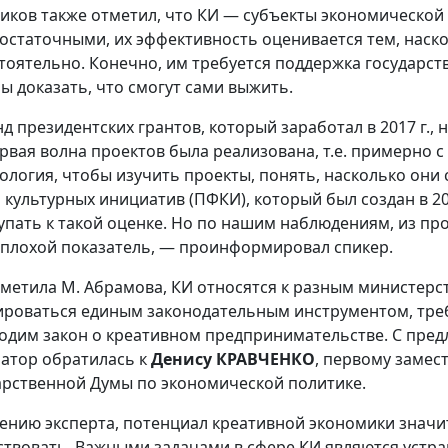
виков также отметил, что КИ — субъекты экономической
остаточными, их эффективность оценивается тем, наск
тоятельно. Конечно, им требуется поддержка государств
ы доказать, что смогут сами выжить.
д президентских грантов, который заработал в 2017 г., 
ервая волна проектов была реализована, т.е. примерно с
ология, чтобы изучить проекты, понять, насколько они
 культурных инициатив (ПФКИ), который был создан в 2021
упать к такой оценке. Но по нашим наблюдениям, из п
еплохой показатель, — проинформировал спикер.
тметила М. Абрамова, КИ относятся к разным министерс
ироваться единым законодательным инструментом, тре
одим закон о креативном предпринимательстве. С пред
атор обратилась к
Денису КРАВЧЕНКО
, первому замес
арственной Думы по экономической политике.
ению эксперта, потенциал креативной экономики значи
ствовать. Важными задачами в сфере КИ являются устр