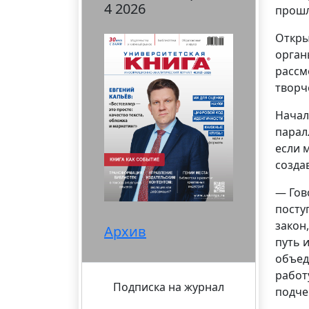
4 2026
прошл
Откры
орган
рассм
творч
Начал
парал
если 
созда
— Гов
посту
закон
Архив
путь 
объед
работ
Подписка на журнал
подче