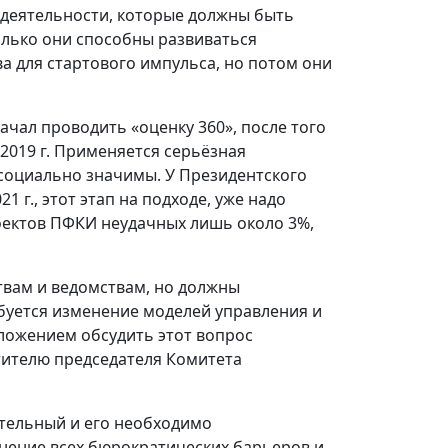
 деятельности, которые должны быть
олько они способны развиваться
а для стартового импульса, но потом они
начал проводить «оценку 360», после того
 2019 г. Применяется серьёзная
 социально значимы. У Президентского
 г., этот этап на подходе, уже надо
роектов ПФКИ неудачных лишь около 3%,
твам и ведомствам, но должны
буется изменение моделей управления и
ложением обсудить этот вопрос
тителю председателя Комитета
тельный и его необходимо
анение всех бюрократических барьеров и