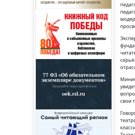
педаг
педаг
модер
прос
Экспе
фунда
читат
серьё
отрас
Минис
увиде
вопро
свои 
Говор
театр
класс
Театр