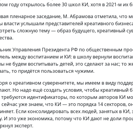
ом году открылось более 30 школ КИ, хотя в 2021-м их б
вая пленарное заседание, М. Абрамова отметила, что 
ы власти услышали представителей креативного бизнеса
отреть сложную тему — образ будущего, креативный с
ества.
ьник Управления Президента РФ по общественным пр
лель между воспитанием и КИ: в школу вернули воспита
мы не будем воспитывать детей, это сделают за нас; то ж
вать, то придётся пользоваться чужими.
оря о креативном суверенитете, мы имеем в виду поддер
пают. Но надо ещё создать условия, чтобы креативный 
, требуются идентификаторы, по которым авторов КИ 
и сейчас уже знаем, что КИ — это порядка 14 секторов, о
иняет. Если консолидировать всех людей, занятых в КИ,
у. И это уже экономика, потому что КИ дают не доли пр
ркнул эксперт.