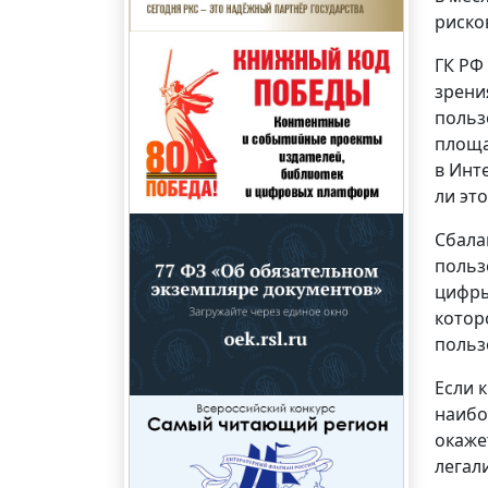
риско
ГК РФ
зрени
польз
площа
в Инт
ли эт
Сбала
польз
цифры
котор
польз
Если 
наибо
окаже
легал