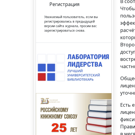
В соо
Регистрация
Чтобы
польз
Уважаемый пользователь, если вы
регистрировались в предыдущей
эффек
версии сайта журнала, просим вас
расчё
зарегистрироваться снова.
котор
Второ
досту
востр
частн
Общес
лицен
уточн
Есть 
лицен
фикси
Прави
в мес