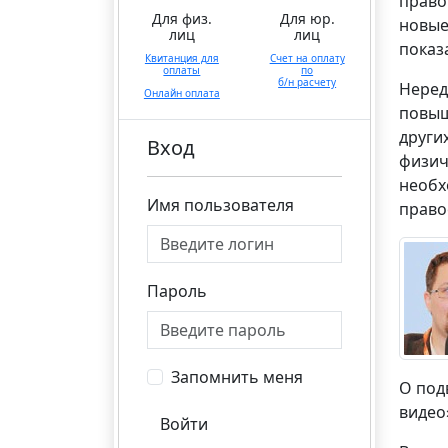
право
Для физ.
Для юр.
новые
лиц
лиц
показ
Квитанция для
Счет на оплату
оплаты
по
б/н расчету
Неред
Онлайн оплата
повыш
други
Вход
физич
необх
Имя пользователя
право
Пароль
Запомнить меня
О под
виде
Войти