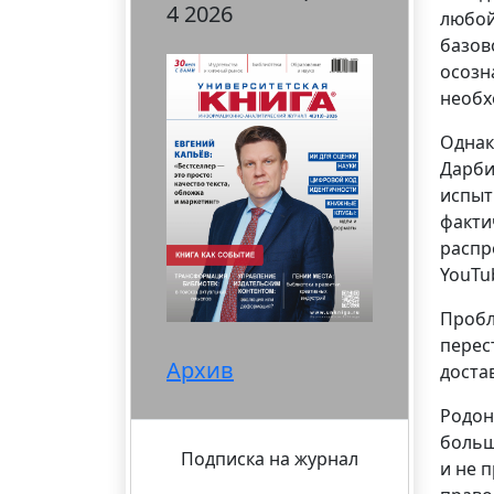
4 2026
любой
базов
осозн
необх
Однак
Дарби
испыт
факти
распр
YouTu
Пробл
перес
Архив
доста
Родон
больш
Подписка на журнал
и не 