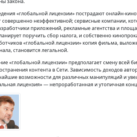
ны закона.
едения «глобальной лицензии» пострадают онлайн-кино
т совершенно неэффективной; сервисные компании, ко
 разработчики приложений, рекламные агентства и площ
ланирует поручить сбор налога, и собственно кинопрокат
ботчиков «глобальной лицензии» копия фильма, выложе
нала, становится легальной.
ние «глобальной лицензии» предполагает смену всей б
остранения контента в Сети. Зависимость доходов авто
айшие возможности для различных манипуляций и увел
альная лицензия» — непроработанная и утопичная конце