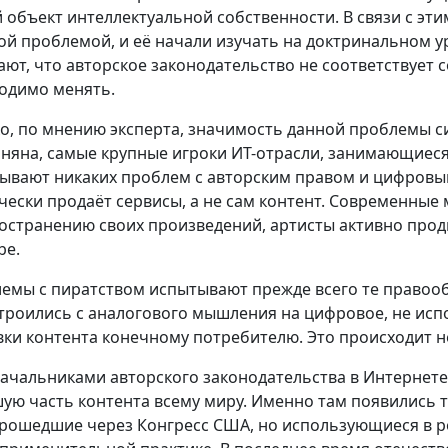
 объект интеллектуальной собственности. В связи с эти
ой проблемой, и её начали изучать на доктринальном у
ают, что авторское законодательство не соответствует 
одимо менять.
о, по мнению эксперта, значимость данной проблемы си
няна, самые крупные игроки ИТ-отрасли, занимающиеся
ывают никаких проблем с авторским правом и цифровы
чески продаёт сервисы, а не сам контент. Современные
остранению своих произведений, артисты активно продв
be.
емы с пиратством испытывают прежде всего те правооб
троились с аналогового мышления на цифровое, не ис
вки контента конечному потребителю. Это происходит не
ачальниками авторского законодательства в Интернете
ую часть контента всему миру. Именно там появились та
прошедшие через Конгресс США, но использующиеся в р