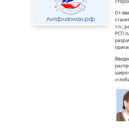
сторо
От вв
стане
т.п.;
РСП п
разра
ориги
Введе
распр
широч
«глоб