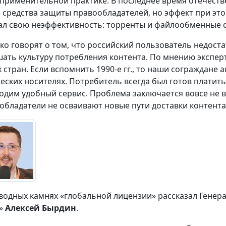
применительной практике. В последнее время отечест
 средства защиты правообладателей, но эффект при это
ал свою неэффективность: торренты и файлообменные 
ко говорят о том, что российский пользователь недост
ать культуру потребления контента. По мнению эксперт
х стран. Если вспомнить 1990-е гг., то наши сограждане
еских носителях. Потребитель всегда был готов платить
одим удобный сервис. Проблема заключается вовсе не в 
обладатели не осваивают новые пути доставки контента
водных камнях «глобальной лицензии» рассказал Генер
о»
А
лексей Бырдин
.