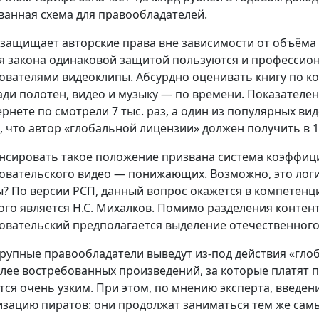
ванная схема для правообладателей.
 защищает авторские права вне зависимости от объёма 
я закона одинаковой защитой пользуются и профессио
ователями видеоклипы. Абсурдно оценивать книгу по ко
ди полотен, видео и музыку — по времени. Показателен
ернете по смотрели 7 тыс. раз, а один из популярных ви
о, что автор «глобальной лицензии» должен получить в 
нсировать такое положение призвана система коэффиц
овательского видео — понижающих. Возможно, это логи
? По версии РСП, данный вопрос окажется в компетенци
ого является Н.С. Михалков. Помимо разделения контен
овательский предполагается выделение отечественного
крупные правообладатели выведут из-под действия «гло
лее востребованных произведений, за которые платят по
тся очень узким. При этом, по мнению эксперта, введен
изацию пиратов: они продолжат заниматься тем же самы