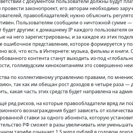
тветствии с документом пользователи должны будут плат
 провести законопроект, его авторам необходимо заруч
ователей, правообладателей; нужно объяснить регулято
тивен. Пользователям сообщили о ничтожной сумме — 2
т будет другим: к домашнему IP каждого пользователя о
ые на него зарегистрированы, и за каждое из этих подкл
е ошибочное представление, которое формируется у пол
пно всё, что есть в Интернете: музыка, фильмы и книги
ебованного контента станут выходить из-под «глобальной
ости, голливудским кинокомпаниям это совершенно неи
тва по коллективному управлению правами, по мнению
зию», так как им обещан рост доходов в четыре раза — 
ить, какая часть этих средств будет направлена на адм
ещё ряд рисков, на которые правообладатели вряд ли пой
зионного вознаграждения будет зависеть от количества
рованной ставки за одного абонента, которую установи
тельство РФ сможет в разы увеличивать или уменьшать
ячном тарифе означает 1,5 млрд рублей в годовом дохо