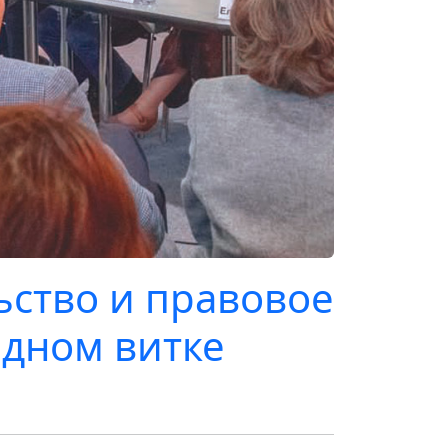
ьство и правовое
едном витке