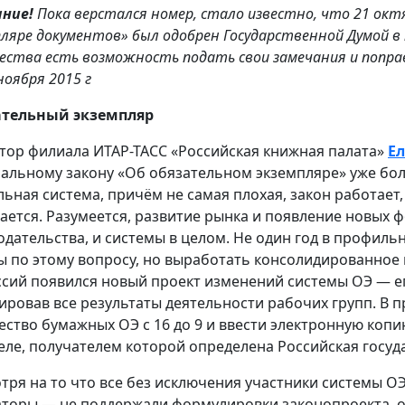
ание!
Пока верстался номер, стало известно, что 21 ок
пляре документов» был одобрен Государственной Думой в
ества есть возможность подать свои замечания и поправ
ноября 2015 г
ательный экземпляр
тор филиала ИТАР-ТАСС «Российская книжная палата»
Е
альному закону «Об обязательном экземпляре» уже боле
льная система, причём не самая плохая, закон работает
ается. Разумеется, развитие рынка и появление новых 
одательства, и системы в целом. Не один год в профил
ы по этому вопросу, но выработать консолидированное 
ссий появился новый проект изменений системы ОЭ — е
ировав все результаты деятельности рабочих групп. В п
ество бумажных ОЭ с 16 до 9 и ввести электронную коп
еле, получателем которой определена Российская госуд
тря на то что все без исключения участники системы ОЭ
аторы — не поддержали формулировки законопроекта, о