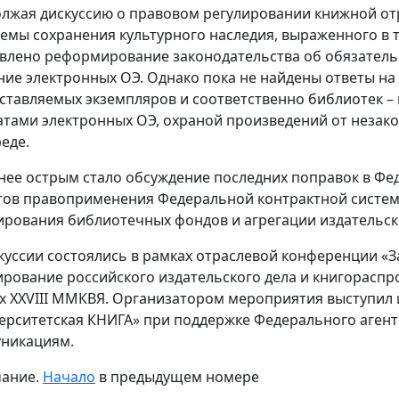
лжая дискуссию о правовом регулировании книжной отр
емы сохранения культурного наследия, выраженного в 
влено реформирование законодательства об обязатель
ние электронных ОЭ. Однако пока не найдены ответы на
ставляемых экземпляров и соответственно библиотек – 
тами электронных ОЭ, охраной произведений от незако
реде.
нее острым стало обсуждение последних поправок в Фе
тов правоприменения Федеральной контрактной систем
рования библиотечных фондов и агрегации издательско
скуссии состоялись в рамках отраслевой конференции 
ирование российского издательского дела и книгораспр
х ХХVIII ММКВЯ. Организатором мероприятия выступи
ерситетская КНИГА» при поддержке Федерального агент
никациям.
ание.
Начало
в предыдущем номере