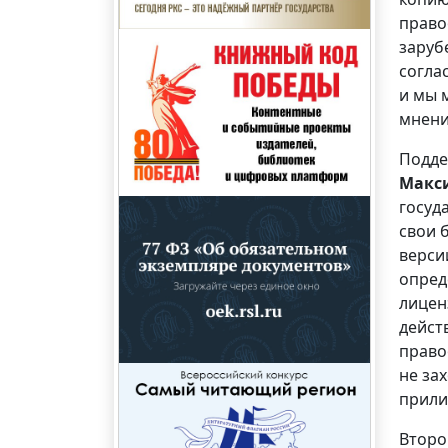
право
заруб
согла
и мы 
мнени
Подде
Макс
госуд
свои 
верси
опред
лицен
дейст
право
не за
прили
Второ