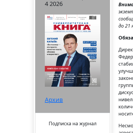
4 2026
Вним
экзем
сообщ
до 21 
Обяз
Дирек
Федер
стаби
улучш
закон
групп
диску
Архив
нивел
колич
носит
Подписка на журнал
Несмо
агрег