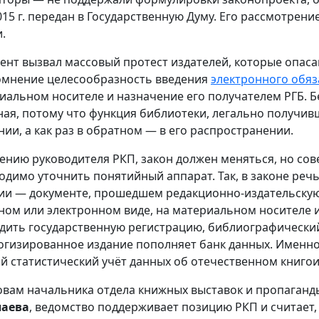
015 г. передан в Государственную Думу. Его рассмотрени
.
ент вызвал массовый протест издателей, которые опасаю
омнение целесообразность введения
электронного обяз
иальном носителе и назначение его получателем РГБ. Б
ная, потому что функция библиотеки, легально получив
нии, а как раз в обратном — в его распространении.
ению руководителя РКП, закон должен меняться, но сов
одимо уточнить понятийный аппарат. Так, в законе речь
ии — документе, прошедшем редакционно-издательскую 
ном или электронном виде, на материальном носителе и
дить государственную регистрацию, библиографический,
огизированное издание пополняет банк данных. Именно
й статистический учёт данных об отечественном книгои
овам начальника отдела книжных выставок и пропаганд
паева
, ведомство поддерживает позицию РКП и считает,