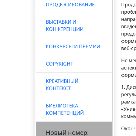
ПРОДЮСИРОВАНИЕ
Продо
пробл
напра
ВЫСТАВКИ И
введе
КОНФЕРЕНЦИИ
предо
форма
КОНКУРСЫ И ПРЕМИИ
веб-с
Не ме
COPYRIGHT
аспек
форми
КРЕАТИВНЫЙ
1. Ди
КОНТЕКСТ
регул
рамка
БИБЛИОТЕКА
«Унив
КОМПЕТЕНЦИЙ
комму
Оконч
Новый номер: