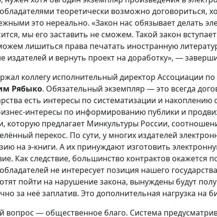
обладателями теоретически возможно договориться, хот
ежными это нереально. «Закон нас обязывает делать эле
сится, мы его заставить не сможем. Такой закон вступае
можем лишиться права печатать иностранную литерату
е издателей и вернуть проект на доработку», — заверши
ржал коллегу исполнительный директор Ассоциации по 
им Рябыко
. Обязательный экземпляр — это всегда дого
арства есть интересы по систематизации и накоплению 
бизнес-интересы по информированию публики и продвиж
и, которую предлагает Минкультуры России, соотношен
елённый перекос. По сути, у многих издателей электрон
зию на э-книги. А их принуждают изготовить электронн
вие. Как следствие, большинство контрактов окажется п
обладателей не интересует позиция нашего государства
хотят пойти на нарушение закона, вынуждены будут по
чно за неё заплатив. Это дополнительная нагрузка на би
й вопрос — общественное благо. Система предусматри