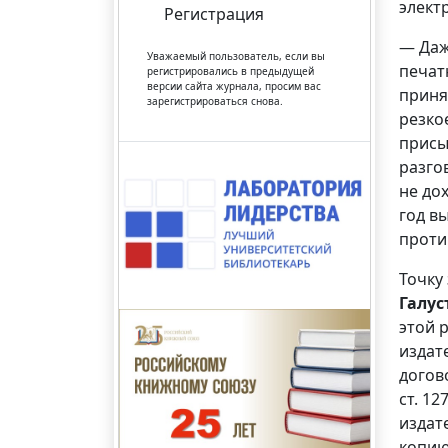
элект
Регистрация
— Даж
Уважаемый пользователь, если вы
печат
регистрировались в предыдущей
версии сайта журнала, просим вас
приня
зарегистрироваться снова.
резко
присы
разго
не до
год в
проти
Точку
Галус
этой 
издат
догов
ст. 1
издат
копию