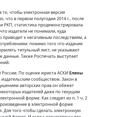
а то, чтобы электронная версия
, что в первом полугодии 2014 г., после
ции РКП, статистика продемонстрировала
что издатели не понимали, куда
приводит к негативным последствиям, а
потреблениям: помимо того что издания
ормлять титульный лист, не указывают
ые данные. Также Роспечать выступает
аний.
й России. По оценке юриста АСКИ
Елены
с издательским сообществом. Закон в
арушением авторских прав он обяжет
 некоторых издателей даже по текущим
ектронной форме. Как следует из п. 1 ч. 2
спроизведение в электронной форме
. Для того чтобы сделать электронную
онной форме. И если с отечественными