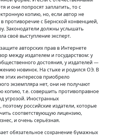
я и они попросят заплатить, то с
ктронную копию, но, если автор не
т в противоречие с Бернской конвенцией,
ру. Законодатели должны услышать
ла своё выступление эксперт.
защите авторских прав в Интернете
вор между издателем и государством: у
общественного достояния, у издателей —
ению новинок. На стыке и родился ОЭ. В
ие этих интересов приобрело
ного экземпляра нет, они не получают
ую копию, т.е. совершить противоправное
од угрозой. Иностранных
, поэтому российские издатели, которые
лучить соответствующую лицензию,
знес, и очень серьёзная.
вает обязательное сохранение бумажных