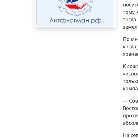
носит
тому,
тогда
земел
По мн
когда
хране
К сож
«испо
тольк
компа
— Сов
Восто
проти
абсол
На се