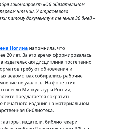
тября законопроект «Об обязательном
 первом чтении. У отраслевого
ки к этому документу в течение 30 дней –
лена Ногина
напомнила, что
е 20 лет. За это время сформировалась
, а издательская дисциплина постепенно
форматов требуют обновления и
ьных ведомствах собирались рабочие
мнение не удалось. На фоне этих
го внесло Минкультуры России,
роекте предлагается сократить
ию печатного издания на материальном
арственная библиотека.
: авторы, издатели, библиотекари,
н был одобрен Правительством РФ и в