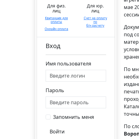
Для физ.
Для юр.
мае 2
лиц
лиц
сессии
Квитанция для
Счет на оплату
оплаты
по
б/н расчету
Докум
Онлайн оплата
под с
матер
Вход
услов
хране
Имя пользователя
По мн
необх
издан
Пароль
печат
прохо
Катал
точны
Запомнить меня
По сл
Войти
Воро