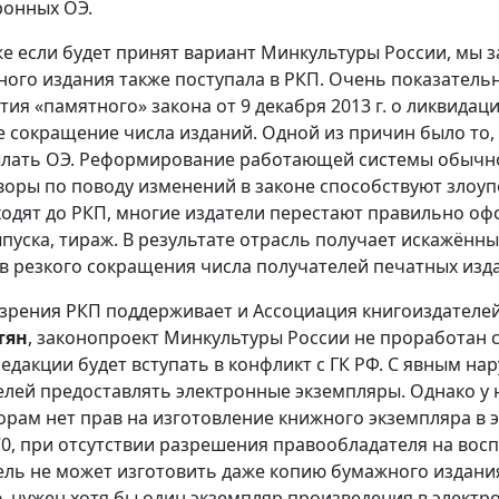
ронных ОЭ.
е если будет принят вариант Минкультуры России, мы з
ного издания также поступала в РКП. Очень показательно
тия «памятного» закона от 9 декабря 2013 г. о ликвида
е сокращение числа изданий. Одной из причин было то, 
лать ОЭ. Реформирование работающей системы обычно 
воры по поводу изменений в законе способствуют злоу
ходят до РКП, многие издатели перестают правильно оф
ыпуска, тираж. В результате отрасль получает искажённ
в резкого сокращения числа получателей печатных изд
 зрения РКП поддерживает и Ассоциация книгоиздателе
тян
, законопроект Минкультуры России не проработан 
редакции будет вступать в конфликт с ГК РФ. С явным н
елей предоставлять электронные экземпляры. Однако у
орам нет прав на изготовление книжного экземпляра в эл
270, при отсутствии разрешения правообладателя на во
ель не может изготовить даже копию бумажного издания
, нужен хотя бы один экземпляр произведения в электр