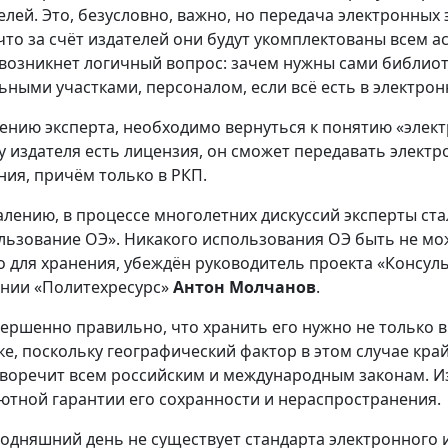
елей. Это, безусловно, важно, но передача электронных
 что за счёт издателей они будут укомплектованы всем 
 возникнет логичный вопрос: зачем нужны сами библиот
ьными участками, персоналом, если всё есть в электрон
ению эксперта, необходимо вернуться к понятию «электр
 у издателя есть лицензия, он сможет передавать элек
ния, причём только в РКП.
алению, в процессе многолетних дискуссий эксперты ст
льзование ОЭ». Никакого использования ОЭ быть не мо
о для хранения, убеждён руководитель проекта «Консуль
нии «Политехресурс»
Антон Молчанов
.
ершенно правильно, что хранить его нужно не только в 
ке, поскольку географический фактор в этом случае кра
воречит всем российским и международным законам. Из
ютной гарантии его сохранности и нераспространения.
годняшний день не существует стандарта электронного и