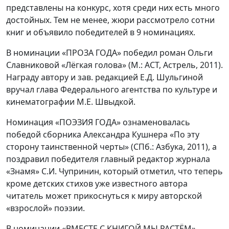
представлены на конкурс, хотя среди них есть много
достойных. Тем не менее, жюри рассмотрело сотни
книг и объявило победителей в 9 номинациях.
В номинации «ПРОЗА ГОДА» победил роман Ольги
Славниковой «Лёгкая голова» (М.: АСТ, Астрель, 2011).
Награду автору и зав. редакцией Е.Д. Шульгиной
вручал глава Федерального агентства по культуре и
кинематографии М.Е. Швыдкой.
Номинация «ПОЭЗИЯ ГОДА» ознаменовалась
победой сборника Александра Кушнера «По эту
сторону таинственной черты» (СПб.: Азбука, 2011), а
поздравил победителя главный редактор журнала
«Знамя» С.И. Чупринин, который отметил, что теперь
кроме детских стихов уже известного автора
читатель может прикоснуться к миру авторской
«взрослой» поэзии.
В номинации «ВМЕСТЕ С КНИГОЙ МЫ РАСТЁМ»