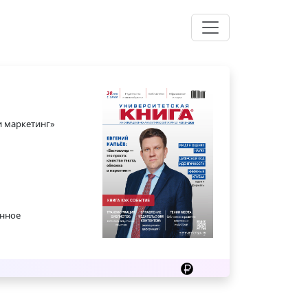
и маркетинг»
енное