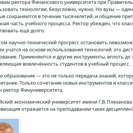
овам ректора Финансового университета при Правител
ьзовать технологии, безусловно, нужно. Но вузы — один
ые сохраняются в течение тысячелетий, и общение пре
вная часть учебного процесса. Ректор убеждён, что кла
твовать ещё долго.
том научно-технический прогресс остановить невозможно
ек учатся на основе использования технологий: это ди
ование. Применяются и другие инструменты, вплоть до т
еляющая вовлечённость студентов в учебный процесс.
о образование — это не только передача знаний, кото
питание. Только сочетание новых инструментов и класс
н ректор Финуниверситета.
йский экономический университет имени Г.В. Плеханова
визация отражается на преподавании таких дисциплин