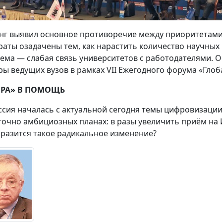
нг выявил основное противоречие между приоритетами 
раты озадачены тем, как нарастить количество научных 
ема — слабая связь университетов с работодателями. 
ры ведущих вузов в рамках VII Ежегодного форума «Гло
РА» В ПОМОЩЬ
ссия началась с актуальной сегодня темы цифровизаци
точно амбициозных планах: в разы увеличить приём на И
тразится такое радикальное изменение?