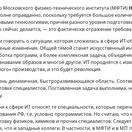
р Московского физико-технического института (МФТИ)
полне оправданно, поскольку требуется большое колич
выми технологиями, причём разного уровня подготовки:
то сейчас делается, — это фактически отражение требов
и говорить о ситуации, которая сложилась в сфере ИT-о
зные изменения. Общей темой станет искусственный инт
ботка программ, а более комплексная задача, объедин
знавание образов и многое другое. ИT породнятся с из
ного» производства, и это будет революция.
ень динамичная, быстроразвивающаяся область. Соотв
товке специалистов. Поставленная задача выполнима, 
у.
ня к сфере ИТ относят те специальности, которые пере
ования РФ, т.е. условно программистов. Но считаю, чт
товку физиков, химиков и прочих специалистов. Следует
е, что и западные коллеги. В частности, в МФТИ и в MI