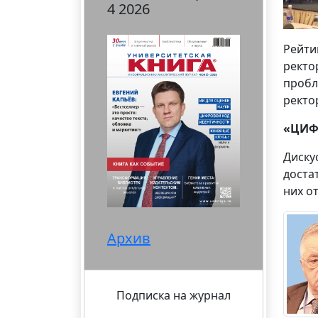
4 2026
Рейти
ректо
пробл
ректо
«ЦИФ
Диску
доста
них о
Архив
Подписка на журнал