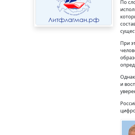
По сл
испол
котор
соста
сущес
При э
челов
образ
опред
Однак
и вос
увере
Росси
цифро