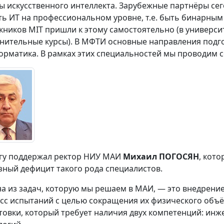
ы искусственного интеллекта. Зарубежные партнёры сег
ть ИT на профессиональном уровне, т.е. быть бинарны
кников MIT пришли к этому самостоятельно (в универси
нительные курсы). В МФТИ основные направления подг
орматика. В рамках этих специальностей мы проводим
гу поддержал ректор НИУ МАИ
Михаил ПОГОСЯН
, кото
зный дефицит такого рода специалистов.
а из задач, которую мы решаем в МАИ, — это внедрени
сс испытаний с целью сокращения их физического объё
товки, который требует наличия двух компетенций: ин