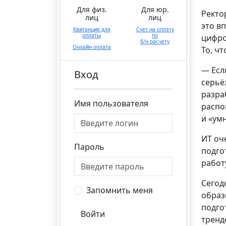
Для физ.
Для юр.
Ректо
лиц
лиц
это в
Квитанция для
Счет на оплату
оплаты
по
цифро
б/н расчету
Онлайн оплата
То, ч
— Есл
Вход
серьё
разра
Имя пользователя
распо
и «ум
ИТ оч
Пароль
подго
работ
Сегод
Запомнить меня
образ
подго
Войти
тренд