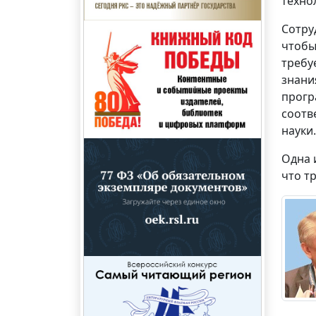
техно
Сотру
чтобы
требу
знани
прогр
соотв
науки.
Одна 
что т