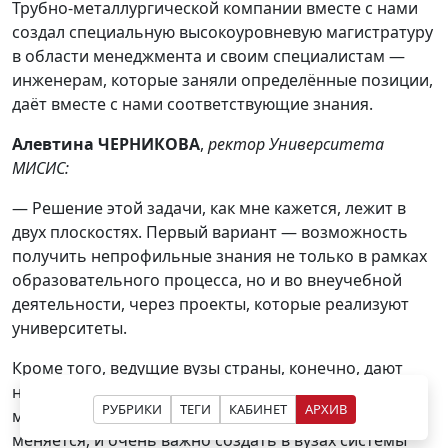
Трубно-металлургической компании вместе с нами
создал специальную высокоуровневую магистратуру
в области менеджмента и своим специалистам —
инженерам, которые заняли определённые позиции,
даёт вместе с нами соответствующие знания.
Алевтина ЧЕРНИКОВА
,
ректор Университета
МИСИС:
— Решение этой задачи, как мне кажется, лежит в
двух плоскостях. Первый вариант — возможность
получить непрофильные знания не только в рамках
образовательного процесса, но и во внеучебной
деятельности, через проекты, которые реализуют
университеты.
Кроме того, ведущие вузы страны, конечно, дают
необходимый уровень знаний в области экономики,
РУБРИКИ
ТЕГИ
КАБИНЕТ
АРХИВ
менеджмента для инженеров. Но жизнь быстро
меняется, и очень важно создать в вузах системы