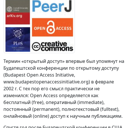
Термин «открытый доступ» впервые был упомянут на
Будапештской конференции по открытому доступу
(Budapest Open Access Initiative,
www.budapestopenaccessinitiative.org) в феврале
2002 г. С тех пор его смысл практически не
изменился: Open Access определяется как
бесплатный (free), оперативный (immediate),
постоянный (permanent), полнотекстовый (fulltext),
онлайновый (online) доступ к научным публикациям.
Спустя год после Будапештской конференции в США