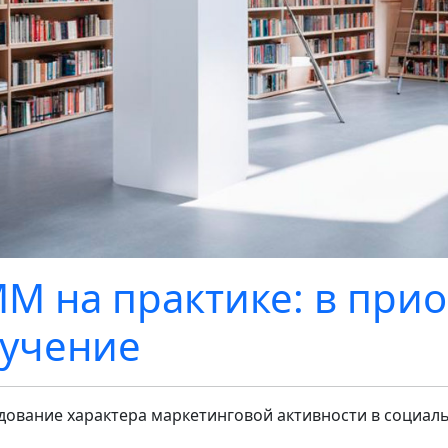
M на практике: в прио
учение
дование характера маркетинговой активности в социал