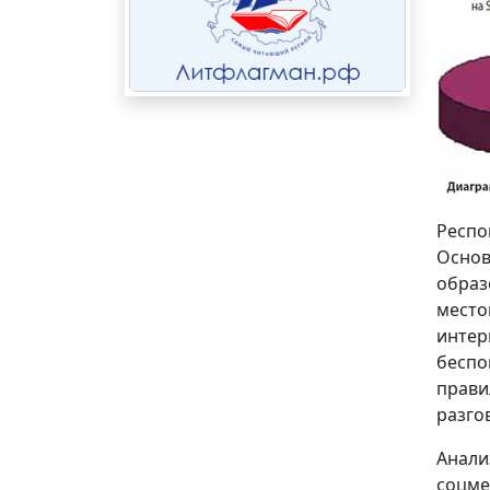
Респо
Основ
образ
место
интер
беспо
прави
разгов
Анали
соцме