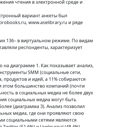
ения чтения в электронной среде и
ктронный вариант анкеты был
robooks.ru, www.aselibrary.ru и ряде
них 136– в виртуальном режиме. По видам
тавляли респонденты, характеризует
 на диаграмме 1. Как показывает анализ,
нструменты SMM (социальные сети,
, продуктов и идей, а 11% собираются
ри этом большинство компаний (почти
ьность в социальных медиа не более двух
ния социальных медиа могут быть
более (диаграмма 3). Анализ позволил
ьных медиа, где они проявляют свою
ными социальными сетями являются
witter (51,6%) и LiveJournal (48,4%).