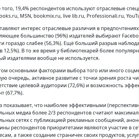
 того, 19,4% респондентов используют отраслевые сп
ooks.ru, MSN, bookmix.ru, live lib.ru, Professionali.ru, YouT
тавляют интерес отраслевые различия в предпочтениях ре
ляющее большинство (96%) издателей выбирают Faceboo
ти гораздо слабее (56,3%). Ещё больший разрыв наблюда
в 12,5%). В то же время у библиотекарей более популярн
ый издателями вообще не используется.
том основными факторами выбора того или иного соцмед
вую очередь, активное развитие с точки зрения роста чи
етствие целевой аудитории (72,6%) и возможность эфф
т (67,7%).
з показывает, что наиболее эффективными (перспекти
льных медиа более 2/3 респондентов считают максимал
льных сетях с публикацией рекламных сообщений, анонсо
ины респондентов приоритетами являются участие в се
сам, а также создание страничек своих продуктов, услуг,