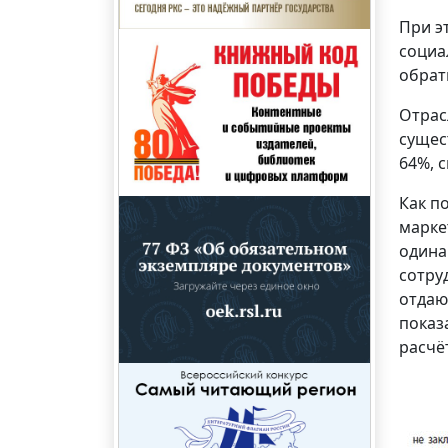
При э
социа
обрат
Отрас
сущес
64%, с
Как п
марке
одина
сотру
отдаю
показ
расчёт