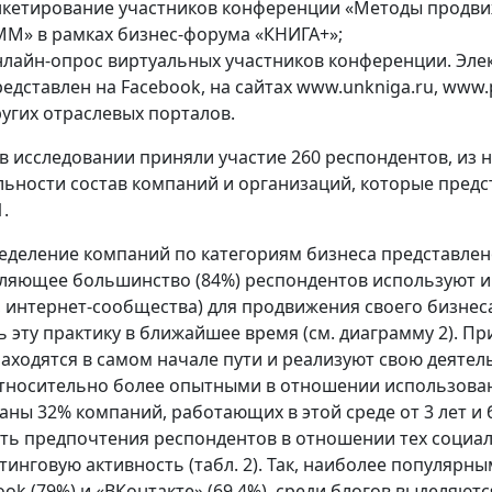
нкетирование участников конференции «Методы продвиж
МM» в рамках бизнес-форума «КНИГА+»;
нлайн-опрос виртуальных участников конференции. Эле
едставлен на Facebook, на сайтах www.unkniga.ru, www.p
ругих отраслевых порталов.
 в исследовании приняли участие 260 респондентов, из 
льности состав компаний и организаций, которые предс
1.
еделение компаний по категориям бизнеса представлено
ляющее большинство (84%) респондентов используют и
, интернет-сообщества) для продвижения своего бизнеса
ь эту практику в ближайшее время (см. диаграмму 2). П
находятся в самом начале пути и реализуют свою деятел
Относительно более опытными в отношении использова
аны 32% компаний, работающих в этой среде от 3 лет и 
ть предпочтения респондентов в отношении тех социал
тинговую активность (табл. 2). Так, наиболее популяр
ok (79%) и «ВКонтакте» (69,4%), среди блогов выделяются T