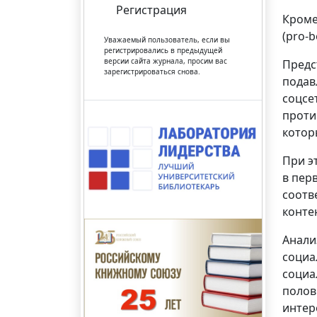
Регистрация
Кроме
(pro-b
Уважаемый пользователь, если вы
регистрировались в предыдущей
версии сайта журнала, просим вас
Предс
зарегистрироваться снова.
подав
соцсе
проти
котор
При э
в пер
соотв
контен
Анали
социа
социа
полов
интере