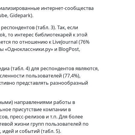
ециализированные интернет-сообщества
ube, Gidepark).
спондентов (табл. 3). Так, если
k, то интерес библиотекарей к этой
ется по отношению к LiveJournal (76%
ы «Одноклассники.ру» и BlogPost,
иа (табл. 4) для респондентов являются,
сленности пользователей (77,4%),
ективно представлять разнообразный
вными) направлениями работы в
ьное присутствие компании в
в, пресс-релизов и т.п. Для более
тевой жизни групп пользователей по
 идей и событий (табл. 5).