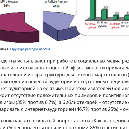
нденты испытывают при работе в социальных медиа ряд 
ные из них связаны с оценкой эффективности прилагаемы
овательной инфраструктуры для сетевых маркетологов 
нахождения целевой аудитории и отсутствием специали
нет-аудиторией на её языке. При этом издателей больше
коит отсутствие положительных примеров и позитивного
л игры (35% против 6,7%), а библиотекарей – отсутствие
аривать с интернет-аудиторией (46,7% против 25%) – см. 
з показал, что открытый вопрос анкеты «Как вы оценив
диа?» респонденты поняли поразному: 85% ответивших н