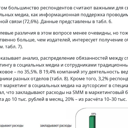
том большинство респондентов считают важными для с
льных медиа, как информационная поддержка проводим
ной связи (72,6%). Данные представлены в табл. 6.
левые различия в этом вопросе менее очевидны, но тож
твенно больше, чем издателей, интересует получение об
м. табл. 7).
оказывает анализ, распределение обязанностей между
тингу в социальных медиа и сотрудниками традиционны
ковое – по 35,5%. В 19,4% компаний эту деятельность ве
дники разных отделов (табл. 8). Кроме того, 3,2% респо
т маркетинг в социальных медиа на аутсорсинг в спец
ал, что закладывают расходы на SMM в маркетинговый б
а до 10 тыс. рублей в месяц, 20% – из расчёта 10–30 тыс.