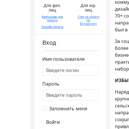
комму
Для физ.
Для юр.
дизай
лиц
лиц
70+ с
Квитанция для
Счет на оплату
оплаты
по
напра
б/н расчету
Онлайн оплата
был в
За со
Вход
более
бизне
Имя пользователя
практ
набор
ИЗБЫ
Пароль
Наряд
крупн
сельск
Запомнить меня
напра
сокра
Войти
привл