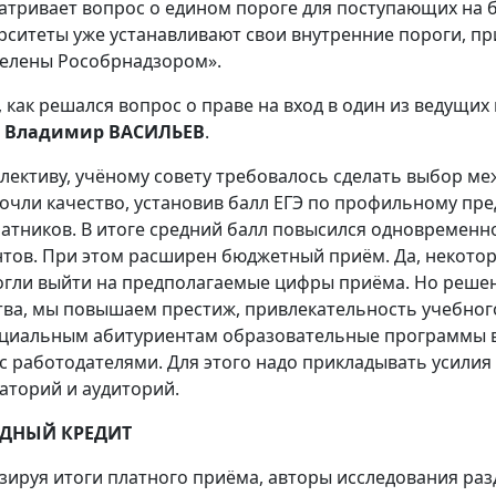
атривает вопрос о едином пороге для поступающих на 
рситеты уже устанавливают свои внутренние пороги, пр
елены Рособрнадзором».
, как решался вопрос о праве на вход в один из ведущих
О
Владимир ВАСИЛЬЕВ
.
лективу, учёному совету требовалось сделать выбор ме
очли качество, установив балл ЕГЭ по профильному пред
латников. В итоге средний балл повысился одновременн
нтов. При этом расширен бюджетный приём. Да, некото
огли выйти на предполагаемые цифры приёма. Но реше
тва, мы повышаем престиж, привлекательность учебног
циальным абитуриентам образовательные программы ву
 с работодателями. Для этого надо прикладывать усилия
аторий и аудиторий.
ДНЫЙ КРЕДИТ
зируя итоги платного приёма, авторы исследования ра