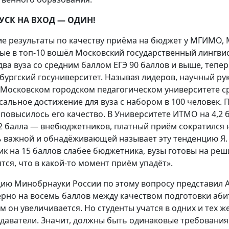
УСК НА ВХОД — ОДИН!
е результаты по качеству приёма на бюджет у МГИМО,
ые в топ-10 вошёл Московский государственный лингвист
два вуза со средним баллом ЕГЭ 90 баллов и выше, тепе
бургский госуниверситет. Называя лидеров, научный р
В Московском городском педагогическом университете сре
сальное достижение для вуза с набором в 100 человек. 
 повысилось его качество. В Университете ИТМО на 4,2
,2 балла — внебюджетников, платный приём сократился 
 важной и обнадёживающей называет эту тенденцию Я. 
ик на 15 баллов слабее бюджетника, вузы готовы на ре
ятся, что в какой-то момент приём упадёт».
ию Минобрнауки России по этому вопросу представил А
рно на восемь баллов между качеством подготовки аби
м он увеличивается. Но студенты учатся в одних и тех ж
даватели. Значит, должны быть одинаковые требования 