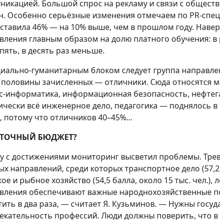
никацией. Большой спрос на рекламу и связи с обществ
н. Особенно серьёзные изменения отмечаем по PR-спец
оставила 46% — на 10% выше, чем в прошлом году. Навер
вления главным образом на долю платного обучения: в
 пять, в десять раз меньше.
циально-гуманитарным блоком следует группа направлени
 половины зачисленных — отличники. Сюда относятся ма
с-информатика, информационная безопасность, нефтега
ически всё инженерное дело, педагогика — поднялось в 
, потому что отличников 40–45%...
ТОЧНЫЙ БЮДЖЕТ?
у с достижениями мониторинг высветил проблемы. Трев
ых направлений, среди которых транспортное дело (57,2 б
ое и рыбное хозяйство (54,5 балла, около 15 тыс. чел.), 
вления обеспечивают важные народнохозяйственные по
тить в два раза, — считает Я. Кузьминов. — Нужны госу
екательность профессий. Люди должны поверить, что в 