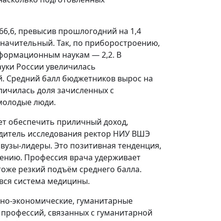
66,6, превысив прошлогодний на 1,4
 значительный. Так, по приборостроению,
нформационным наукам — 2,2. В
уки России увеличилась
. Средний балл бюджетников вырос на
личилась доля зачисленных с
молодые люди.
ет обеспечить приличный доход,
одитель исследования ректор НИУ ВШЭ
 вузы-лидеры. Это позитивная тенденция,
нению. Профессия врача удерживает
 тоже резкий подъём среднего балла.
вся система медицины.
но-экономические, гуманитарные
у профессий, связанных с гуманитарной