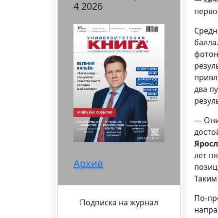
4 2026
перво
Средн
балла
фотон
резул
привл
два п
резул
— Они
досто
Ярос
лет п
Архив
позиц
Таким
По-пр
Подписка на журнал
напра