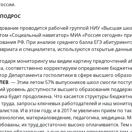
России.
 ПОДРОС
дование проводится рабочей группой НИУ «Высшая школ
том «Социальный навигатор» МИА «Россия сегодня» при
ования РФ. При анализе среднего балла ЕГЭ абитуриент
авриата и специалитета, используются открытые данны
годаря мониторингу мы видим картину предпочтений аб
а, соответственно корректируем определение бюджетны
тор Департамента госполитики в сфере высшего образ
ЛЕВ
. — Этим летом 57% выпускников школ смогли посту
ий уровень доступности высшего образования поддержив
ика будет продолжена. Что касается структуры бюджетн
 труда, запросы ключевых работодателей и наш монито
алистов. И в этом году, и в 2017-м увеличен приём по т
ехнологии, материаловедение, педагогика, медицина. М
ебованы, их труд достаточно высоко оплачивается. Тем
ество образования, а оно во многом определяется тем,