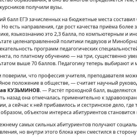
курсников получили вузы.
ий балл ЕГЭ зачисленных на бюджетные места составил 
. Но есть направления, где рост качества приёма более
ике, языкознанию это 2,3 балла, по компьютерным и и
ьтате целенаправленной политики педвузов и Минобрна
екательность программ педагогических специальностей
ункта, по платному обучению — на три, существенно уве
ьтатом выше 70 баллов. Педагогику теперь выбирают и 
 поверили, что профессия учителя, преподавателя мож
йное положение в обществе, — считает научный руков
лав КУЗЬМИНОВ
. — Растёт проходной балл, выделяются
ять назад она отмечалась применительно к здравоохра
ии, а сейчас к ней прибавилось и сестринское дело, где
 образом, объектом интереса абитуриентов становится 
ежнему самых сильных абитуриентов получают социаль
вления, но внутри этого блока крен сместился в сторон