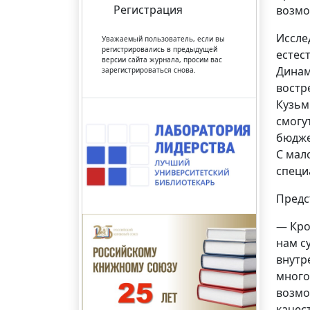
Регистрация
возмо
Иссле
Уважаемый пользователь, если вы
регистрировались в предыдущей
естес
версии сайта журнала, просим вас
Динам
зарегистрироваться снова.
востр
Кузьм
смогу
бюдже
С мал
специ
Предс
— Кро
нам с
внутр
много
возмо
качес