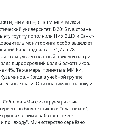
 МФТИ, НИУ ВШЭ, СПбГУ, МГУ, МИФИ.
ический университет. В 2015 г. в стране
рь эту группу пополнили НИУ ВШЭ и Санкт-
уководитель мониторинга особо выделяет
дний балл поднялся с 71,7 до 78.
При этом удвоен платный приём и на три
 балла вырос средний балл бюджетников,
на 44%. Те же меры приняты в МИФИ.
Кузьминов. «Когда в учебной группе
шительные шаги. Они поднимают планку и
. Соболев. «Мы фиксируем разрыв
туриентов-бюджетников и "платников",
е группах, с ними работают те же
и по "входу". Министерство серьёзно