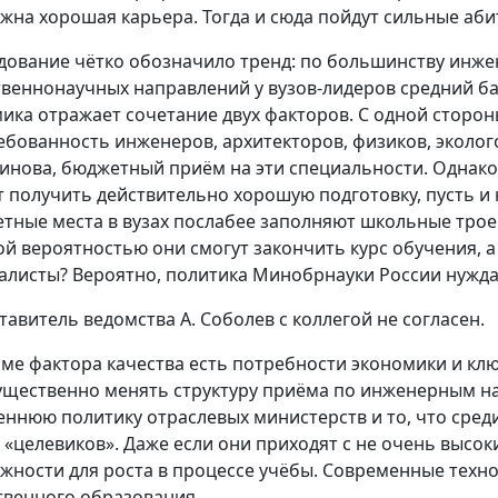
жна хорошая карьера. Тогда и сюда пойдут сильные аби
дование чётко обозначило тренд: по большинству инжен
твеннонаучных направлений у вузов-лидеров средний бал
ика отражает сочетание двух факторов. С одной стор
ебованность инженеров, архитекторов, физиков, эколог
инова, бюджетный приём на эти специальности. Однако 
т получить действительно хорошую подготовку, пусть и 
тные места в вузах послабее заполняют школьные троечн
ой вероятностью они смогут закончить курс обучения, а е
алисты? Вероятно, политика Минобрнауки России нуждае
тавитель ведомства А. Соболев с коллегой не согласен.
ме фактора качества есть потребности экономики и кл
ущественно менять структуру приёма по инженерным на
еннюю политику отраслевых министерств и то, что сре
 «целевиков». Даже если они приходят с не очень высок
жности для роста в процессе учёбы. Современные техн
твенного образования.