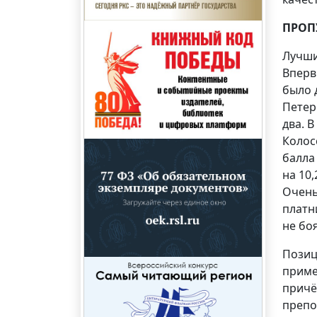
ПРОП
Лучши
Вперв
было 
Петер
два. 
Колос
балла
на 10
Очень
платн
не бо
Позиц
приме
причё
препо