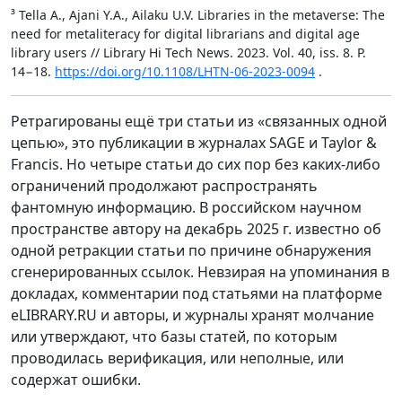
³ Tella A., Ajani Y.A., Ailaku U.V. Libraries in the metaverse: The
need for metaliteracy for digital librarians and digital age
library users // Library Hi Tech News. 2023. Vol. 40, iss. 8. P.
14−18.
https://doi.org/10.1108/LHTN-06-2023-0094
.
Ретрагированы ещё три статьи из «связанных одной
цепью», это публикации в журналах SAGE и Taylor &
Francis. Но четыре статьи до сих пор без каких-либо
ограничений продолжают распространять
фантомную информацию. В российском научном
пространстве автору на декабрь 2025 г. известно об
одной ретракции статьи по причине обнаружения
сгенерированных ссылок. Невзирая на упоминания в
докладах, комментарии под статьями на платформе
eLIBRARY.RU и авторы, и журналы хранят молчание
или утверждают, что базы статей, по которым
проводилась верификация, или неполные, или
содержат ошибки.