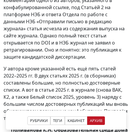
комментария одного из авторов, указанного в
конфабулированной ссылке, под Статьёй 2 на
платформе НЭБ и ответа Отдела по работе с
данными НЭБ «Отправили письмо в редакцию
журнала» статья исчезла из содержания выпуска на
сайте журнала. Однако полный текст статьи
открывается по DOI и в НЭБ журнал не заявил о
ретрагировании. Оно и понятно: это публикация к
защите кандидатской диссертации.
У автора кроме указанной есть ещё пять статей
2022–2025 гг. В двух статьях 2025 г. (в сборниках)
составлены большие, но полностью достоверные
списки. А вот в статье 2025 г. в журнале (снова ВАК,
К2, а также Белый список 2025, уровень 3) наряду с
большим числом достоверных публикаций мы вновь
обнаруживаем возможные конфабуляции. Приведём
только две с указанием одного автора:
РУБРИКИ
ТЕГИ
КАБИНЕТ
АРХИВ
Поливанова К.Н. Образовательная среда дома