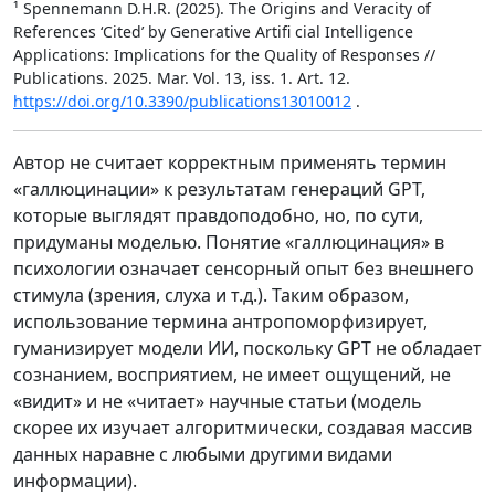
¹ Spennemann D.H.R. (2025). The Origins and Veracity of
References ‘Cited’ by Generative Artifi cial Intelligence
Applications: Implications for the Quality of Responses //
Publications. 2025. Mar. Vol. 13, iss. 1. Art. 12.
https://doi.org/10.3390/publications13010012
.
Автор не считает корректным применять термин
«галлюцинации» к результатам генераций GPT,
которые выглядят правдоподобно, но, по сути,
придуманы моделью. Понятие «галлюцинация» в
психологии означает сенсорный опыт без внешнего
стимула (зрения, слуха и т.д.). Таким образом,
использование термина антропоморфизирует,
гуманизирует модели ИИ, поскольку GPT не обладает
сознанием, восприятием, не имеет ощущений, не
«видит» и не «читает» научные статьи (модель
скорее их изучает алгоритмически, создавая массив
данных наравне с любыми другими видами
информации).