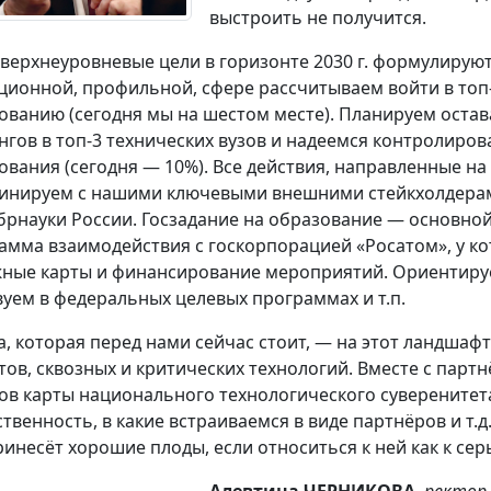
выстроить не получится.
верхнеуровневые цели в горизонте 2030 г. формулируют
ционной, профильной, сфере рассчитываем войти в топ
ованию (сегодня мы на шестом месте). Планируем оста
нгов в топ-3 технических вузов и надеемся контролиро
ования (сегодня — 10%). Все действия, направленные на
инируем с нашими ключевыми внешними стейкхолдерам
рнауки России. Госзадание на образование — основной
амма взаимодействия с госкорпорацией «Росатом», у ко
ные карты и финансирование мероприятий. Ориентируе
вуем в федеральных целевых программах и т.п.
а, которая перед нами сейчас стоит, — на этот ландша
тов, сквозных и критических технологий. Вместе с пар
лов карты национального технологического суверенитет
ственность, в какие встраиваемся в виде партнёров и т.д
ринесёт хорошие плоды, если относиться к ней как к се