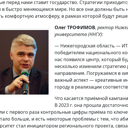
ые перед нами ставит государство. Стратегии приходитс
 в быстро меняющемся мире. Но все они должны быть н
ть комфортную атмосферу, в рамках которой будут реш
Олег ТРОФИМОВ
, ректор Ниже
университета (ННГУ):
— Нижегородская область — ИТ
победителем национального кон
нас появился центр, который б
несколько изменили стратегию 
направления. Погружаемся в хи
важный аспект — креативные ин
городу в реализации соответст
Что касается приёмной кампании
В 2023 г. она прошла достаточн
ли с первого раза контрольные цифры приёма по ключ
стало больше, и есть некоторые проблемы с тем, что аб
рситет стал инициатором регионального проекта, связа