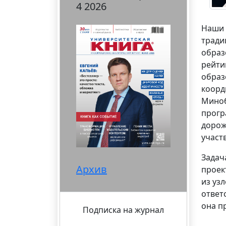
4 2026
Наши 
тради
образ
рейти
образ
коорд
Миноб
прогр
дорож
участ
Задач
Архив
проек
из уз
ответ
она п
Подписка на журнал