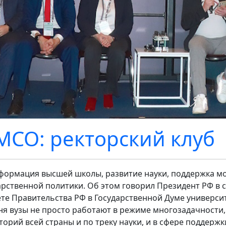
СО: ректорский клуб
формация высшей школы, развитие науки, поддержка мо
арственной политики. Об этом говорил Президент РФ в
ёте Правительства РФ в Государственной Думе универси
ня вузы не просто работают в режиме многозадачности,
торий всей страны и по треку науки, и в сфере поддержк