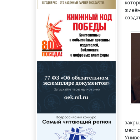
котор
живём
созда
закры
мест 
Униве