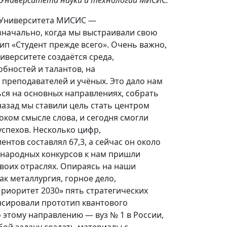
 Университета науки и технологий МИСИС:
я Университета МИСИС —
начально, когда мы выстраивали свою
ип «Студент прежде всего». Очень важно,
иверситете создаётся среда,
бностей и талантов, на
преподавателей и учёных. Это дало нам
ся на основных направлениях, собрать
назад мы ставили цель стать центром
оком смысле слова, и сегодня смогли
успехов. Несколько цифр,
ентов составлял 67,3, а сейчас он около
дународных конкурсов к нам пришли
воих отраслях. Опираясь на наши
к металлургия, горное дело,
иоритет 2030» пять стратегических
нсировали прототип квантового
этому направлению — вуз № 1 в России,