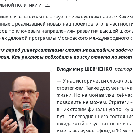
льной политики и т.д.
ниверситеты входят в новую приёмную кампанию? Какими
нные с реализацией новых нацпроектов, это, в частност
ров по ключевым направлениям развития высшей школы 
чек деловой программы Московского международного с
ня перед университетами стоят масштабные задач
тия. Как ректоры подходят к поиску ответа на этот 
Владимир ШЕВЧЕНКО
, ректор
— У нас исторически сложилось
стратегиям. Такие документы ч
жизни. Но на мой взгляд, сейча
позволить не можем. Стратегич
в них ставим финальную точку 
путь от сегодняшнего состояния
ожидаемый результат не очень п
иметь эндаумент-фонд в 10 млр