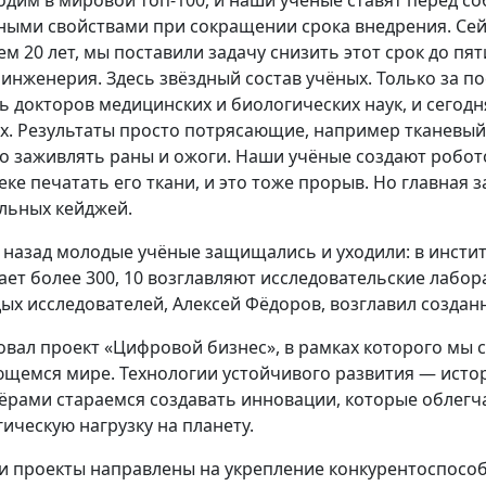
одим в мировой топ-100, и наши учёные ставят перед со
ными свойствами при сокращении срока внедрения. Сейч
ем 20 лет, мы поставили задачу снизить этот срок до пя
инженерия. Здесь звёздный состав учёных. Только за п
ь докторов медицинских и биологических наук, и сегодн
х. Результаты просто потрясающие, например тканевый
о заживлять раны и ожоги. Наши учёные создают робот
еке печатать его ткани, и это тоже прорыв. Но главная
льных кейджей.
т назад молодые учёные защищались и уходили: в институт
ает более 300, 10 возглавляют исследовательские лабор
ых исследователей, Алексей Фёдоров, возглавил создан
овал проект «Цифровой бизнес», в рамках которого мы 
щемся мире. Технологии устойчивого развития — истор
ёрами стараемся создавать инновации, которые облегч
гическую нагрузку на планету.
ти проекты направлены на укрепление конкурентоспособ