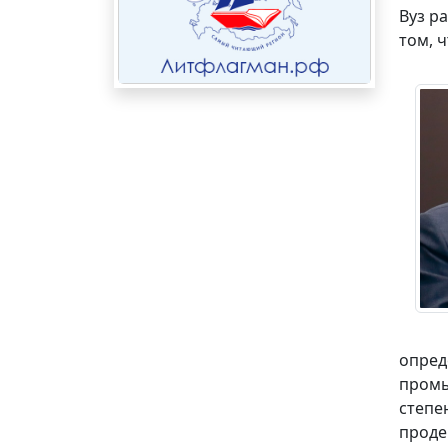
Вуз р
том, 
опред
промы
степе
проде