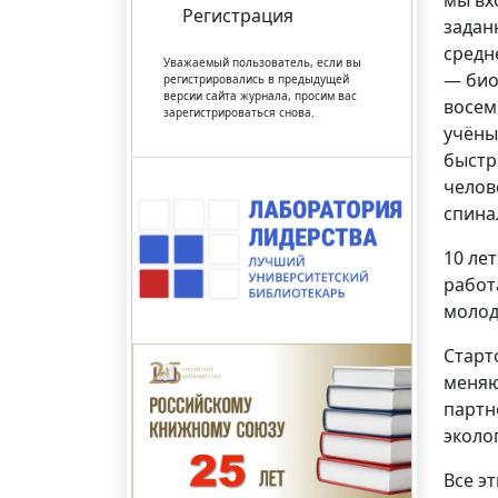
мы вх
Регистрация
задан
средн
Уважаемый пользователь, если вы
— био
регистрировались в предыдущей
версии сайта журнала, просим вас
восем
зарегистрироваться снова.
учёны
быстр
челов
спина
10 ле
работ
молод
Старт
меняю
партн
эколо
Все э