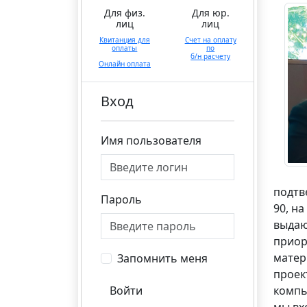
Для физ.
Для юр.
лиц
лиц
Квитанция для
Счет на оплату
оплаты
по
б/н расчету
Онлайн оплата
Вход
Имя пользователя
подтв
Пароль
90, н
выдаю
приор
матер
Запомнить меня
проек
Войти
компь