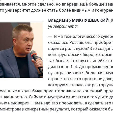
азвивается, многое сделано, но впереди ещё больше зада
что университет должен стать более видимым и конкур
Владимир МИКЛУШЕВСКИЙ
, 
университета:
— Тема технологического сувере
оказалась Россия, она приобрет
видится роль вузов? Это создан
конструкторских бюро, которые
так бывает, что вуз в линейке г
диапазоне 1–4. До промышленно
вузах развивается большая наук
стране, но часто просто не дох
которую я ставлю как ректор ун
елённые школы были ориентированы на конечный продук
шленностью. Сейчас индустрии относятся к тому, что д
нью недоверия. Нам надо его преодолеть, а сделать эт
монстровав конкретный результат, который оказался бы 