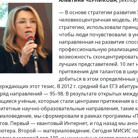
Алевтина ЧЕРНИКОВА
, ректор
— В основе стратегии развити
человекоцентричная модель. Из
стратегию, использовали принц
чтобы люди почувствовали: в ун
направленная на развитие спосо
профессиональную реализацию 
возможность сконцентрировать
лучших представителей. 10 лет 
притяжения для талантов в шир
добиться в этом определённых 
ерждающих этот тезис. В 2012 г. средний бал ЕГЭ абитури
а ряд направлений — 95–98. В результате открытых меж
щиеся учёные, которые стали центрами притяжения в с
итетные научно-образовательные направления, такие ка
иаловедение, мы сформировали в рамках программы «Пр
тов. Первый — квантовый Интернет, и год назад мы ано
ютера. Второй — материаловедение. Сегодня МИСИС по 