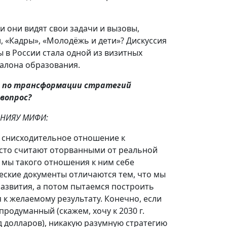
 они видят свои задачи и вызовы,
и, «Кадры», «Молодёжь и дети»? Дискуссия
в России стала одной из визитных
алона образования.
и по трансформации стратегий
вопрос?
 НИЯУ МИФИ:
 снисходительное отношение к
асто считают оторванными от реальной
с мы такого отношения к ним себе
еские документы отличаются тем, что мы
развития, а потом пытаемся построить
 к желаемому результату. Конечно, если
родуманный (скажем, хочу к 2030 г.
д долларов), никакую разумную стратегию