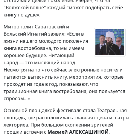
отстаивали целые поколения. Уверен, что на
"Волжской волне" каждый сможет подобрать себе
книгу по душе».
Митрополит Саратовский и
Вольский Игнатий заявил: «Если в
жизни нашего молодого поколения
книга востребована, то мы имеем
хорошее будущее. Читающий
народ — это мыслящий народ.
Несмотря на то что сейчас электронные носители
пытаются вытеснить книгу, мероприятия, которые
проходят из года в год, показывают, что
традиционная книга востребована, она пользуется
спросом...»
Основной площадкой фестиваля стала Театральная
площадь, где расположилась главная сцена и шатры
лекториев. При большом скоплении зрителей
прошли встречи с
Марией АЛЕКСАШИНОЙ
,