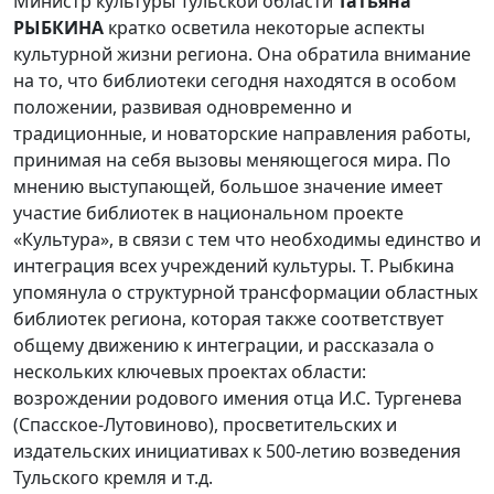
Министр культуры Тульской области
Татьяна
РЫБКИНА
кратко осветила некоторые аспекты
культурной жизни региона. Она обратила внимание
на то, что библиотеки сегодня находятся в особом
положении, развивая одновременно и
традиционные, и новаторские направления работы,
принимая на себя вызовы меняющегося мира. По
мнению выступающей, большое значение имеет
участие библиотек в национальном проекте
«Культура», в связи с тем что необходимы единство и
интеграция всех учреждений культуры. Т. Рыбкина
упомянула о структурной трансформации областных
библиотек региона, которая также соответствует
общему движению к интеграции, и рассказала о
нескольких ключевых проектах области:
возрождении родового имения отца И.С. Тургенева
(Спасское-Лутовиново), просветительских и
издательских инициативах к 500-летию возведения
Тульского кремля и т.д.