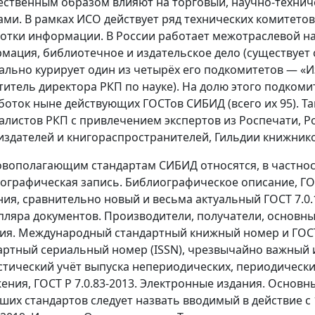
ественным образом влияют на торговый, научно-технич
ами. В рамках ИСО действует ряд технических комитетов
отки информации. В России работает межотраслевой н
мация, библиотечное и издательское дело (существует с 
ально курирует один из четырёх его подкомитетов — «Из
титель директора РКП по науке). На долю этого подкоми
боток ныне действующих ГОСТов СИБИД (всего их 95). Та
алистов РКП с привлечением экспертов из Роспечати, Р
издателей и книгораспространителей, Гильдии книжников
овополагающим стандартам СИБИД относятся, в частности
ографическая запись. Библиографическое описание, ГОС
ния, сравнительно новый и весьма актуальный ГОСТ 7.0.
пляра документов. Производители, получатели, основные
ия. Международный стандартный книжный номер и ГОСТ
артный сериальный номер (ISSN), чрезвычайно важный и
стический учёт выпуска непериодических, периодическ
ения, ГОСТ Р 7.0.83-2013. Электронные издания. Основн
ших стандартов следует назвать вводимый в действие с 