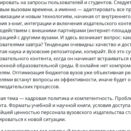
гировать на запросы пользователей и студентов. Следу
вым вызовам времени, а именно — адаптировать все пр
визации и новым технологиям, начиная от внутреннего
ния э-книг, интеграции и включения издательского конте
одействием с внешними партнёрами (интернет-площадка
рацией с другими вузами. И здесь возникает вопрос: ка
ователями завтра? Тенденции очевидны: качество и дос
тая наука и вузовские репозитории, копирайт. Всё это 
овательного контента, когда он начинает встраиваться 
ронной образовательной среды. В онлайне нет компроми
елям. Оптимизация бюджетов вузов уже объективная ре
елями встанут вопросы их эффективности, иначе будет о
ииздательских процессов.
ая тема — кадровая политика и компетентность. Пробл
нта. Форматы учебной и научной книги, условия доступа
йшей ценностью персонала вузовского издательства с
ироваться к новой ситуации.