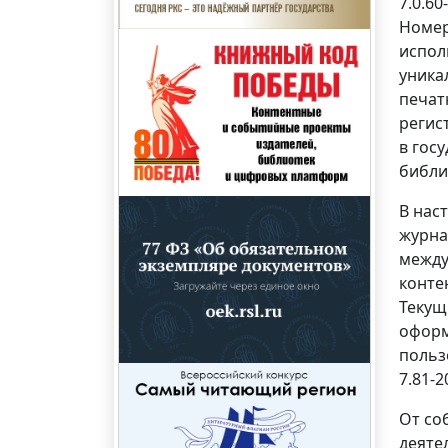
7.0.6
Номер
испол
уника
печат
регис
в гос
библи
В нас
журна
между
конте
Текущ
оформ
польз
7.81-
От со
деяте