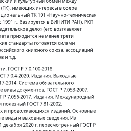
еский и культурный обмен между
 (ТК), имеющих интересы в сфере
ациональный ТК 191 «Научно-техническая
1991 г., базируется в ВИНИТИ РАН). РКП
дательское дело» (его возглавляет
тета приходится не менее трети
кие стандарты готовятся силами
оссийского книжного союза, ассоциаций
 и т.д.
, ГОСТ Р 7.0.100-2018.
Т 7.0.4-2020. Издания. Выходные
17-2014. Система обязательного
 виды документов, ГОСТ Р 7.053-2007.
 Р 7.056-2017. Издания. Международный
 полезный ГОСТ 7.81-2002.
их и продолжающихся изданий. Основные
ые виды и выходные сведения. Из
1 декабря 2020 г. пересмотренный ГОСТ Р