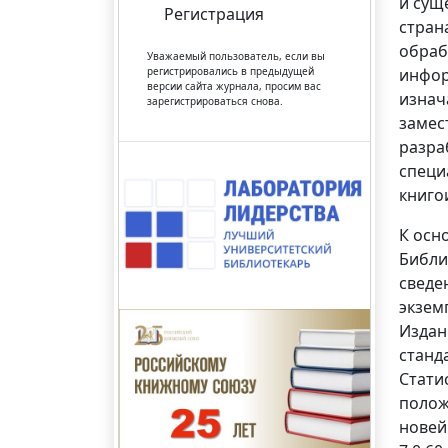
и сущ
Регистрация
стран
обраб
Уважаемый пользователь, если вы
регистрировались в предыдущей
инфор
версии сайта журнала, просим вас
изнач
зарегистрироваться снова.
замес
разра
специ
книго
К осн
Библи
сведе
экзем
Издан
станд
Стати
полож
новей