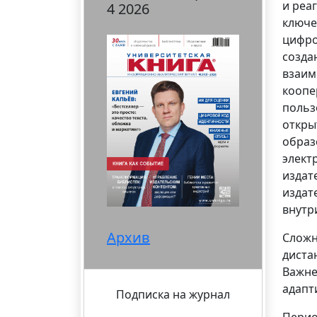
и реа
4 2026
ключе
цифро
созда
взаим
коопе
польз
откры
образ
элект
издат
издат
внутр
Архив
Сложн
диста
Важне
адапт
Подписка на журнал