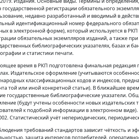
0-2019. Издания. Основные виды. Термины и определения, 
 государственной регистрации обязательного экземпля
ьзование, недавно разработанный и вводимый в действи
льный идентификационный номер федерального обязате
ных в электронной форме), который используется в РКП
трации обязательных экземпляров изданий, а также пр
ударственных библиографических указателях, базах и ба
ографии и статистики печати.
тоящее время в РКП подготовлена финальная редакция пр
лах. Издательское оформление (учитываются особеннос
народных классификационных кодов и индексов, предн
нта той или иной конкретной статьи). В ближайшее время
ие государственные библиографические указатели. Общ
ление (будут учтены особенности новых издательских 
ователей к подобной информации в электронном виде).
2002. Статистический учёт непериодических, периодиче
блюдения требований стандартов зависит чёткость и э
льностью, защита интересов потребителей, оперативно