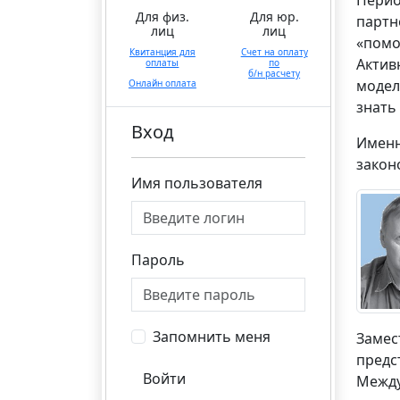
Перио
Для физ.
Для юр.
партн
лиц
лиц
«помо
Квитанция для
Счет на оплату
Актив
оплаты
по
б/н расчету
модел
Онлайн оплата
знать
Вход
Именн
закон
Имя пользователя
Пароль
Запомнить меня
Замес
предс
Войти
Между