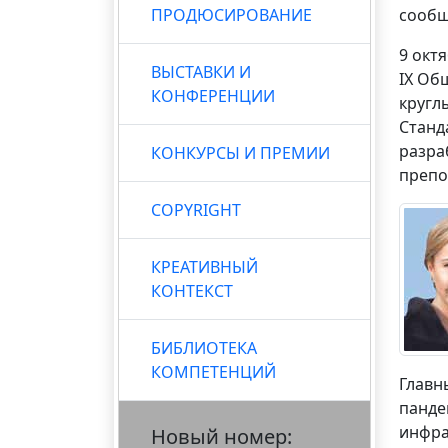
ПРОДЮСИРОВАНИЕ
сообщ
9 окт
ВЫСТАВКИ И
IX Об
КОНФЕРЕНЦИИ
кругл
Станд
разра
КОНКУРСЫ И ПРЕМИИ
препо
COPYRIGHT
КРЕАТИВНЫЙ
КОНТЕКСТ
БИБЛИОТЕКА
КОМПЕТЕНЦИЙ
Главн
панде
инфра
Новый номер: