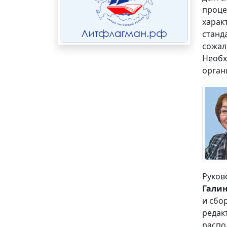
проце
харак
станд
сожал
Необх
орган
Руков
Гали
и сбо
редак
распо