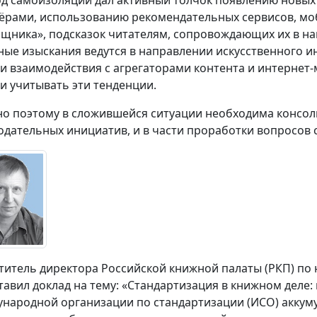
д самоизоляции дал активный толчок появлению новых
ёрами, использованию рекомендательных сервисов, м
щника», подсказок читателям, сопровождающих их в на
ные изыскания ведутся в направлении искусственного и
и взаимодействия с агрегаторами контента и интернет
 и учитывать эти тенденции.
о поэтому в сложившейся ситуации необходима консол
одательных инициатив, и в части проработки вопросов 
титель директора Российской книжной палаты (РКП) по
тавил доклад на тему: «Стандартизация в книжном деле
народной организации по стандартизации (ИСО) аккум