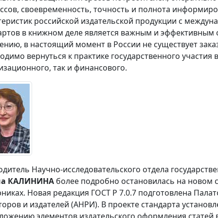
ссов, своевременность, точность и полнота информиро
теристик российской издательской продукции с между
артов в книжном деле является важным и эффективным с
ению, в настоящий момент в России не существует заказ
одимо вернуться к практике государственного участия 
изационного, так и финансового.
одитель Научно-исследовательского отдела государств
на КАЛИНИНА
более подробно остановилась на новом 
рниках. Новая редакция ГОСТ Р 7.0.7 подготовлена Пала
торов и издателей (АНРИ). В проекте стандарта установ
ложению элементов издательского оформления статей в