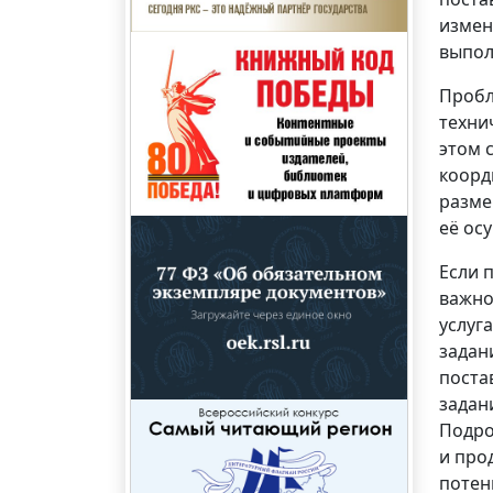
измен
выпол
Пробл
техни
этом 
коорд
разме
её ос
Если 
важно
услуг
задан
поста
задан
Подро
и про
потен