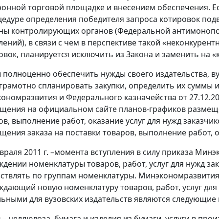
ронной торговой площадке и внесением обеспечения. Ес
цедуре определения победителя запроса котировок подв
ны контролирующих органов (Федеральной антимонопо
лений), в связи с чем в перспективе такой «неконкурент
овок, планируется исключить из Закона и заменить на «
 полноценно обеспечить нужды своего издательства, вуз
 грамотно спланировать закупки, определить их суммы и
ономразвития и Федерального казначейства от 27.12.2
щения на официальном сайте планов-графиков размеще
ов, выполнение работ, оказание услуг для нужд заказчи
щения заказа на поставки товаров, выполнение работ, о
евраля 2011 г. –момента вступления в силу приказа Минэ
ждении номенклатуры товаров, работ, услуг для нужд з
ствлять по группам номенклатуры. Минэкономразвития в
ждающий новую номенклатуру товаров, работ, услуг для
льными для вузовских издательств являются следующие г
 – целлюлоза, бумага и изделия из бумаги, услуги в про