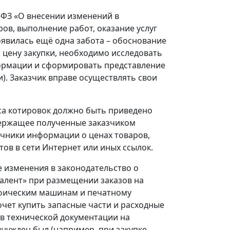
9-ФЗ «О внесении изменений в
ов, выполнение работ, оказание услуг
оявилась ещё одна забота – обоснование
 цену закупки, необходимо исследовать
ормации и сформировать представление
и). Заказчик вправе осуществлять свои
са котировок должно быть приведено
держащее полученные заказчиком
чники информации о ценах товаров,
тов в сети Интернет или иных ссылок.
е изменения в законодательство о
валент» при размещении заказов на
афическим машинам и печатному
очет купить запасные части и расходные
в технической документации на
нужден был (например, при закупке