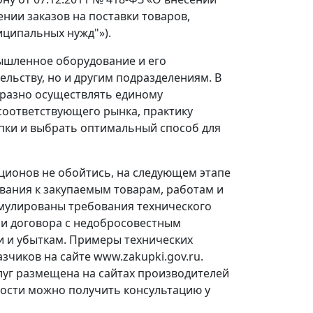
нии заказов на поставки товаров,
иципальных нужд"»).
мышленное оборудование и его
льству, но и другим подразделениям. В
бразно осуществлять единому
соответствующего рынка, практику
упки и выбрать оптимальный способ для
кционов не обойтись, на следующем этапе
вания к закупаемым товарам, работам и
рмулированы требования технического
ии договора с недобросовестным
и и убыткам. Примеры технических
зчиков на сайте www.zakupki.gov.ru.
луг размещена на сайтах производителей
мости можно получить консультацию у