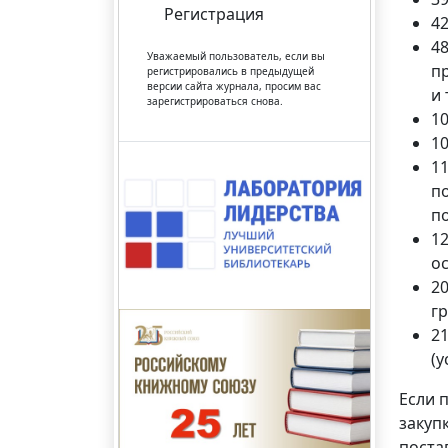
Регистрация
42
48
Уважаемый пользователь, если вы
п
регистрировались в предыдущей
версии сайта журнала, просим вас
и 
зарегистрироваться снова.
10
10
11
п
п
1
ос
20
г
2
(у
Если 
закуп
поста