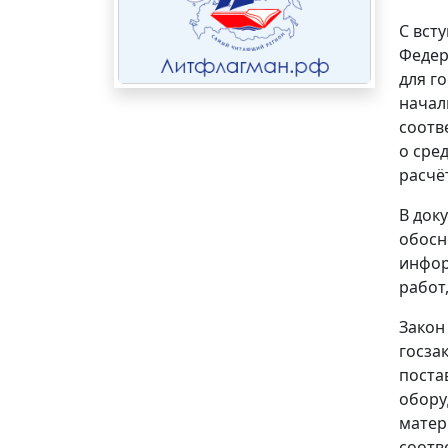
С вст
Федер
для г
начал
соотв
о сре
расчё
В док
обосн
инфор
работ
Закон
госза
поста
обору
матер
соотв