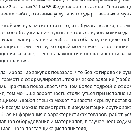
ений в статьи 311 и 55 Федерального закона "О размеще
нение работ, оказание услуг для государственных и мун
емой для вуза может стать то, что бумага, краска, про
ческое обслуживание нужны не только вузовскому издате
случае планирование и выбор способа закупки целесоо
инационному центру, который может учесть состояние 
щения заказов, степень важности и оперативности зак
уществления.
планирование закупок показало, что без котировок и ау
 грамотно сформулировать техническое задание (требо
ам). Практика показывает, что чем более подробно сфо
ия, тем меньше вероятность столкнуться при исполнен
вщиком. Любая спешка может привести к срыву поставк
ий всегда можно посмотреть в документации других зака
бная информация о характеристиках товаров, работ, ус
давцов оборудования и материалов, в случае необходи
циального поставщика (исполнителя).