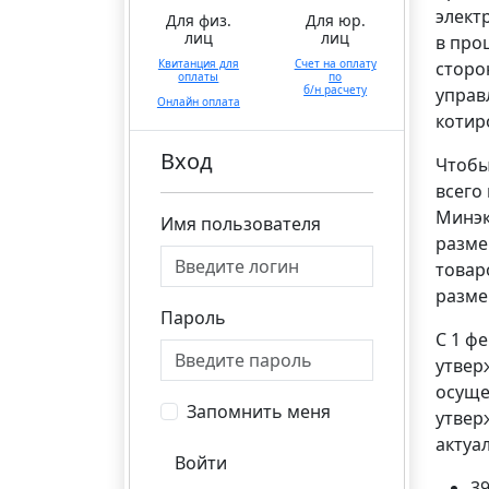
элект
Для физ.
Для юр.
лиц
лиц
в про
Квитанция для
Счет на оплату
сторо
оплаты
по
б/н расчету
управ
Онлайн оплата
котир
Вход
Чтобы
всего
Минэк
Имя пользователя
разме
товар
разме
Пароль
С 1 ф
утвер
осуще
Запомнить меня
утвер
актуа
Войти
39