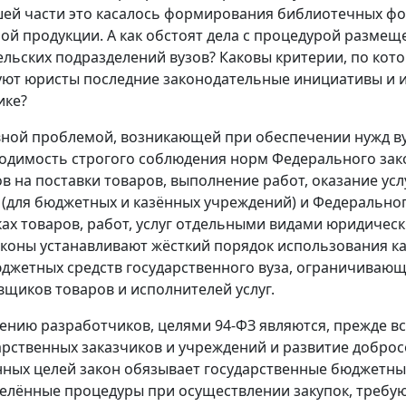
ей части это касалось формирования библиотечных фо
ой продукции. А как обстоят дела с процедурой размещ
ельских подразделений вузов? Каковы критерии, по кот
уют юристы последние законодательные инициативы и и
ике?
ной проблемой, возникающей при обеспечении нужд вуз
одимость строгого соблюдения норм Федерального зако
ов на поставки товаров, выполнение работ, оказание ус
 (для бюджетных и казённых учреждений) и Федерального
ках товаров, работ, услуг отдельными видами юридическ
аконы устанавливают жёсткий порядок использования как
джетных средств государственного вуза, ограничивающ
вщиков товаров и исполнителей услуг.
ению разработчиков, целями 94-ФЗ являются, прежде вс
арственных заказчиков и учреждений и развитие добро
нных целей закон обязывает государственные бюджетны
елённые процедуры при осуществлении закупок, требу