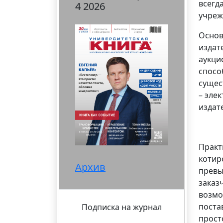
всегд
4 2026
учреж
Основ
издат
аукци
спосо
сущес
– эле
издат
Практ
котир
Архив
превы
заказ
возмо
поста
Подписка на журнал
прост