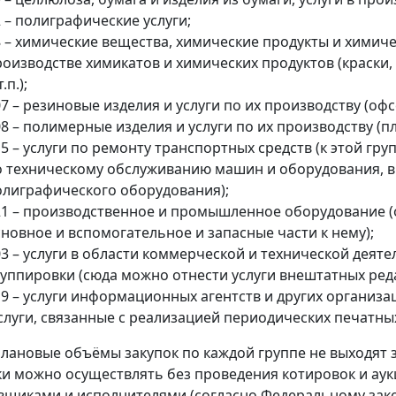
 – полиграфические услуги;
 – химические вещества, химические продукты и химичес
роизводстве химикатов и химических продуктов (краски,
т.п.);
7 – резиновые изделия и услуги по их производству (офс
8 – полимерные изделия и услуги по их производству (пл
5 – услуги по ремонту транспортных средств (к этой гр
о техническому обслуживанию машин и оборудования, в 
олиграфического оборудования);
21 – производственное и промышленное оборудование 
новное и вспомогательное и запасные части к нему);
3 – услуги в области коммерческой и технической деят
руппировки (сюда можно отнести услуги внештатных ред
19 – услуги информационных агентств и других органи
слуги, связанные с реализацией периодических печатны
плановые объёмы закупок по каждой группе не выходят за
ки можно осуществлять без проведения котировок и ау
вщиками и исполнителями (согласно Федеральному закон