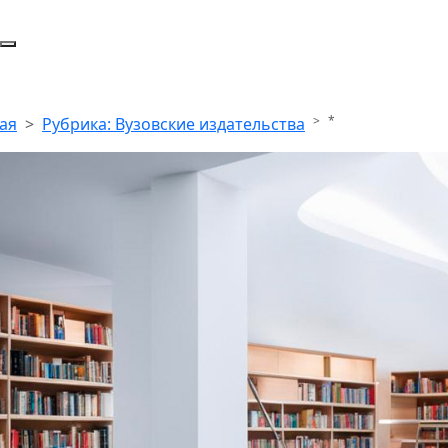
*
ая
Рубрика: Вузовские издательства