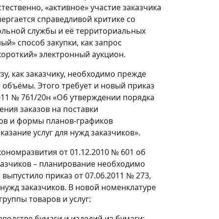
тественно, «активное» участие заказчика
ергается справедливой критике со
льной службы и её территориальных
ный» способ закупки, как запрос
короткий» электронный аукцион.
у, как заказчику, необходимо прежде
 объёмы. Этого требует и новый приказ
011 № 761/20н «Об утверждении порядка
ния заказов на поставки
ков и формы планов-графиков
казание услуг для нужд заказчиков».
кономразвития от 01.12.2010 № 601 об
аказчиков – планирование необходимо
ыпустило приказ от 07.06.2011 № 273,
 нужд заказчиков. В новой номенклатуре
руппы товаров и услуг:
изводстве бумаги и изделий из бумаги;