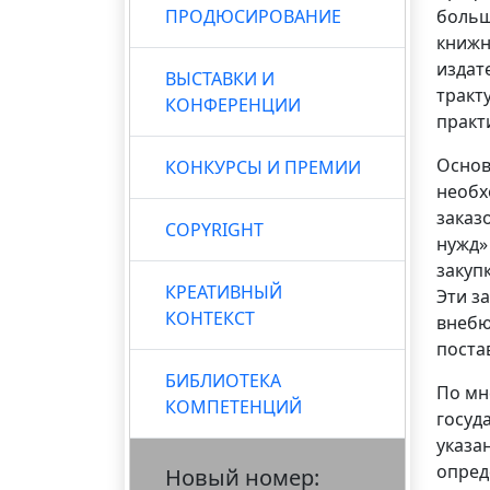
ПРОДЮСИРОВАНИЕ
больш
книжн
издат
ВЫСТАВКИ И
тракт
КОНФЕРЕНЦИИ
практ
Основ
КОНКУРСЫ И ПРЕМИИ
необх
заказ
COPYRIGHT
нужд»
закуп
КРЕАТИВНЫЙ
Эти з
КОНТЕКСТ
внебю
поста
БИБЛИОТЕКА
По мн
КОМПЕТЕНЦИЙ
госуд
указа
опред
Новый номер: