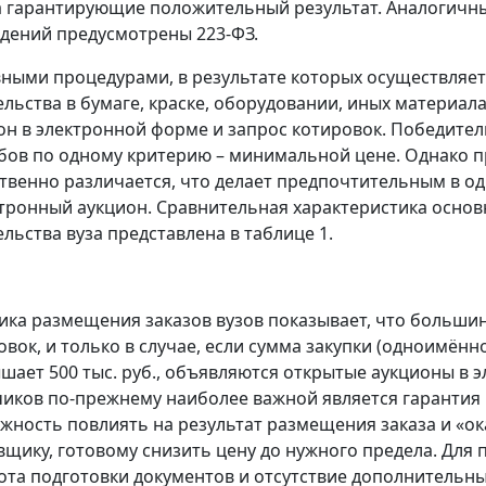
а гарантирующие положительный результат. Аналогичн
дений предусмотрены 223-ФЗ.
ными процедурами, в результате которых осуществляет
ельства в бумаге, краске, оборудовании, иных материала
он в электронной форме и запрос котировок. Победител
бов по одному критерию – минимальной цене. Однако 
твенно различается, что делает предпочтительным в одн
ктронный аукцион. Сравнительная характеристика основ
ельства вуза представлена в таблице 1.
ика размещения заказов вузов показывает, что больши
овок, и только в случае, если сумма закупки (одноимённ
шает 500 тыс. руб., объявляются открытые аукционы в 
чиков по-прежнему наиболее важной является гарантия
жность повлиять на результат размещения заказа и «ок
вщику, готовому снизить цену до нужного предела. Дл
ота подготовки документов и отсутствие дополнительных