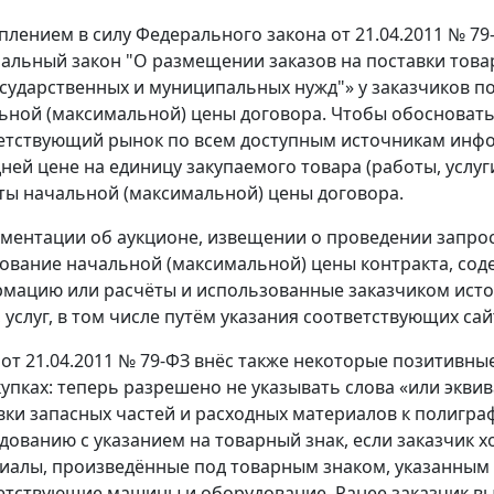
уплением в силу Федерального закона от 21.04.2011 № 7
альный закон "О размещении заказов на поставки товар
осударственных и муниципальных нужд"» у заказчиков п
ьной (максимальной) цены договора. Чтобы обосновать
етствующий рынок по всем доступным источникам инф
дней цене на единицу закупаемого товара (работы, услуг
ты начальной (максимальной) цены договора.
ументации об аукционе, извещении о проведении запро
ование начальной (максимальной) цены контракта, со
мацию или расчёты и использованные заказчиком исто
, услуг, в том числе путём указания соответствующих сай
 от 21.04.2011 № 79-ФЗ внёс также некоторые позитивны
купках: теперь разрешено не указывать слова «или экви
вки запасных частей и расходных материалов к полигр
дованию с указанием на товарный знак, если заказчик х
иалы, произведённые под товарным знаком, указанным 
етствующие машины и оборудование. Ранее заказчик вы