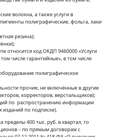
кие волокна, а также услуги в
 пигменты полиграфические, фольга, лаки
етная резина);
ёнки);
уппе относится код ОКДП 9460000 «Услуги
том числе гарантийные», в том числе
(оборудование полиграфическое
ельности прочие, не включённые в другие
акторов, корректоров, верстальщиков);
заций по распространению информации
х изданий по подписке).
 пределы 400 тыс. руб. в квартал, то
кционов – по прямым договорам с
у от 07.12.2011 № 418-ФЗ «О внесении